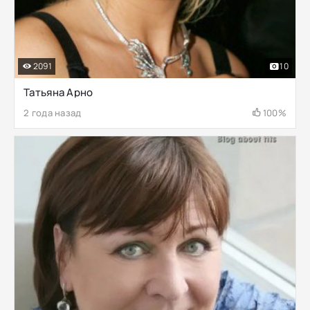
2091
10
Татьяна Арно
2 года назад
100%