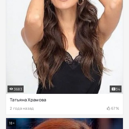
3683
34
Татьяна Храмова
2 года назад
67%
18+