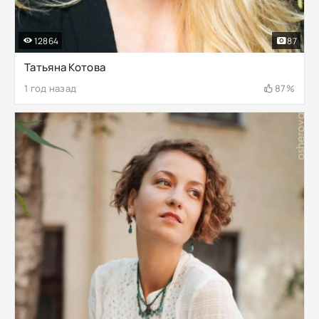
12864
87
Татьяна Котова
1 год назад
87%