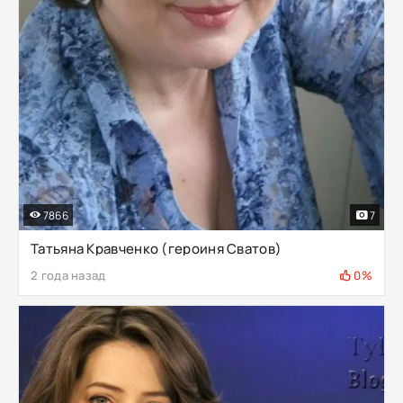
7866
7
Татьяна Кравченко (героиня Сватов)
2 года назад
0%