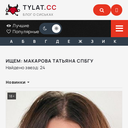
TYLAT.
CC
БЛОГ О СИСЬКАХ
Лучшие
Популярные
А
Б
В
Г
Д
Е
Ж
З
И
К
ИЩЕМ: МАКАРОВА ТАТЬЯНА СПБГУ
Найдено звезд: 24
Новинки
18+