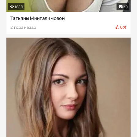
1889
20
Татьяны Мингалимовой
2 года назад
0%