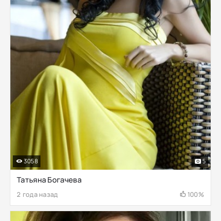
3058
5
Татьяна Богачева
2 года назад
100%