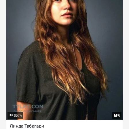
6574
6
Линда Табагари