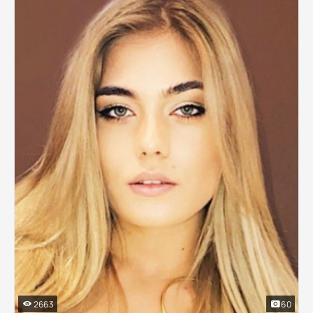
2663
60