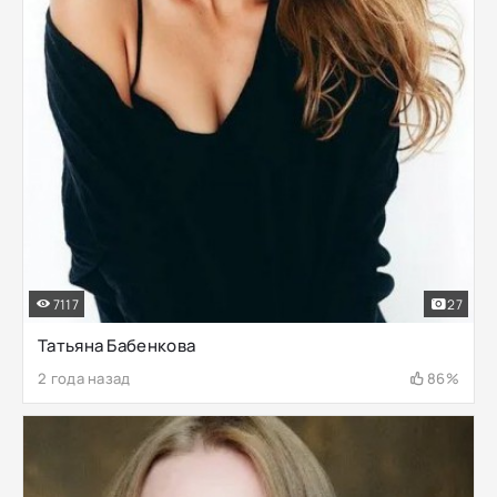
7117
27
Татьяна Бабенкова
2 года назад
86%