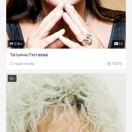
5184
33
Татьяна Лютаева
2 года назад
100%
18+