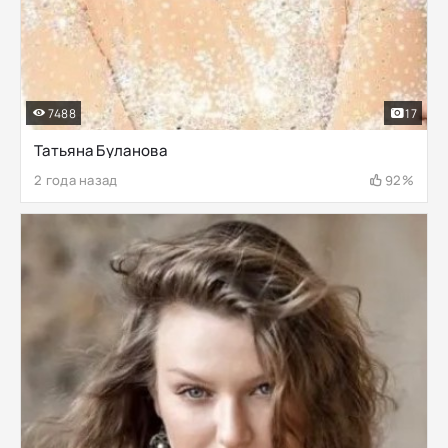
7488
17
Татьяна Буланова
2 года назад
92%