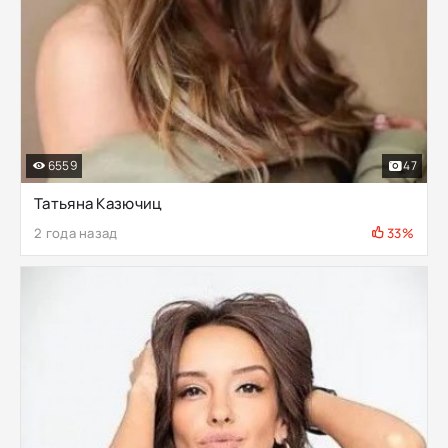
6559
47
Татьяна Казючиц
2 года назад
33%