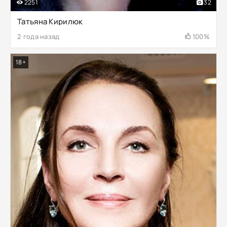
2251
32
Татьяна Кирилюк
2 года назад
100%
18+