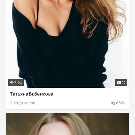
7124
27
Татьяна Бабенкова
2 года назад
86%