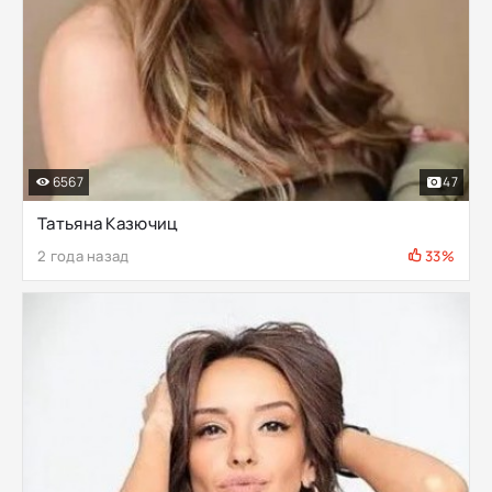
6567
47
Татьяна Казючиц
2 года назад
33%