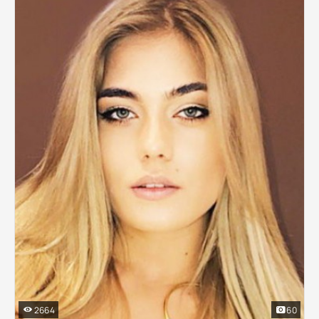
2664
60