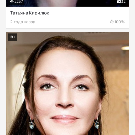
2257
32
Татьяна Кирилюк
2 года назад
100%
18+