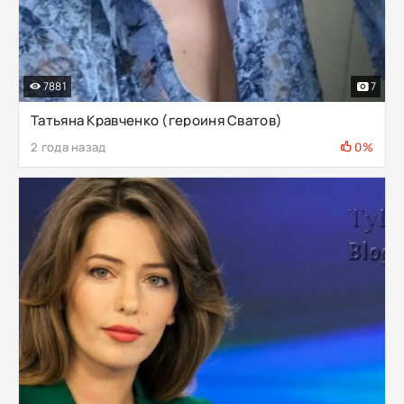
7881
7
Татьяна Кравченко (героиня Сватов)
2 года назад
0%