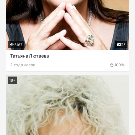
5187
33
Татьяна Лютаева
2 года назад
100%
18+