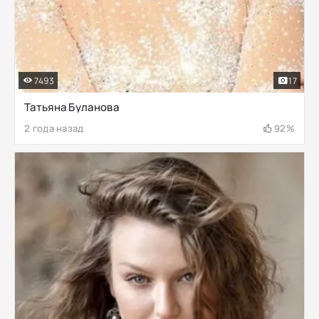
7493
17
Татьяна Буланова
2 года назад
92%