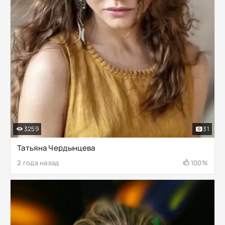
3259
31
Татьяна Чердынцева
2 года назад
100%