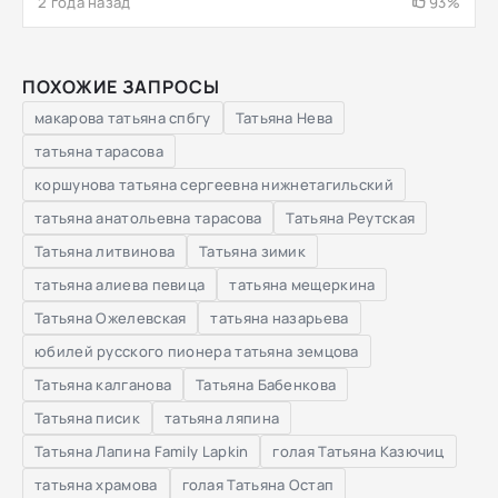
2 года назад
93%
ПОХОЖИЕ ЗАПРОСЫ
макарова татьяна спбгу
Татьяна Нева
татьяна тарасова
коршунова татьяна сергеевна нижнетагильский
татьяна анатольевна тарасова
Татьяна Реутская
Татьяна литвинова
Татьяна зимик
татьяна алиева певица
татьяна мещеркина
Татьяна Ожелевская
татьяна назарьева
юбилей русского пионера татьяна земцова
Татьяна калганова
Татьяна Бабенкова
Татьяна писик
татьяна ляпина
Татьяна Лапина Family Lapkin
голая Татьяна Казючиц
татьяна храмова
голая Татьяна Остап