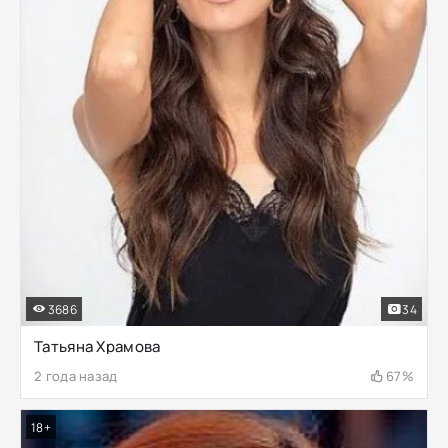
3686
34
Татьяна Храмова
2 года назад
67%
18+