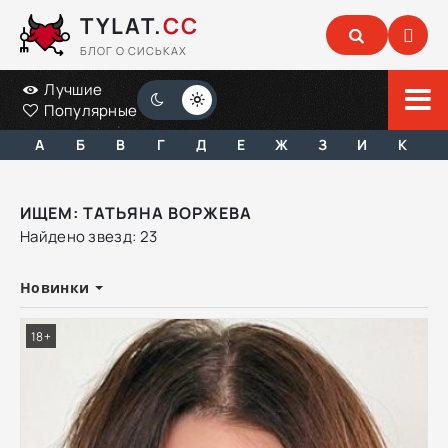
TYLAT.
CC
БЛОГ О СИСЬКАХ
Лучшие
Популярные
А
Б
В
Г
Д
Е
Ж
З
И
К
ИЩЕМ: ТАТЬЯНА ВОРЖЕВА
Найдено звезд: 23
Новинки
18+