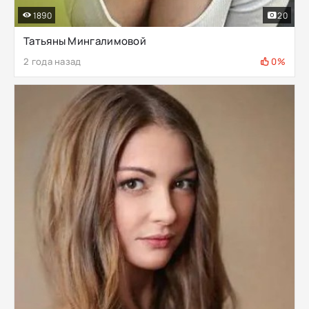
1890
20
Татьяны Мингалимовой
2 года назад
0%