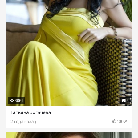
3061
5
Татьяна Богачева
2 года назад
100%