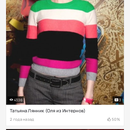
4336
3
Татьяна Лянник (Оля из Интернов)
2 года назад
50%