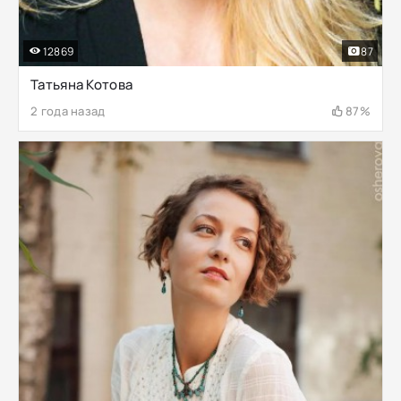
12869
87
Татьяна Котова
2 года назад
87%