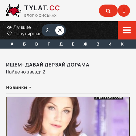
TYLAT.
CC
БЛОГ О СИСЬКАХ
Лучшие
Популярные
А
Б
В
Г
Д
Е
Ж
З
И
К
ИЩЕМ: ДАВАЙ ДЕРЗАЙ ДОРАМА
Найдено звезд: 2
Новинки