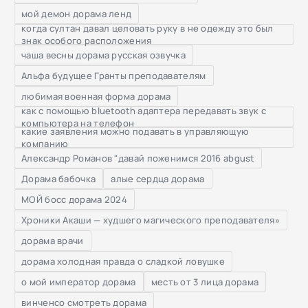
мой демон дорама ленд
когда султан давал целовать руку в не одежду это был
знак особого расположения
чаша весны дорама русская озвучка
Альфа будущее Гранты преподавателям
любимая военная форма дорама
как с помощью bluetooth адаптера передавать звук с
компьютера на телефон
какие заявления можно подавать в управляющую
компанию
Александр Романов "давай поженимся 2016 abgust
Дорама бабочка
алые сердца дорама
МОЙ босс дорама 2024
Хроники Акаши — худшего магического преподавателя»
дорама врачи
дорама холодная правда о сладкой ловушке
о мой император дорама
месть от 3 лица дорама
винченсо смотреть дорама