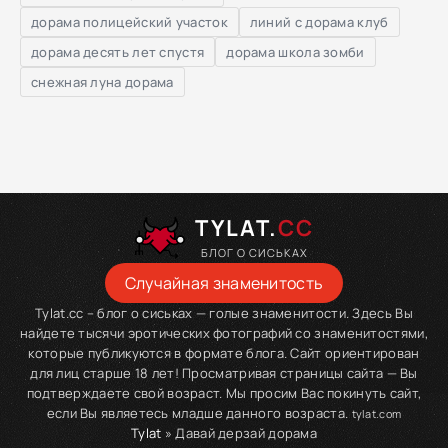
дорама полицейский участок
линий с дорама клуб
дорама десять лет спустя
дорама школа зомби
снежная луна дорама
TYLAT.
CC
БЛОГ О СИСЬКАХ
Случайная знаменитость
Tylat.cc – блог о сиськах — голые знаменитости. Здесь Вы
найдете тысячи эротических фотографий со знаменитостями,
которые публикуются в формате блога. Сайт ориентирован
для лиц старше 18 лет! Просматривая страницы сайта — Вы
подтверждаете свой возраст. Мы просим Вас покинуть сайт,
если Вы являетесь младше данного возраста.
tylat.com
Tylat
» Давай дерзай дорама