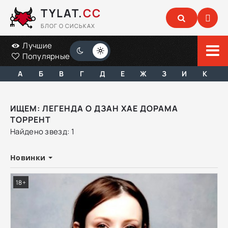
TYLAT.
CC
БЛОГ О СИСЬКАХ
Лучшие
Популярные
А
Б
В
Г
Д
Е
Ж
З
И
К
ИЩЕМ: ЛЕГЕНДА О ДЗАН ХАЕ ДОРАМА
ТОРРЕНТ
Найдено звезд: 1
Новинки
18+