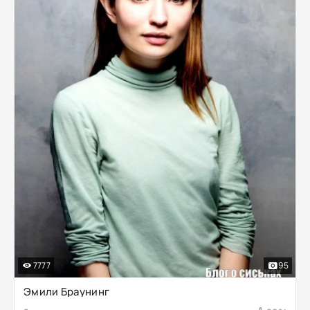
7777
95
Эмили Браунинг