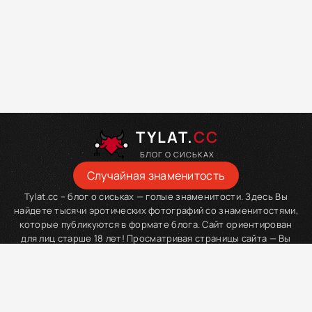
TYLAT.
CC
БЛОГ О СИСЬКАХ
Случайная знаменитость
Tylat.cc – блог о сиськах — голые знаменитости. Здесь Вы
найдете тысячи эротических фотографий со знаменитостями,
которые публикуются в формате блога. Сайт ориентирован
для лиц старше 18 лет! Просматривая страницы сайта — Вы
подтверждаете свой возраст. Мы просим Вас покинуть сайт,
если Вы являетесь младше данного возраста.
tylat.com
Tylat
» Легенда о дзан хае дорама торрент