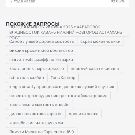
2 года назад
86%
ПОХОЖИЕ ЗАПРОСЫ
ПОГОДА МАЙЛ РУ 28 июня 2025 г ХАБАРОВСК
ВЛАДИВОСТОК КАЗАНЬ НИЖНИЙ НОВГОРОД АСТРАХАНЬ
РОСТ
Самое лучшее дорама смотреть
скрап механик вики
михаил крошин мой компьютер
marvel rivals джефф легендарка
хастл опены парк горького
поцелуй хазан и синана
ndr отель хазбин
Тесс Харпер
king s bounty принцесса в доспехах лучший спутник
невеста правосудия смотреть китайская дорама
тихая земля смотреть онлайн
диана панкратова харьков
хроники хаоса
хадзаби фильм на русском
Памяти Михаила Горшенёва 16 9