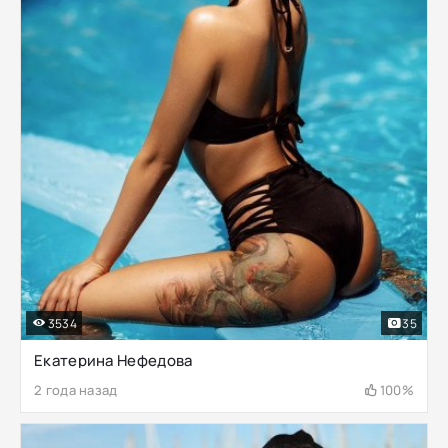
3534
35
Екатерина Нефедова
2 года назад
100%