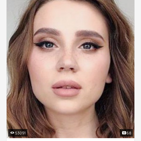
53091
68