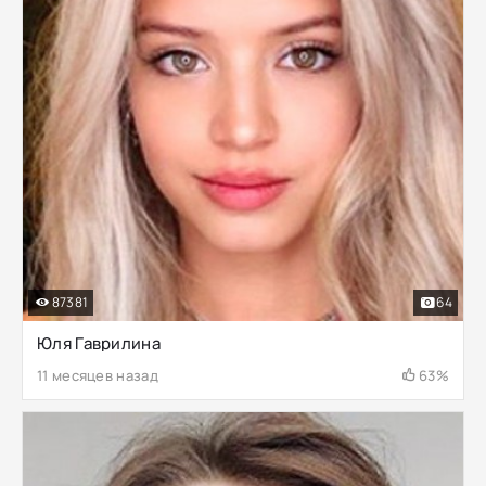
87381
64
Юля Гаврилина
11 месяцев назад
63%