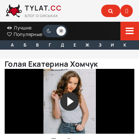
TYLAT.
CC
БЛОГ О СИСЬКАХ
Лучшие
Популярные
А
Б
В
Г
Д
Е
Ж
З
И
К
Голая Екатерина Хомчук