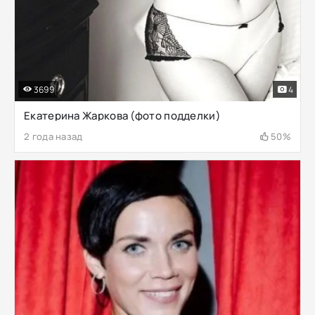
3699
4
Екатерина Жаркова (фото подделки)
2 года назад
50%