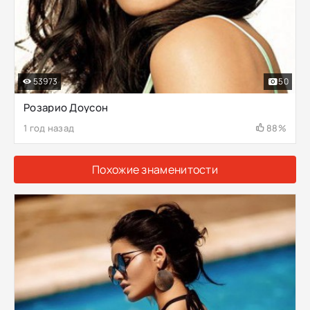
53973
50
Розарио Доусон
1 год назад
88%
Похожие знаменитости