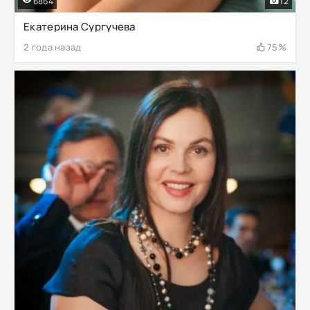
6864
12
Екатерина Сургучева
2 года назад
75%