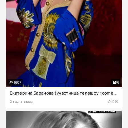
1607
6
Екатерина Баранова (участница телешоу «comedy women»)
2 года назад
0%