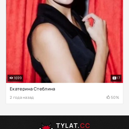
1699
17
Екатерина Стеблина
2 года назад
50%
TYLAT.
CC