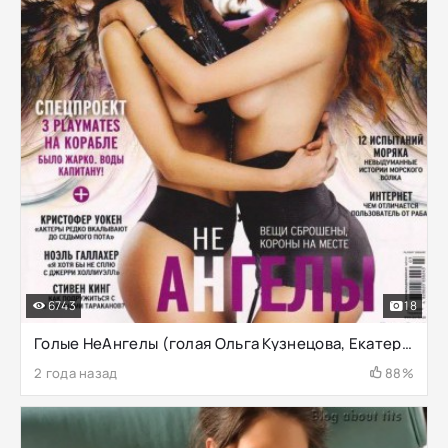
6743
18
Голые НеАнгелы (голая Ольга Кузнецова, Екатерина Смеюха)
2 года назад
88%