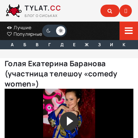
TYLAT.
CC
БЛОГ О СИСЬКАХ
Лучшие
Популярные
А
Б
В
Г
Д
Е
Ж
З
И
К
Голая Екатерина Баранова
(участница телешоу «comedy
women»)