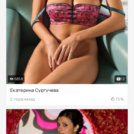
6858
12
Екатерина Сургучева
2 года назад
75%