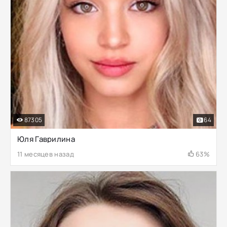
87305
64
Юля Гаврилина
11 месяцев назад
63%