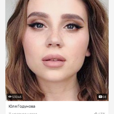
53046
68
Юля Годунова
11 месяцев назад
43%