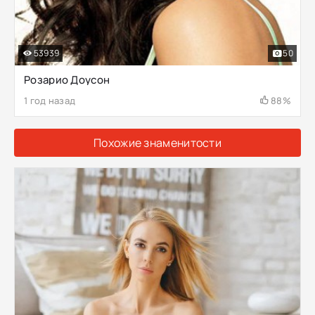
53939
50
Розарио Доусон
1 год назад
88%
Похожие знаменитости