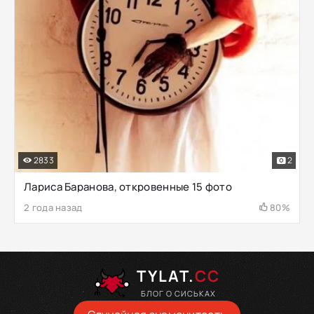
2833
2
Лариса Баранова, откровенные 15 фото
2 года назад
80%
TYLAT.
CC
БЛОГ О СИСЬКАХ