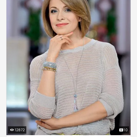
12872
10