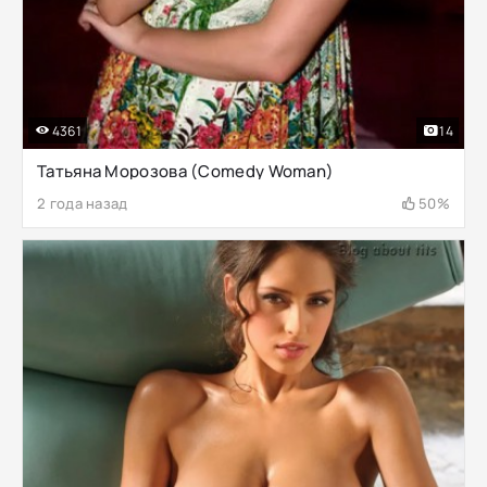
4361
14
Татьяна Морозова (Comedy Woman)
2 года назад
50%