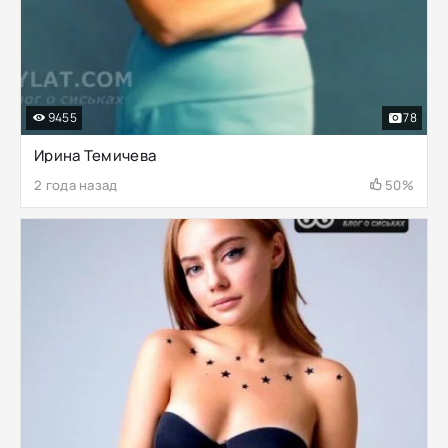
9455
78
Ирина Темичева
2 года назад
50%