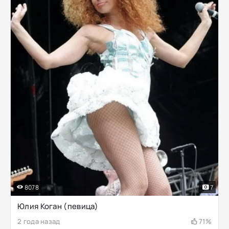
8078
7
Юлия Коган (певица)
2 года назад
71%