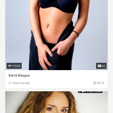
17055
66
Катя Кищук
2 года назад
84%