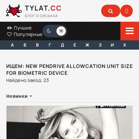
TYLAT.
CC
БЛОГ О СИСЬКАХ
Лучшие
Популярные
А
Б
В
Г
Д
Е
Ж
З
И
К
ИЩЕМ: NEW PENDRIVE ALLOWCATION UNIT SIZE
FOR BIOMETRIC DEVICE
Найдено звезд: 23
Новинки