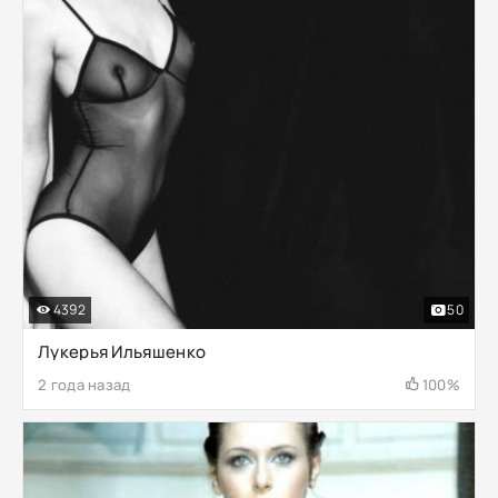
4392
50
Лукерья Ильяшенко
2 года назад
100%