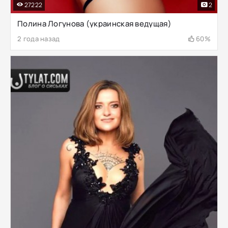
27222
2
Полина Логунова (украинская ведущая)
2 года назад
60%