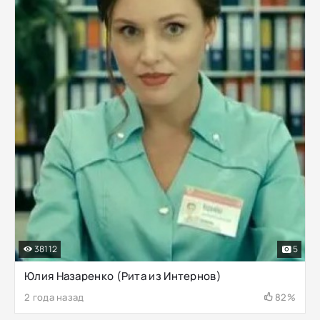
38112
5
Юлия Назаренко (Рита из Интернов)
2 года назад
82%