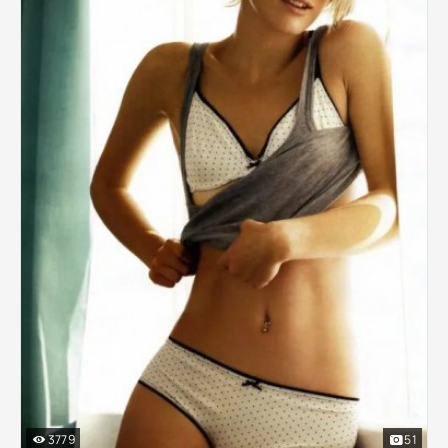
3779
51