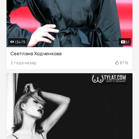
13479
61
Светлана Ходченкова
2 года назад
87%