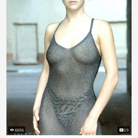
6696
29