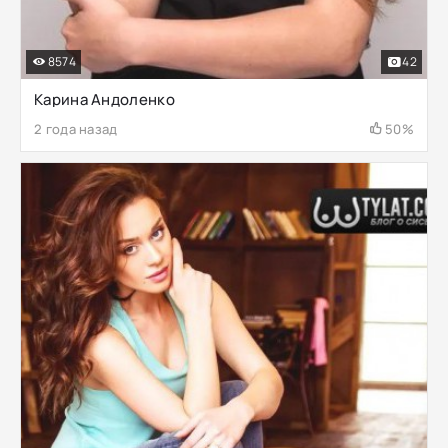
8574
42
Карина Андоленко
2 года назад
50%