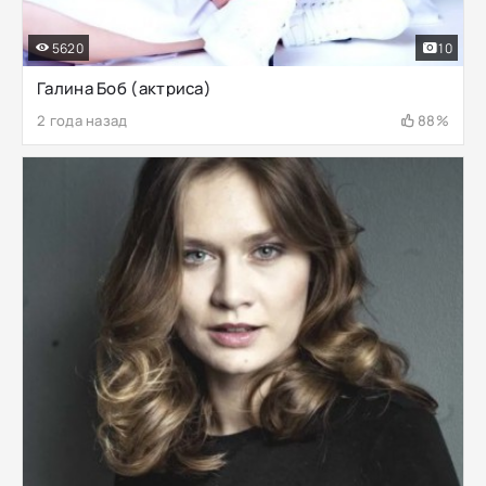
5620
10
Галина Боб (актриса)
2 года назад
88%