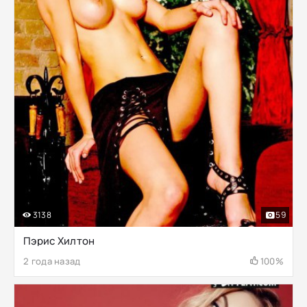
3138
59
Пэрис Хилтон
2 года назад
100%