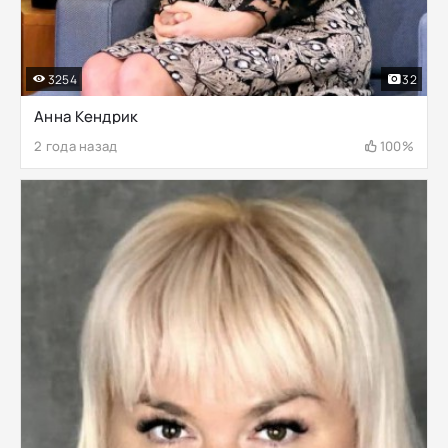
3254
32
Анна Кендрик
2 года назад
100%