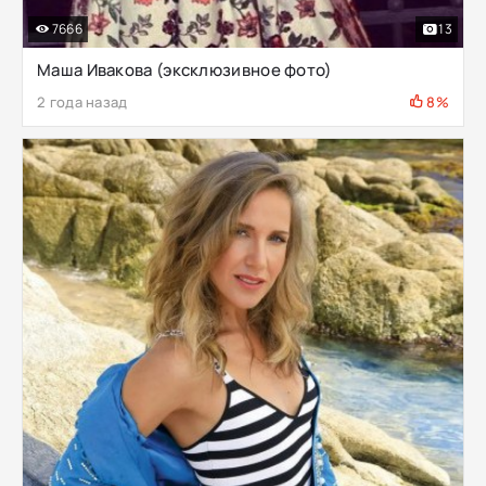
7666
13
Маша Ивакова (эксклюзивное фото)
2 года назад
8%