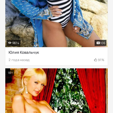
9874
106
Юлия Ковальчук
2 года назад
91%
18+