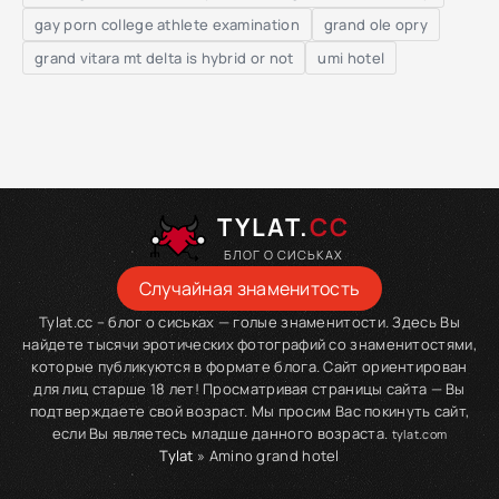
gay porn college athlete examination
grand ole opry
grand vitara mt delta is hybrid or not
umi hotel
TYLAT.
CC
БЛОГ О СИСЬКАХ
Случайная знаменитость
Tylat.cc – блог о сиськах — голые знаменитости. Здесь Вы
найдете тысячи эротических фотографий со знаменитостями,
которые публикуются в формате блога. Сайт ориентирован
для лиц старше 18 лет! Просматривая страницы сайта — Вы
подтверждаете свой возраст. Мы просим Вас покинуть сайт,
если Вы являетесь младше данного возраста.
tylat.com
Tylat
» Amino grand hotel