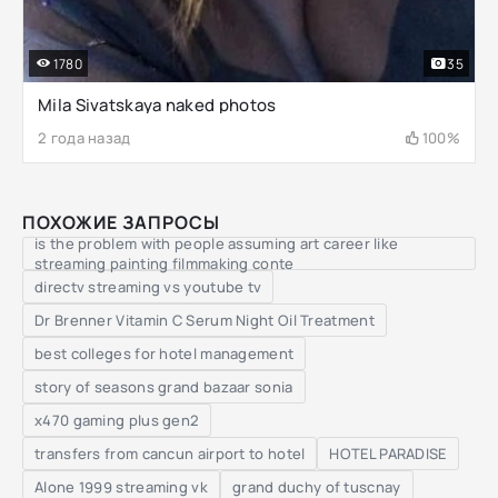
1780
35
Mila Sivatskaya naked photos
2 года назад
100%
ПОХОЖИЕ ЗАПРОСЫ
is the problem with people assuming art career like
streaming painting filmmaking conte
directv streaming vs youtube tv
Dr Brenner Vitamin C Serum Night Oil Treatment
best colleges for hotel management
story of seasons grand bazaar sonia
x470 gaming plus gen2
transfers from cancun airport to hotel
HOTEL PARADISE
Alone 1999 streaming vk
grand duchy of tuscnay