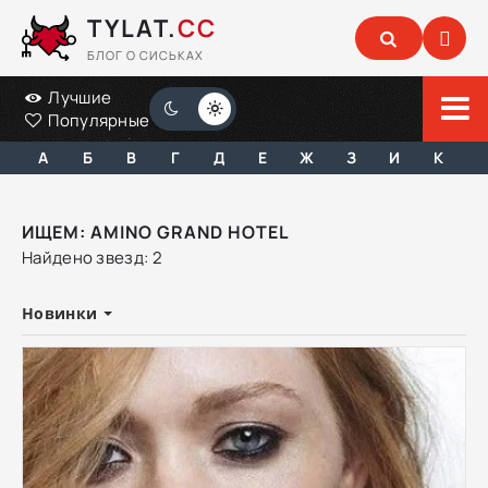
TYLAT.
CC
БЛОГ О СИСЬКАХ
Лучшие
Популярные
А
Б
В
Г
Д
Е
Ж
З
И
К
ИЩЕМ: AMINO GRAND HOTEL
Найдено звезд: 2
Новинки