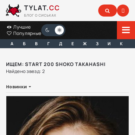
TYLAT.
CC
БЛОГ О СИСЬКАХ
Лучшие
Популярные
А
Б
В
Г
Д
Е
Ж
З
И
К
ИЩЕМ: START 200 SHOKO TAKAHASHI
Найдено звезд: 2
Новинки