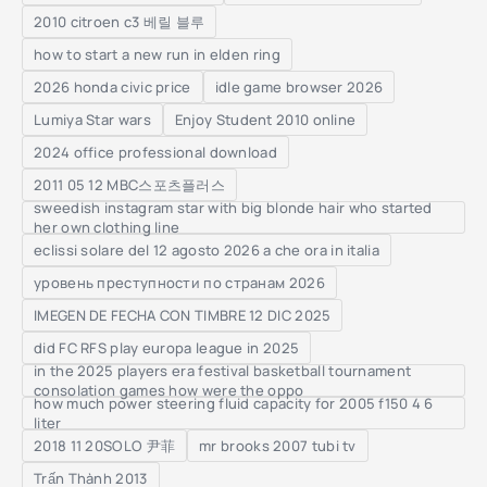
2010 citroen c3 베릴 블루
how to start a new run in elden ring
2026 honda civic price
idle game browser 2026
Lumiya Star wars
Enjoy Student 2010 online
2024 office professional download
2011 05 12 MBC스포츠플러스
sweedish instagram star with big blonde hair who started
her own clothing line
eclissi solare del 12 agosto 2026 a che ora in italia
уровень преступности по странам 2026
IMEGEN DE FECHA CON TIMBRE 12 DIC 2025
did FC RFS play europa league in 2025
in the 2025 players era festival basketball tournament
consolation games how were the oppo
how much power steering fluid capacity for 2005 f150 4 6
liter
2018 11 20SOLO 尹菲
mr brooks 2007 tubi tv
Trấn Thành 2013