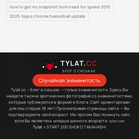
how to get my snapshot form need for speed 2015
2025 topps chrome basketball update
TYLAT.
CC
БЛОГ О СИСЬКАХ
Случайная знаменитость
Tylat.cc – блог о сиськах — голые знаменитости. Здесь Вы
найдете тысячи эротических фотографий со знаменитостями,
которые публикуются в формате блога. Сайт ориентирован
для лиц старше 18 лет! Просматривая страницы сайта — Вы
подтверждаете свой возраст. Мы просим Вас покинуть сайт,
если Вы являетесь младше данного возраста.
tylat.com
Tylat
» START 200 SHOKO TAKAHASHI