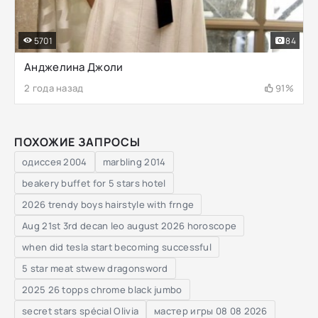
5701
84
Анджелина Джоли
2 года назад
91%
ПОХОЖИЕ ЗАПРОСЫ
одиссея 2004
marbling 2014
beakery buffet for 5 stars hotel
2026 trendy boys hairstyle with frnge
Aug 21st 3rd decan leo august 2026 horoscope
when did tesla start becoming successful
5 star meat stwew dragonsword
2025 26 topps chrome black jumbo
secret stars spécial Olivia
мастер игры 08 08 2026