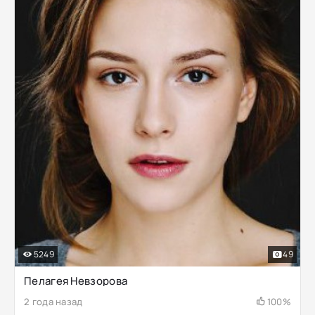
5249
49
Пелагея Невзорова
2 года назад
100%