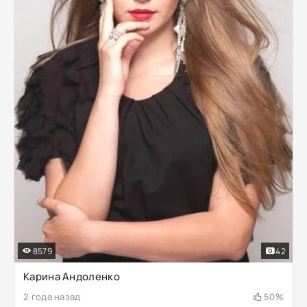
8579
42
Карина Андоленко
2 года назад
50%