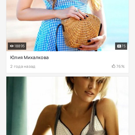
18895
75
Юлия Михалкова
2 года назад
76%