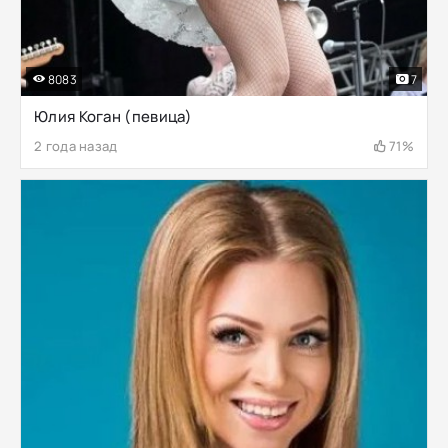
8083
7
Юлия Коган (певица)
2 года назад
71%