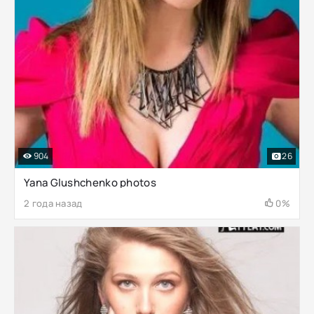
904
26
Yana Glushchenko photos
2 года назад
0%