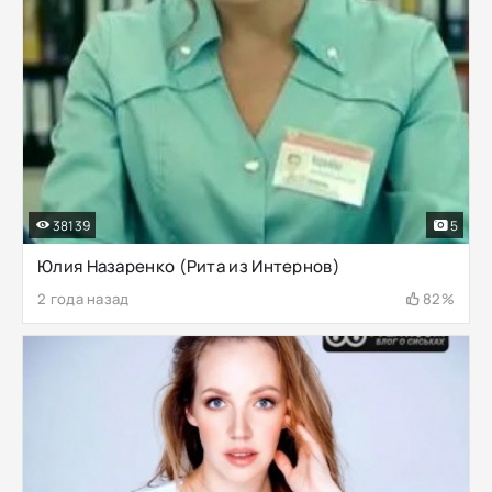
38139
5
Юлия Назаренко (Рита из Интернов)
2 года назад
82%