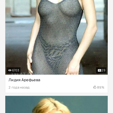
6703
29
Лидия Арефьева
2 года назад
89%