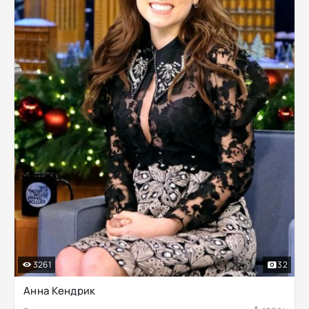
3261
32
Анна Кендрик