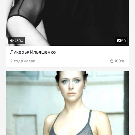
4394
50
Лукерья Ильяшенко
2 года назад
100%