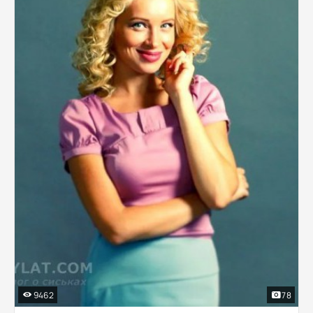
9462
78