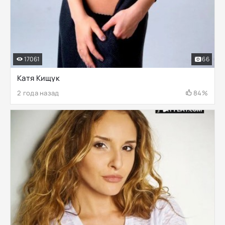
17061
66
Катя Кищук
2 года назад
84%