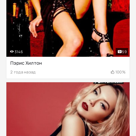
3146
59
Пэрис Хилтон
2 года назад
100%