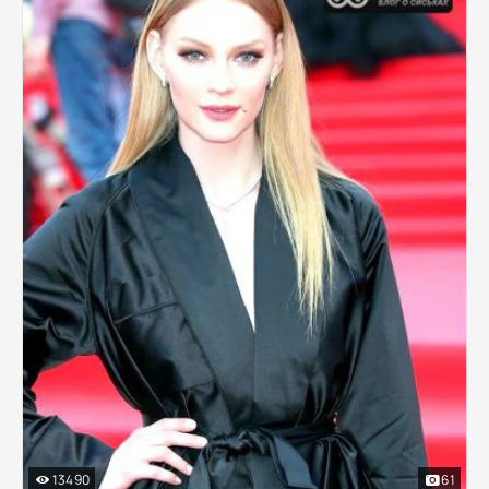
13490
61