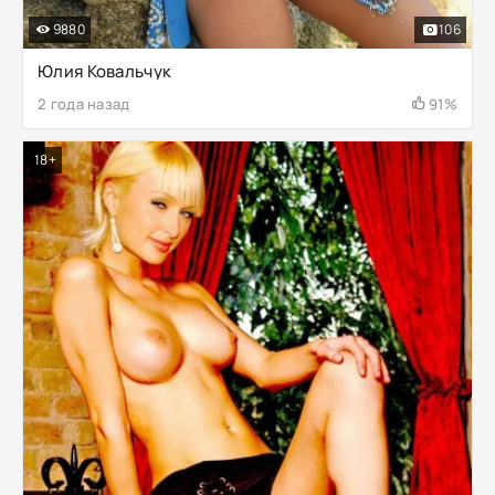
9880
106
Юлия Ковальчук
2 года назад
91%
18+