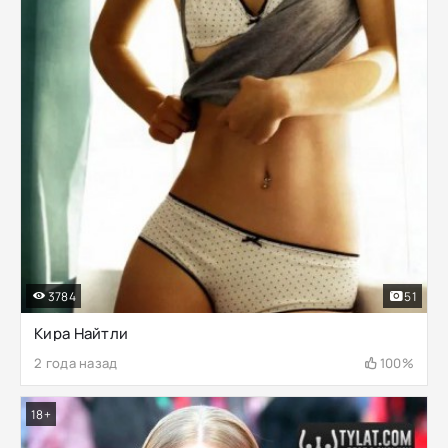
3784
51
Кира Найтли
2 года назад
100%
18+