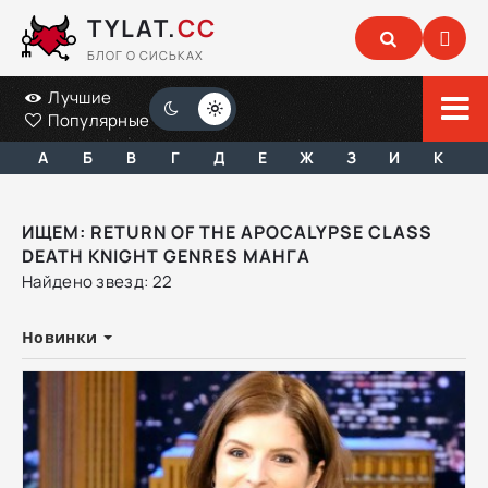
TYLAT.
CC
БЛОГ О СИСЬКАХ
Лучшие
Популярные
А
Б
В
Г
Д
Е
Ж
З
И
К
ИЩЕМ: RETURN OF THE APOCALYPSE CLASS
DEATH KNIGHT GENRES МАНГА
Найдено звезд: 22
Новинки