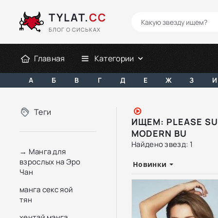
TYLAT.
CC
БЛОГ О СИСЬКАХ
Главная
Категории
А
Б
В
Г
Д
Е
Ж
З
И
Теги
ИЩЕМ: PLEASE SU
MODERN BU
Найдено звезд: 1
→ Манга для
взрослых на Эро
Новинки
Чан
манга секс яой
тян
хентай манга