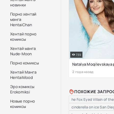
новинки
Порно хентай
манга
HentaiChan
Хентай порно
комиксы
Хентай манга
Nude-Moon
739
Порно комиксы
Natalya Mogilevskaya
Хентай Манга
2 года назад
HentaiMood
Эро комиксы
ПОХОЖИЕ ЗАПРО
Erokomiksi
he Fox Eyed Villain of 
Новые порно
комиксы
cinderella on ice San Di