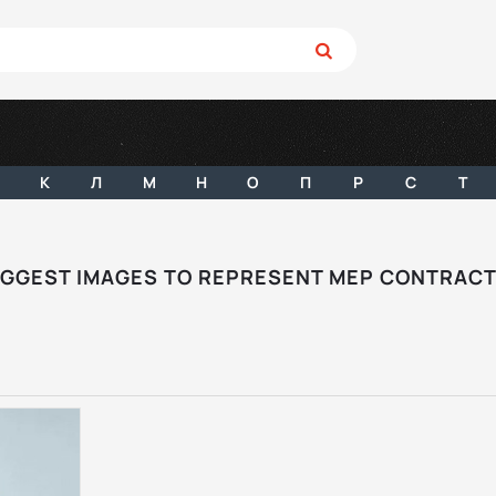
К
Л
М
Н
О
П
Р
С
Т
GGEST IMAGES TO REPRESENT MEP CONTRACTI