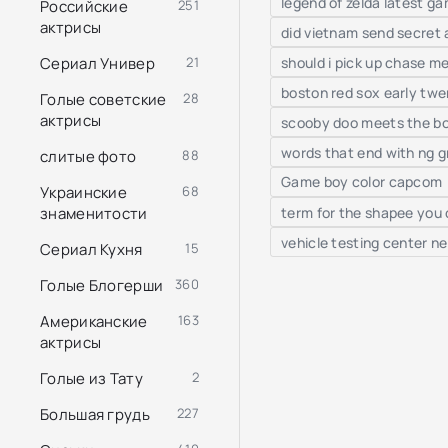
legend of zelda latest g
Российские
251
актрисы
did vietnam send secret 
should i pick up chase m
Сериал Универ
21
boston red sox early tw
Голые советские
28
актрисы
scooby doo meets the bo
words that end with ng g
слитые фото
88
Game boy color capco
Украинские
68
term for the shapee you 
знаменитости
vehicle testing center n
Сериал Кухня
15
Голые Блогерши
360
Американские
163
актрисы
Голые из Тату
2
Большая грудь
227