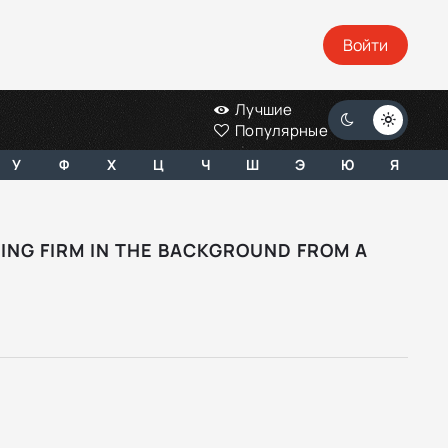
Войти
Лучшие
Популярные
У
Ф
Х
Ц
Ч
Ш
Э
Ю
Я
NG FIRM IN THE BACKGROUND FROM A