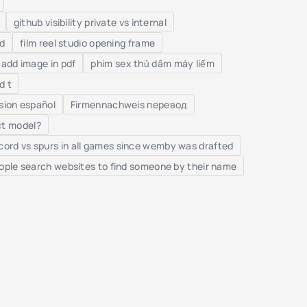
github visibility private vs internal
ed
film reel studio opening frame
add image in pdf
phim sex thủ dâm máy liếm
d t
sion español
Firmennachweis перевод
act model?
ecord vs spurs in all games since wemby was drafted
ple search websites to find someone by their name