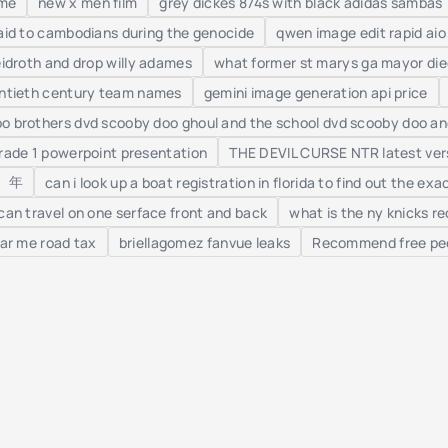
ame
new x men film
grey dickes 874s with black adidas sambas
aid to cambodians during the genocide
qwen image edit rapid aio
eidroth and drop willy adames
what former st marys ga mayor di
entieth century team names
gemini image generation api price
o brothers dvd scooby doo ghoul and the school dvd scooby doo an
rade 1 powerpoint presentation
THE DEVIL CURSE NTR latest ver
m 年
can i look up a boat registration in florida to find out the ex
can travel on one serface front and back
what is the ny knicks r
ear me road tax
briellagomez fanvue leaks
Recommend free peo