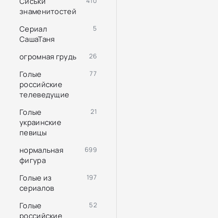
Сиськи
410
знаменитостей
Сериал
5
СашаТаня
огромная грудь
26
Голые
77
российские
телеведущие
Голые
21
украинские
певицы
нормальная
699
фигура
Голые из
197
сериалов
Голые
52
российские