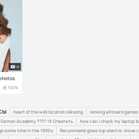
18
 photos
100%
СЫ
heart of the wild location silksong
ranking all board games
the Demon Academy ???? 19 Ответить
how can i check my laptop ba
ego some time in the 1990s
Recommend glass top electric stove c