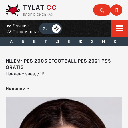
TYLAT.
CC
БЛОГ О СИСЬКАХ
Лучшие
Популярные
А
Б
В
Г
Д
Е
Ж
З
И
К
ИЩЕМ: PES 2006 EFOOTBALL PES 2021 PS5
GRATIS
Найдено звезд: 16
Новинки