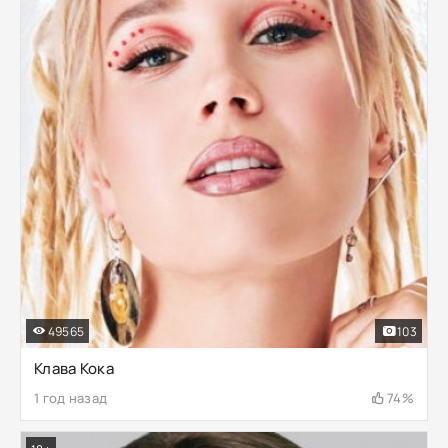
49565
103
Клава Кока
1 год назад
74%