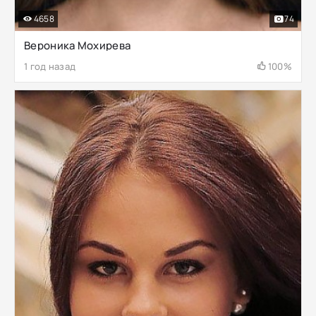
4658
74
Вероника Мохирева
1 год назад
100%