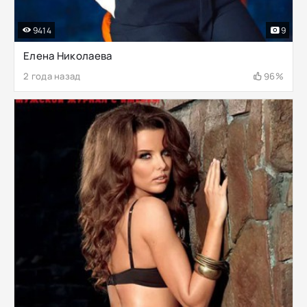
9414
9
Елена Николаева
2 года назад
96%