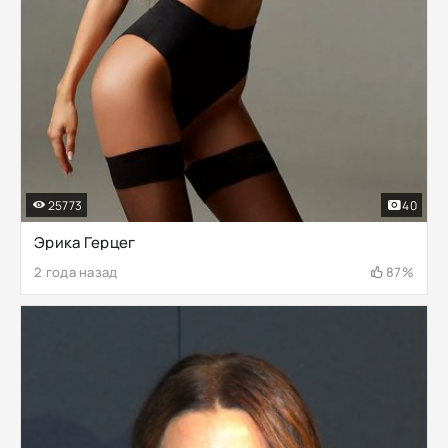
25773
40
Эрика Герцег
2 года назад
87%