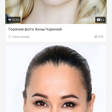
3230
34
Горячие фото Анны Чуриной
2 года назад
0%