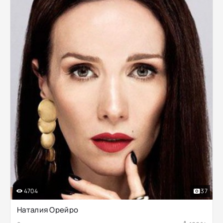
4704
37
Наталия Орейро