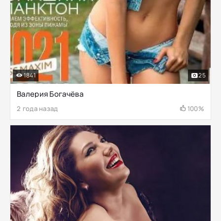
1841
25
Валерия Богачёва
2 года назад
100%