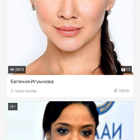
3858
32
Евгения Игумнова
2 года назад
100%
18+