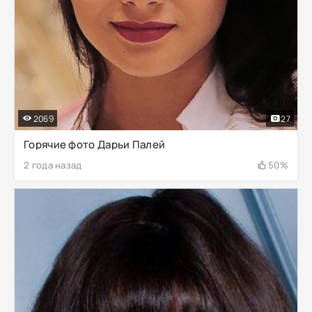
2069
27
Горячие фото Дарьи Палей
2 года назад
50%