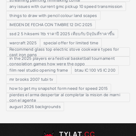
streaming painting filmmaking conte
any issues with current gmc pickup 10 speed transmission
things to draw with pencil colour land scapes
IMEGEN DE FECHA CON TIMBRE 12 DIC 2025
ssd 2 5 hiksemi 1tb ราคาปี 2025 เทียบกับ ปัจุบันที่ราคาขึ้น
warcraft 2025
special offer for limited time
Recommend glass top electric stove cookware types for
cast iron pans
in the 2025 players era festival basketball tournament
consolation games how were the oppo
film reel studio opening frame
btau IC 100 VS IC 200
mr brooks 2007 tubi tv
how to get my snapshot form need for speed 2015
pierdes el arma despertar al completar la mision de marni
con el agente
august 2026 backgrounds
TYLAT.
CC