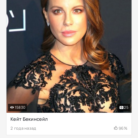
15830
25
Кейт Бекинсейл
2 года назад
96%