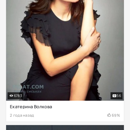
6783
56
Екатерина Волкова
2 года назад
69%