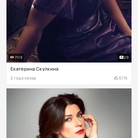
7119
29
Екатерина Скулкина
2 года назад
67%