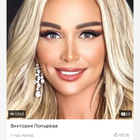
5945
68
Виктория Лопырева
1 год назад
100%