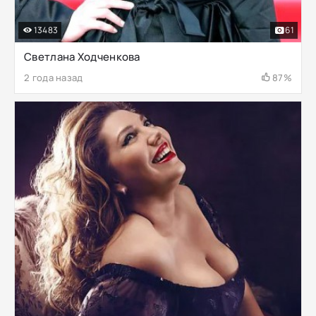
13483
61
Светлана Ходченкова
2 года назад
87%