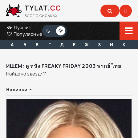
TYLAT.
CC
БЛОГ О СИСЬКАХ
Лучшие
Популярные
А
Б
В
Г
Д
Е
Ж
З
И
К
ИЩЕМ: ดู หนัง FREAKY FRIDAY 2003 พากย์ ไทย
Найдено звезд: 11
Новинки