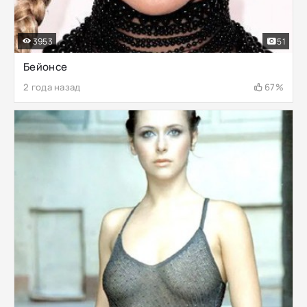
3953
51
Бейонсе
2 года назад
67%