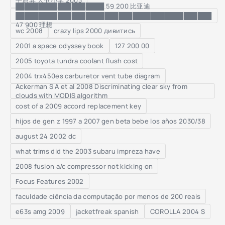
平原县 大仓小学 2003
███████████████████ 59 200 比亚迪
██████████████████████████████████████████
47 900 理想
wc 2008
crazy lips 2000 дивитись
2001 a space odyssey book
127 200 00
2005 toyota tundra coolant flush cost
2004 trx450es carburetor vent tube diagram
Ackerman S A et al 2008 Discriminating clear sky from
clouds with MODIS algorithm
cost of a 2009 accord replacement key
hijos de gen z 1997 a 2007 gen beta bebe los años 2030/38
august 24 2002 dc
what trims did the 2003 subaru impreza have
2008 fusion a/c compressor not kicking on
Focus Features 2002
faculdade ciência da computação por menos de 200 reais
e63s amg 2009
jacketfreak spanish
COROLLA 2004 S