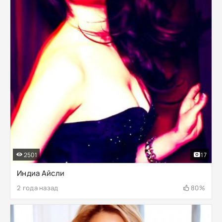
2501
17
Индиа Айсли
2 года назад
80%