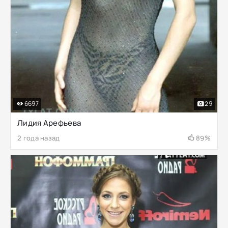
6697
29
Лидия Арефьева
2 года назад
89%