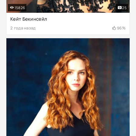
15826
25
Кейт Бекинсейл
2 года назад
96%