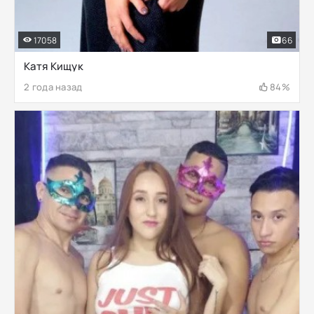
17058
66
Катя Кищук
2 года назад
84%