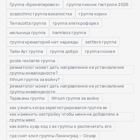
Группа «Бронепаровоз»
группа пикник гастроли 2026
scazochnic группа вокалистка
группа корни
Terracotta группа
группа элеткрофорез
мельница группа
harmless группа
группа крематорий нет надежды
settlers группа
Тайм Аут группа
группа добро
группа психея
poste restante группа
ревматолог может дать направление на установление
группы инвалидности?
lithium группа за войну?
ревматолог может дать направление на установление
группы инвалидности
Тараканы группа
lithium группа за войну
как узнать когда зарегистрировался группа вк
как изменить настройку чтобы меня не добавляли в
группы макс
как взять куар код с вк группы и распечатать его
где снят клип группы Ленинград — Оскар