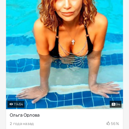
11464
94
Ольга Орлова
2 года назад
56%