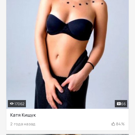
17062
66
Катя Кищук
2 года назад
84%