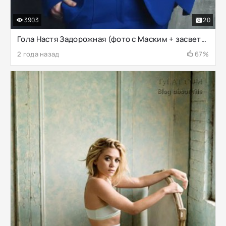
3903
20
Гола Настя Задорожная (фото с Маским + засветы)
2 года назад
67%