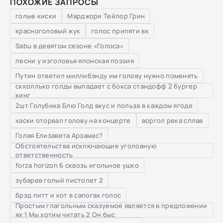
ПОХОЖИЕ ЗАПРОСЫ
голые киски
Марджори Тейлор Грин
красноголовый жук
голос припяти вк
Sabu в девятом сезоне «Голоса»
песни у изголовья японская поэзия
Путин ответил миллибэнду им голову нужно поменять
скколлько голды выпадает с бокса стандофф 2 бургер
кинг
2шт Голубика Блю Голд вкус и польза в каждом ягоде
хаски оторвал голову на концерте
воргол река сплав
Голая Елизавета Арзамас?
Обстоятельства исключающие уголовную
ответственность
forza horizon 6 сквозь игольное ушко
зубарев голый пистолет 2
брэд питт и кот в сапогах голос
Простым глагольным сказуемое является в предложении
ях 1 Мы хотим читать 2 Он быс