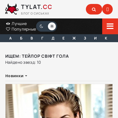
TYLAT.
CC
БЛОГ О СИСЬКАХ
Лучшие
Популярные
А
Б
В
Г
Д
Е
Ж
З
И
К
ИЩЕМ: ТЕЙЛОР СВІФТ ГОЛА
Найдено звезд: 10
Новинки