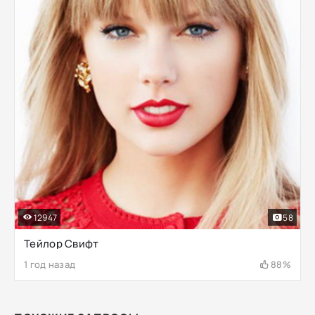
12947
58
Тейлор Свифт
1 год назад
88%