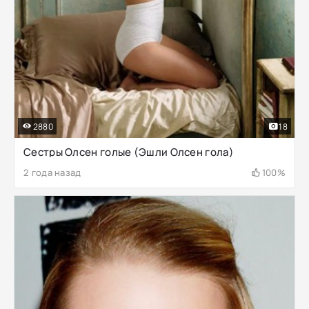
2880
18
Сестры Олсен голые (Эшли Олсен гола)
2 года назад
100%