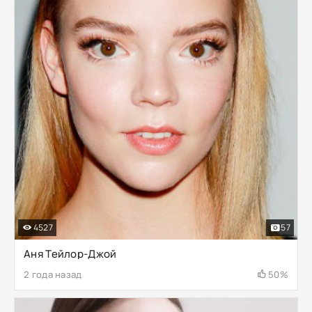
4527
57
Аня Тейлор-Джой
2 года назад
50%