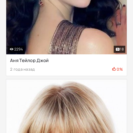
2294
18
Аня Тейлор Джой
2 года назад
0%