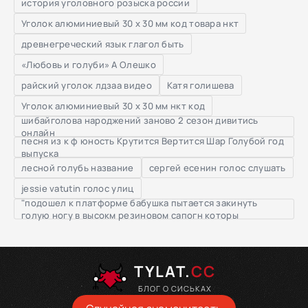
история уголовного розыска россии
Уголок алюминиевый 30 х 30 мм код товара нкт
древнегреческий язык глагол быть
«Любовь и голуби» А Олешко
райский уголок лдзаа видео
Катя голишева
Уголок алюминиевый 30 х 30 мм нкт код
шибайголова народжений заново 2 сезон дивитись
онлайн
песня из к ф юность Крутится Вертится Шар Голубой год
выпуска
лесной голубь название
сергей есенин голос слушать
jessie vatutin голос улиц
"подошел к платформе бабушка пытается закинуть
голую ногу в высокм резиновом сапогн которы
TYLAT.
CC
БЛОГ О СИСЬКАХ