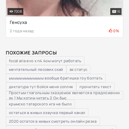
7008
16
Генсуха
2 года назад
0%
ПОХОЖИЕ ЗАПРОСЫ
focal aria evo x n4 4ом могут работать
мечтательный лесовик скай
вк статус
ыыыыыыыыыыыыы вообще братишка гоу болтать
диктатура тут бойся меня сопляк
прочитать текст
Простым глагольным сказуемое является в предложении
ях 1 Мы хотим читать 2 Он быс
крымско татарского ига не было
остаться в живых озвучка первый канал
2020 остатся в живых смотреть онлайн резка