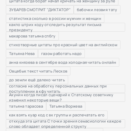
цитата когда борат начал кричать на женщину за рулё
ЗУБАРЕВ СМОТРИТ "ДИКТАТОР"
бабочки лезвия тату
статистика сколько в россии мужчин и женщин
какпо штрих коду отследить результат письма
президенту
макарова татьяна спбгу
стихотворные цитаты про красный цвет на английском
Татьяна Нева
газом работать надо
анна князева в сентябре вода холодная читать онлайн
Овцебык текст читать Лесков
до земли ещё далеко читать
согласие на обработку персональных данных при
поступлении в кфу читать
Акунин когда писал сценарий к Статскому советнику
изменил некоторые вещи?
татьяна тарасова
Татьяна Воржева
как взять куар код с вк группы и распечатать его
отккуда эта цитата С точки зрения семасиологии каждое
слово обладает определенной структу