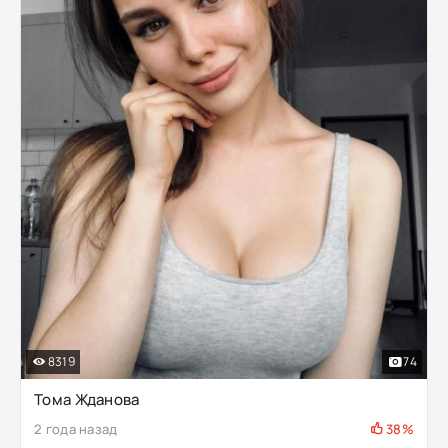
8319
74
Тома Жданова
2 года назад
38%