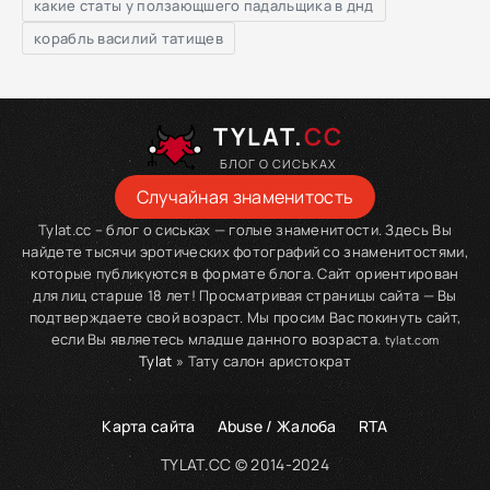
какие статы у ползающшего падальщика в днд
корабль василий татищев
TYLAT.
CC
БЛОГ О СИСЬКАХ
Случайная знаменитость
Tylat.cc – блог о сиськах — голые знаменитости. Здесь Вы
найдете тысячи эротических фотографий со знаменитостями,
которые публикуются в формате блога. Сайт ориентирован
для лиц старше 18 лет! Просматривая страницы сайта — Вы
подтверждаете свой возраст. Мы просим Вас покинуть сайт,
если Вы являетесь младше данного возраста.
tylat.com
Tylat
» Тату салон аристократ
Карта сайта
Abuse / Жалоба
RTA
TYLAT.CC © 2014-2024