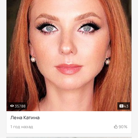
35788
43
Лена Катина
1 год назад
90%