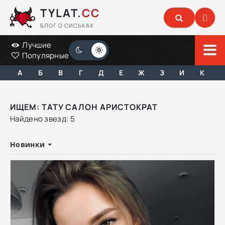
TYLAT.
CC
БЛОГ О СИСЬКАХ
Лучшие
Популярные
А
Б
В
Г
Д
Е
Ж
З
И
К
ИЩЕМ: ТАТУ САЛОН АРИСТОКРАТ
Найдено звезд: 5
Новинки