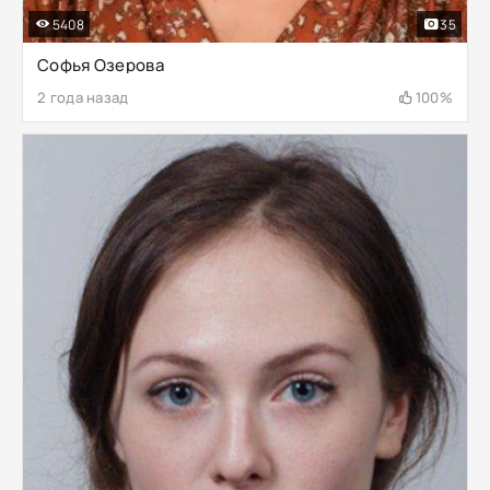
5408
35
Софья Озерова
2 года назад
100%