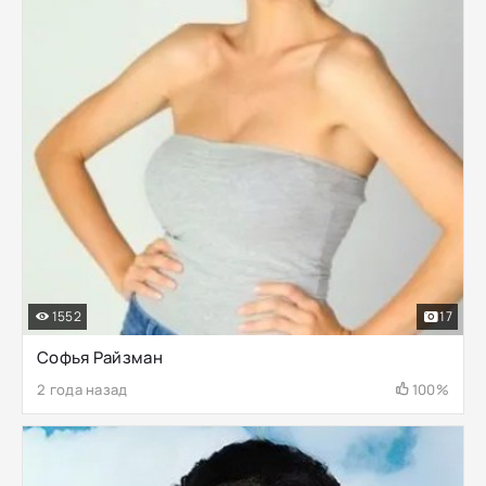
1552
17
Софья Райзман
2 года назад
100%