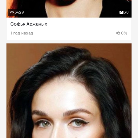
3429
30
Софья Аржаных
1 год назад
0%