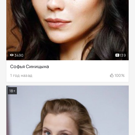
3490
139
Софья Синицына
1 год назад
100%
18+