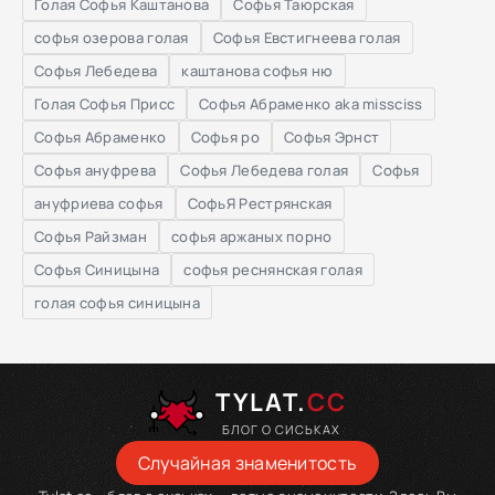
Голая Софья Каштанова
Софья Таюрская
софья озерова голая
Софья Евстигнеева голая
Софья Лебедева
каштанова софья ню
Голая Софья Присс
Софья Абраменко aka missciss
Софья Абраменко
Софья ро
Софья Эрнст
Софья ануфрева
Софья Лебедева голая
Софья
ануфриева софья
СофьЯ Рестрянская
Софья Райзман
софья аржаных порно
Софья Синицына
софья реснянская голая
голая софья синицына
TYLAT.
CC
БЛОГ О СИСЬКАХ
Случайная знаменитость