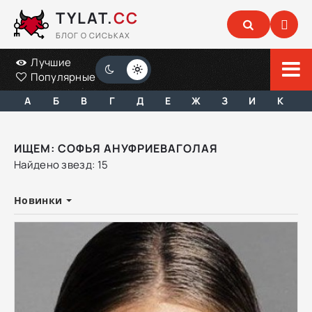
TYLAT.
CC
БЛОГ О СИСЬКАХ
Лучшие
Популярные
А
Б
В
Г
Д
Е
Ж
З
И
К
ИЩЕМ: СОФЬЯ АНУФРИЕВАГОЛАЯ
Найдено звезд: 15
Новинки