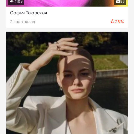
4109
83
Софья Таюрская
2 года назад
25%