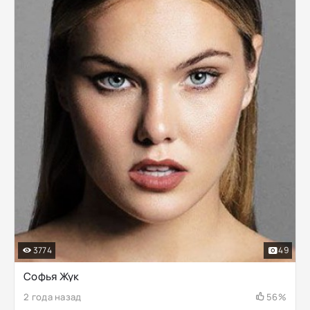
3774
49
Софья Жук
2 года назад
56%