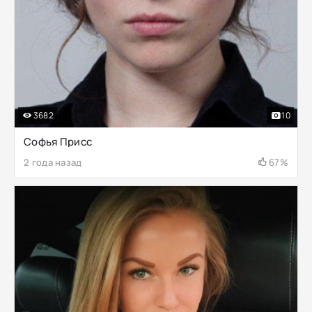
3682
10
Софья Присс
2 года назад
67%