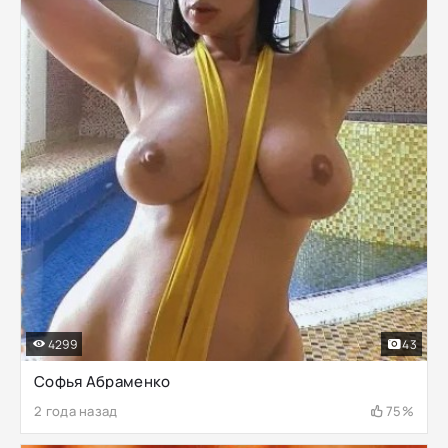
4299
43
Софья Абраменко
2 года назад
75%