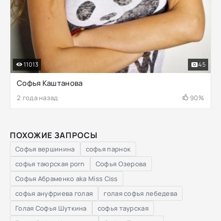
11013
45
Софья Каштанова
2 года назад
90%
ПОХОЖИЕ ЗАПРОСЫ
Софья вершинина
софья парнок
софья таюрская porn
Софья Озерова
Софья Абраменко aka Miss Ciss
софья ануфриева голая
голая софья лебедева
Голая Софья Шуткина
софья таурская