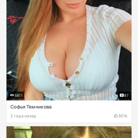
6811
87
Софья Темникова
2 года назад
80%