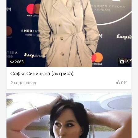
2668
16
Софья Синицына (актриса)
2 года назад
0%