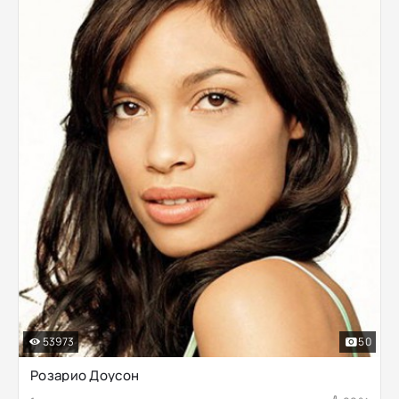
53973
50
Розарио Доусон