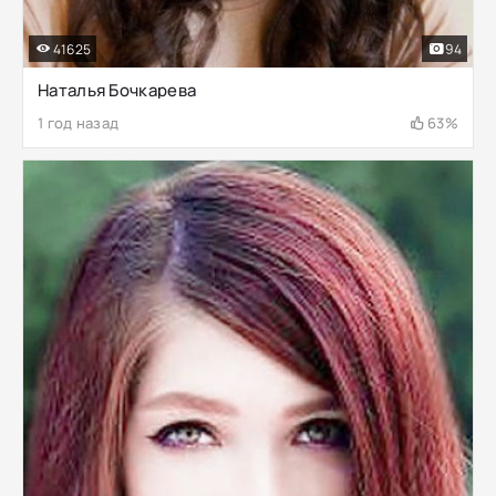
41625
94
Наталья Бочкарева
1 год назад
63%