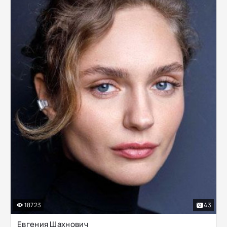
18723
43
Евгения Шахнович