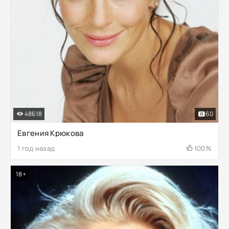
48618
60
Евгения Крюкова
1 год назад
100%
18+