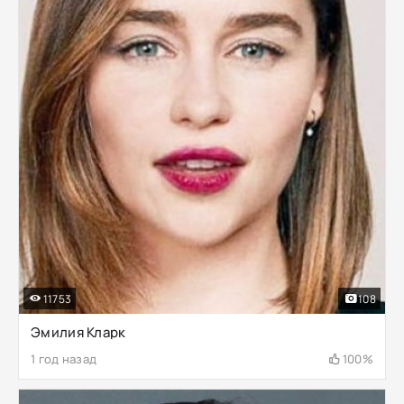
11753
108
Эмилия Кларк
1 год назад
100%