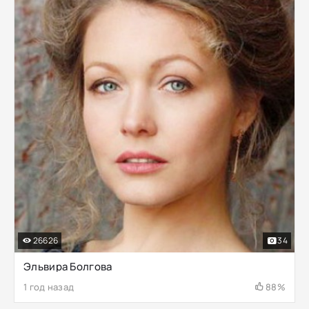
26626
34
Эльвира Болгова
1 год назад
88%