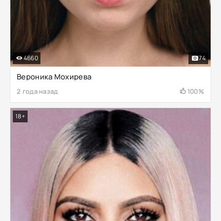
4660
74
Вероника Мохирева
2 года назад
100%
18+