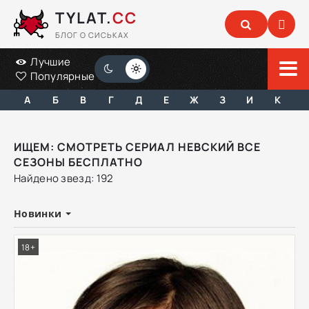
TYLAT.
CC
БЛОГ О СИСЬКАХ
Лучшие
Популярные
А
Б
В
Г
Д
Е
Ж
З
И
К
ИЩЕМ: СМОТРЕТЬ СЕРИАЛ НЕВСКИЙ ВСЕ
СЕЗОНЫ БЕСПЛАТНО
Найдено звезд: 192
Новинки
18+