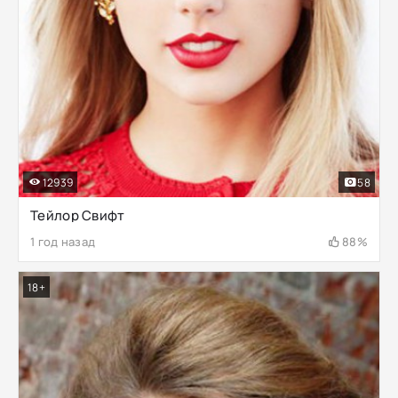
12939
58
Тейлор Свифт
1 год назад
88%
18+