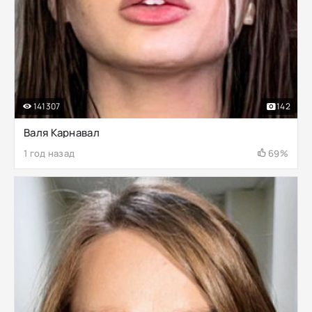
141307
142
Валя Карнавал
1 год назад
69%