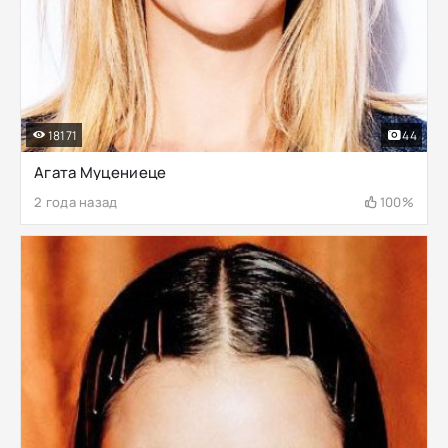
18171
44
Агата Муцениеце
2 года назад
100%