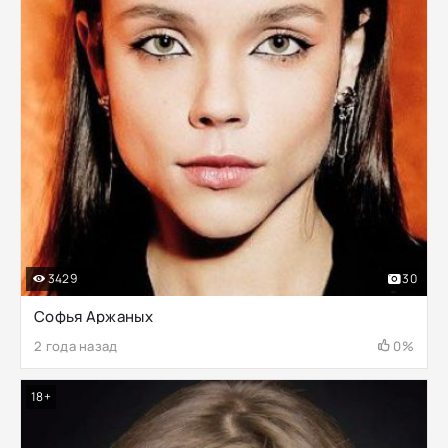
3429
30
Софья Аржаных
2 года назад
0%
18+