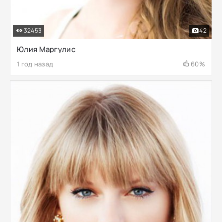
32453
42
Юлия Маргулис
1 год назад
60%