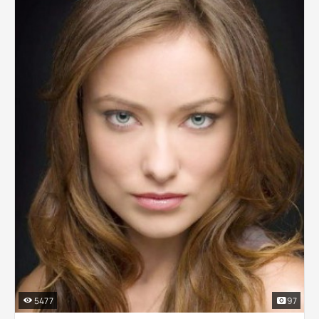
5477
97