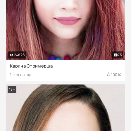
24826
75
Карина Стримерша
1 год назад
100%
18+