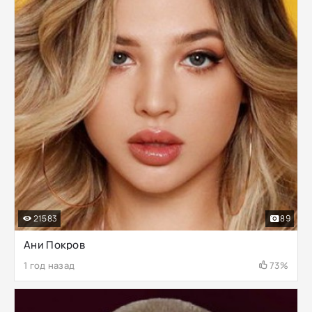
21583
89
Ани Покров
1 год назад
73%