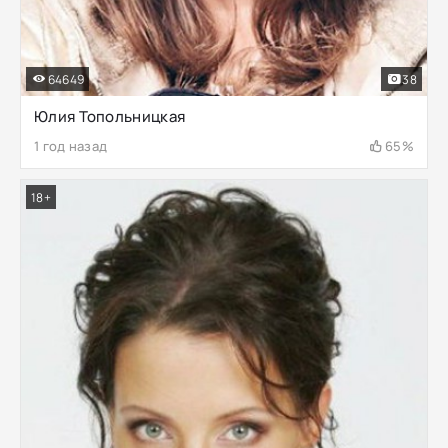
64649
38
Юлия Топольницкая
1 год назад
65%
18+