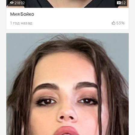
21892
52
Мия Бойко
1 год назад
53%