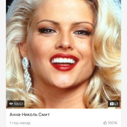
10657
43
Анна-Николь Смит
1 год назад
100%