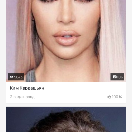
5643
106
Ким Кардашьян
2 года назад
100%