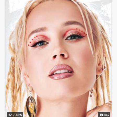
49569
103