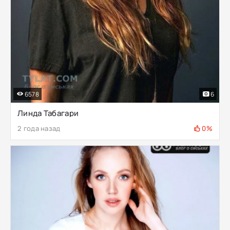
6578
6
Линда Табагари
2 года назад
0%