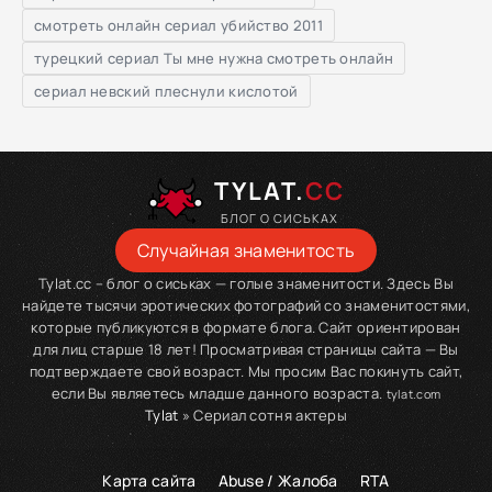
смотреть онлайн сериал убийство 2011
турецкий сериал Ты мне нужна смотреть онлайн
сериал невский плеснули кислотой
TYLAT.
CC
БЛОГ О СИСЬКАХ
Случайная знаменитость
Tylat.cc – блог о сиськах — голые знаменитости. Здесь Вы
найдете тысячи эротических фотографий со знаменитостями,
которые публикуются в формате блога. Сайт ориентирован
для лиц старше 18 лет! Просматривая страницы сайта — Вы
подтверждаете свой возраст. Мы просим Вас покинуть сайт,
если Вы являетесь младше данного возраста.
tylat.com
Tylat
» Сериал сотня актеры
Карта сайта
Abuse / Жалоба
RTA