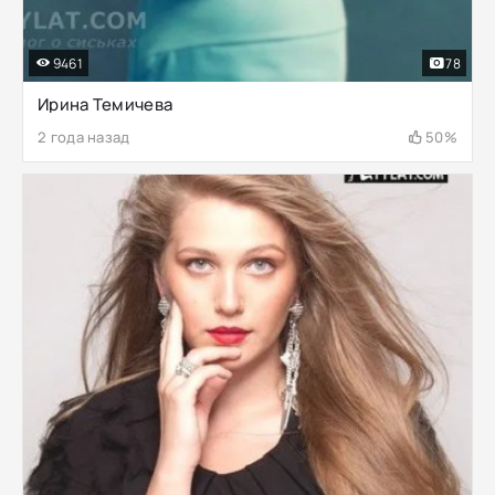
9461
78
Ирина Темичева
2 года назад
50%