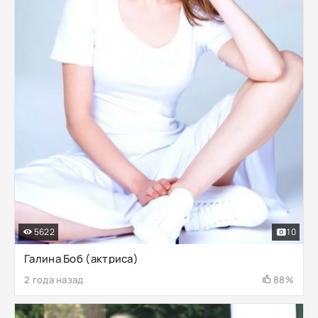
5622
10
Галина Боб (актриса)
2 года назад
88%