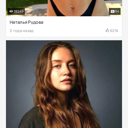
18249
94
Наталья Рудова
2 года назад
62%