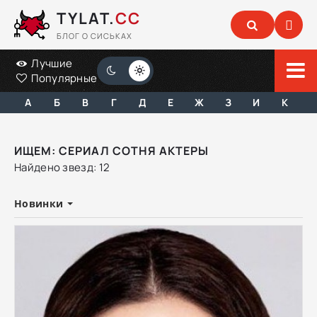
TYLAT.
CC
БЛОГ О СИСЬКАХ
Лучшие
Популярные
А
Б
В
Г
Д
Е
Ж
З
И
К
ИЩЕМ: СЕРИАЛ СОТНЯ АКТЕРЫ
Найдено звезд: 12
Новинки