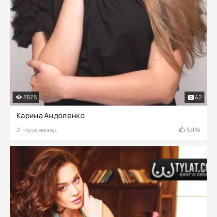
8576
42
Карина Андоленко
2 года назад
50%