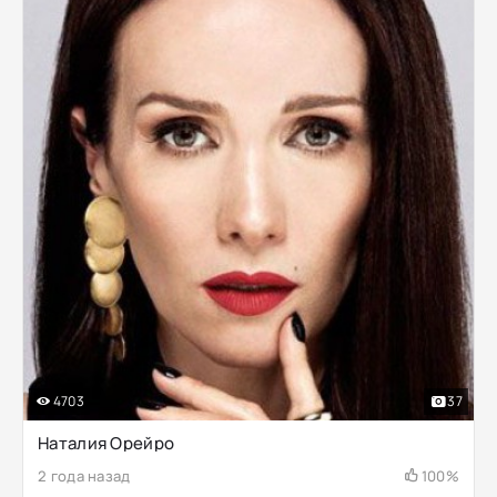
4703
37
Наталия Орейро
2 года назад
100%