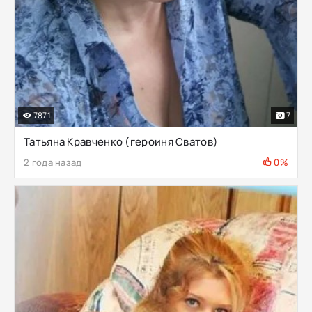
7871
7
Татьяна Кравченко (героиня Сватов)
2 года назад
0%