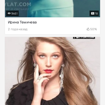
9461
78
Ирина Темичева
2 года назад
50%