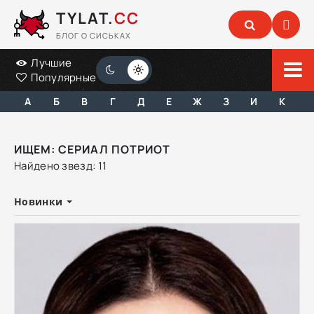
TYLAT.
CC
БЛОГ О СИСЬКАХ
Лучшие
Популярные
А
Б
В
Г
Д
Е
Ж
З
И
К
ИЩЕМ: СЕРИАЛ ПОТРИОТ
Найдено звезд: 11
Новинки