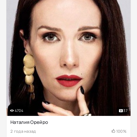
4704
37
Наталия Орейро
2 года назад
100%