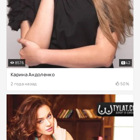
8576
42
Карина Андоленко
2 года назад
50%