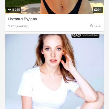
18255
94
Наталья Рудова
2 года назад
62%