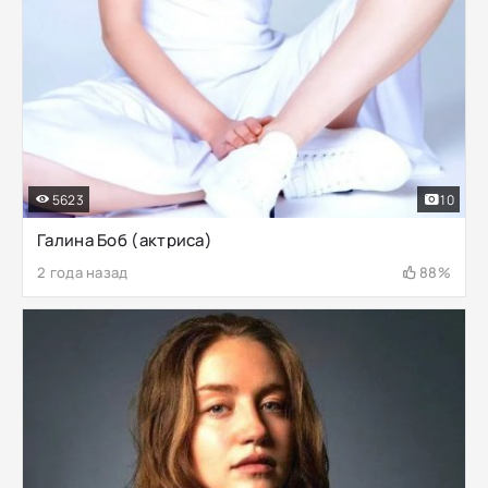
5623
10
Галина Боб (актриса)
2 года назад
88%