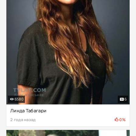
6580
6
Линда Табагари
2 года назад
0%