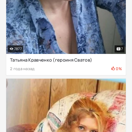
7877
7
Татьяна Кравченко (героиня Сватов)
2 года назад
0%