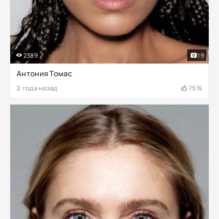
2389
19
Антония Томас
2 года назад
75%