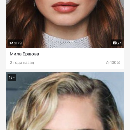
9179
37
Мила Ершова
2 года назад
100%
18+