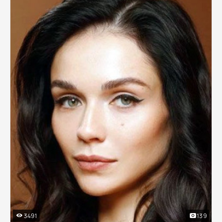
3491
139