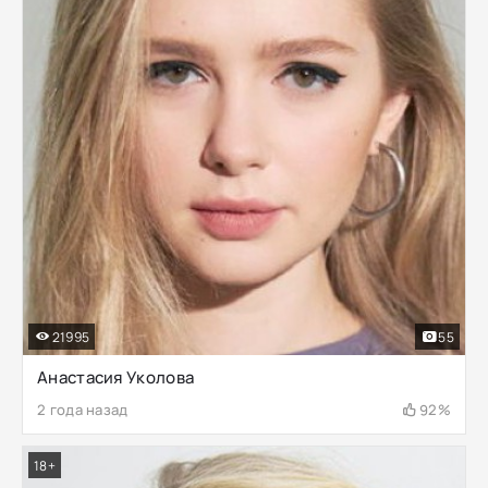
21995
55
Анастасия Уколова
2 года назад
92%
18+