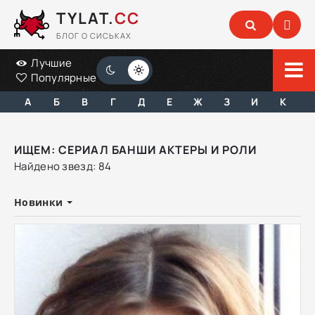
TYLAT.
CC
БЛОГ О СИСЬКАХ
Лучшие
Популярные
А
Б
В
Г
Д
Е
Ж
З
И
К
ИЩЕМ: СЕРИАЛ БАНШИ АКТЕРЫ И РОЛИ
Найдено звезд: 84
Новинки