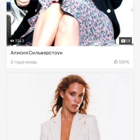
3949
58
Алисия Сильверстоун
2 года назад
100%