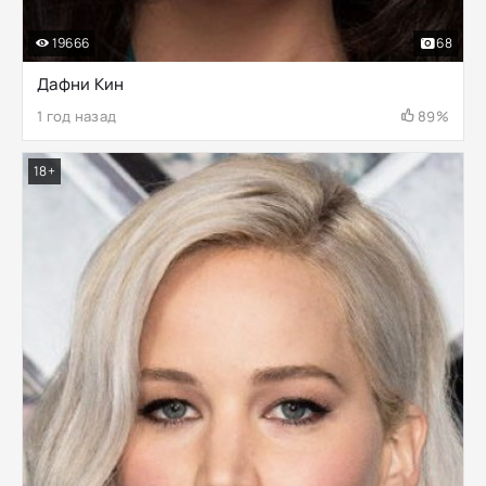
19666
68
Дафни Кин
1 год назад
89%
18+