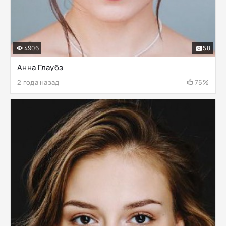
4906
58
Анна Глаубэ
2 года назад
75%