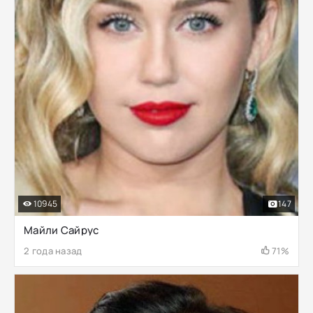
10945
147
Майли Сайрус
2 года назад
71%