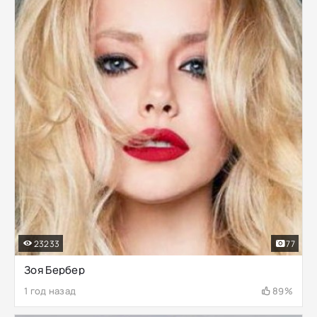
23233
77
Зоя Бербер
1 год назад
89%