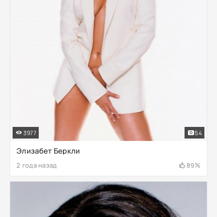
3977
54
Элизабет Беркли
2 года назад
89%