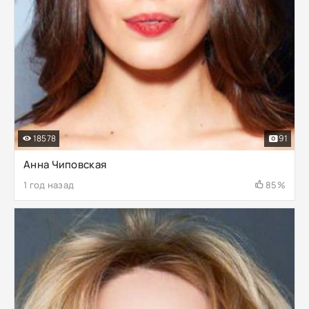
18578
91
Анна Чиповская
1 год назад
85%