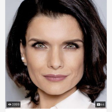
3999
44