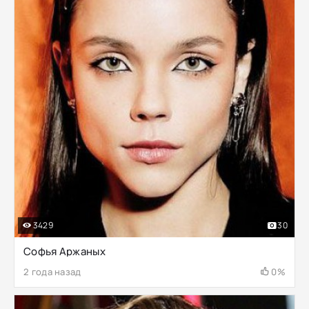
3429
30
Софья Аржаных
2 года назад
0%