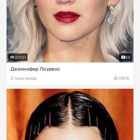
22937
66
Дженнифер Лоуренс
2 года назад
100%