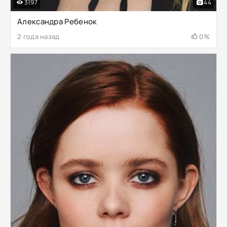
3197
44
Александра Ребенок
2 года назад
0%