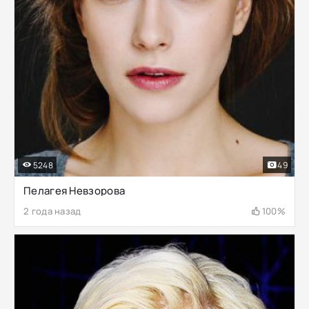
5248
49
Пелагея Невзорова
2 года назад
100%