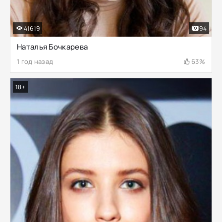
41619
94
Наталья Бочкарева
1 год назад
63%
18+