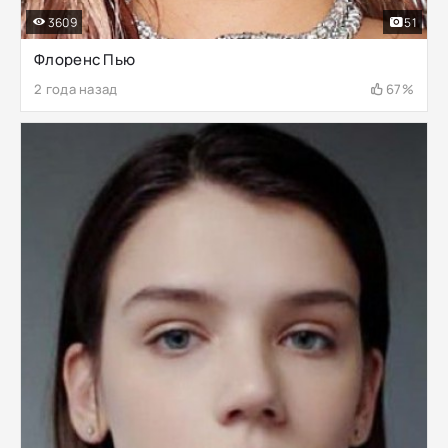
3609
51
Флоренс Пью
2 года назад
67%