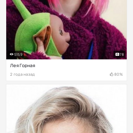
5159
78
Лея Горная
2 года назад
80%