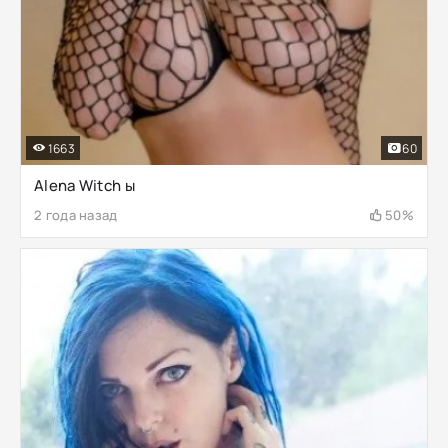
1663
60
Alena Witch ы
2 года назад
50%