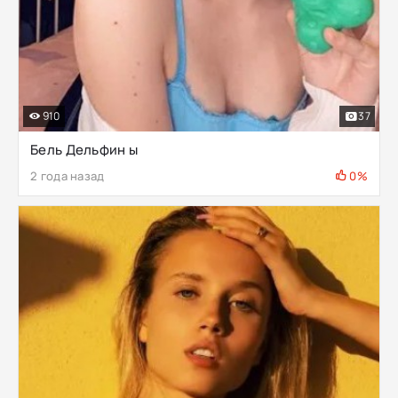
910
37
Бель Дельфин ы
2 года назад
0%