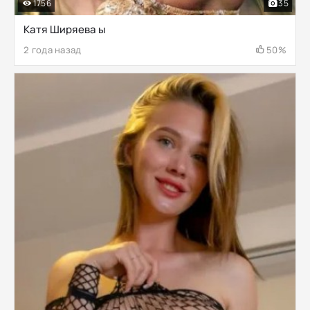
1756
35
Катя Ширяева ы
2 года назад
50%