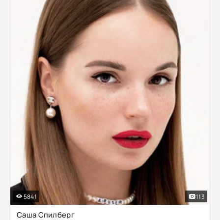
5841
113
Саша Спилберг