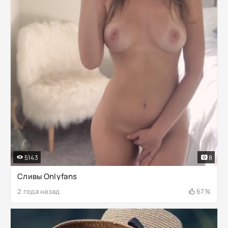
5143
8
Сливы Onlyfans
2 года назад
67%