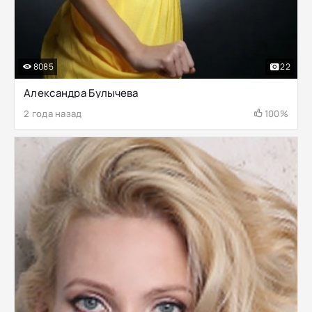
8085
22
Александра Булычева
2 года назад
100%