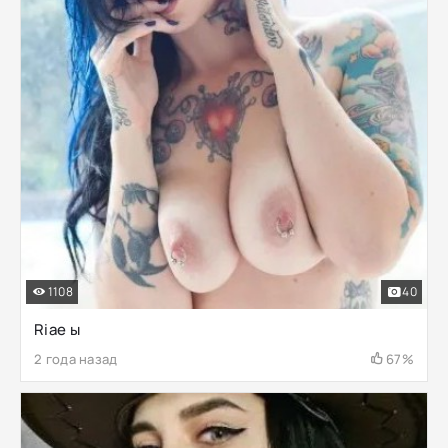
1108
40
Riae ы
2 года назад
67%