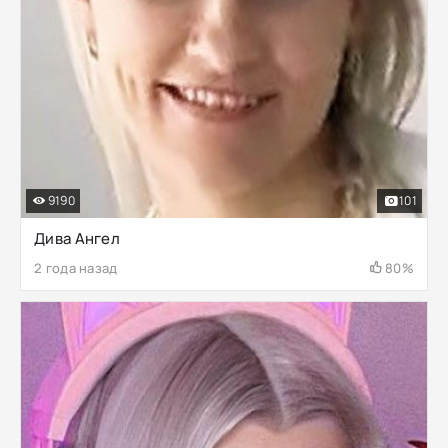
9190
101
Дива Ангел
2 года назад
80%