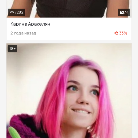
7282
74
Карина Аракелян
2 года назад
33%
18+