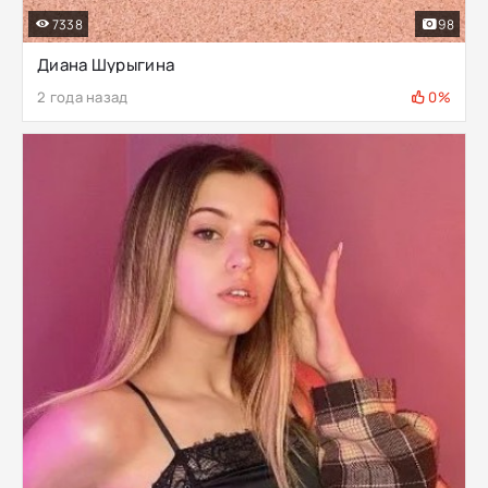
7338
98
Диана Шурыгина
2 года назад
0%