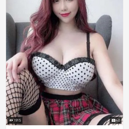
1915
40