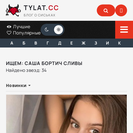
TYLAT.
CC
БЛОГ О СИСЬКАХ
Лучшие
Популярные
А
Б
В
Г
Д
Е
Ж
З
И
К
ИЩЕМ: САША БОРТИЧ СЛИВЫ
Найдено звезд: 34
Новинки