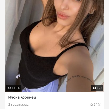
10986
169
Илона Коринец
2 года назад
64%