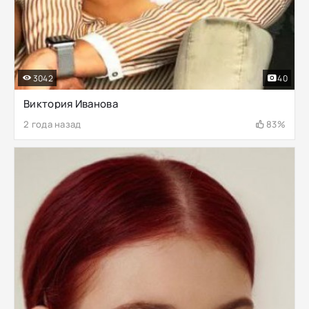
3042
40
Виктория Иванова
2 года назад
83%