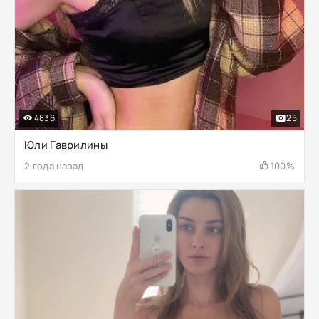
4836
25
Юли Гаврилины
2 года назад
100%