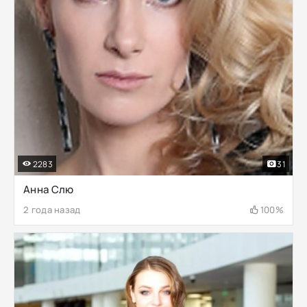
2283
31
Анна Слю
2 года назад
100%