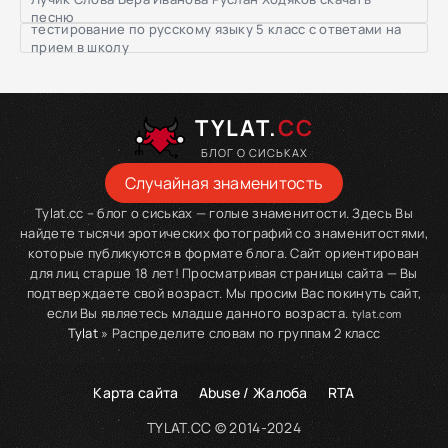
песню
тестирование по русскому языку 5 класс с ответами на
прием в школу
TYLAT.
CC
БЛОГ О СИСЬКАХ
Случайная знаменитость
Tylat.cc – блог о сиськах — голые знаменитости. Здесь Вы
найдете тысячи эротических фотографий со знаменитостями,
которые публикуются в формате блога. Сайт ориентирован
для лиц старше 18 лет! Просматривая страницы сайта — Вы
подтверждаете свой возраст. Мы просим Вас покинуть сайт,
если Вы являетесь младше данного возраста.
tylat.com
Tylat
» Распределите словам по группам 2 класс
Карта сайта
Abuse / Жалоба
RTA
TYLAT.CC © 2014-2024