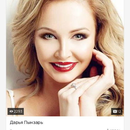
2293
12
Дарья Пынзарь