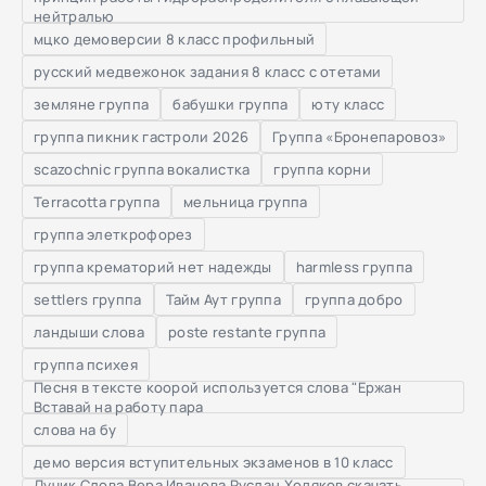
нейтралью
мцко демоверсии 8 класс профильный
русский медвежонок задания 8 класс с отетами
земляне группа
бабушки группа
юту класс
группа пикник гастроли 2026
Группа «Бронепаровоз»
scazochnic группа вокалистка
группа корни
Terracotta группа
мельница группа
группа элеткрофорез
группа крематорий нет надежды
harmless группа
settlers группа
Тайм Аут группа
группа добро
ландыши слова
poste restante группа
группа психея
Песня в тексте коорой используется слова "Ержан
Вставай на работу пара
слова на бу
демо версия вступительных экзаменов в 10 класс
Лучик Слова Вера Иванова Руслан Ходяков скачать