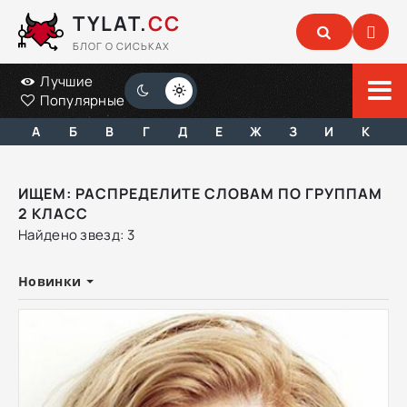
TYLAT.
CC
БЛОГ О СИСЬКАХ
Лучшие
Популярные
А
Б
В
Г
Д
Е
Ж
З
И
К
ИЩЕМ: РАСПРЕДЕЛИТЕ СЛОВАМ ПО ГРУППАМ
2 КЛАСС
Найдено звезд: 3
Новинки