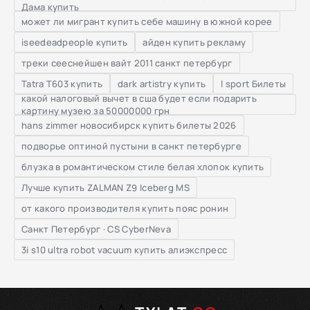
Дама купить
может ли мигрант купить себе машину в южной корее
iseedeadpeople купить
айден купить рекламу
треки сееснейшен вайт 2011 санкт петербург
Tatra T603 купить
dark artistry купить
l sport Билеты
какой налоговый вычет в сша будет если подарить
картину музею за 50000000 грн
hans zimmer новосибирск купить билеты 2026
подворье оптиной пустыни в санкт петербурге
блузка в романтическом стиле белая хлопок купить
Лучше купить ZALMAN Z9 Iceberg MS
от какого производителя купить пояс ронин
Санкт Петербург · CS Cyber​​Neva
3i s10 ultra robot vacuum купить алиэкспресс