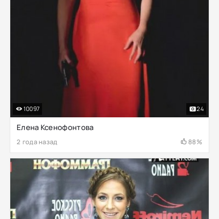
10097
24
Елена Ксенофонтова
2 года назад
88%