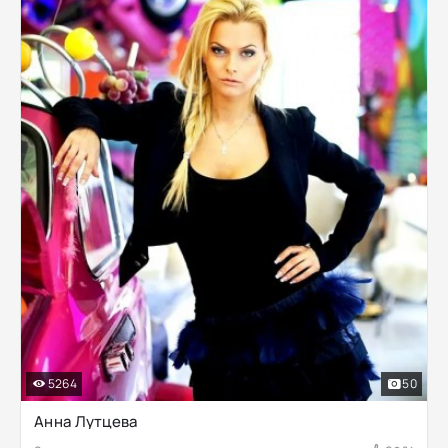
5264
50
Анна Лутцева