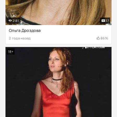
2181
37
Ольга Дроздова
2 года назад
86%
18+