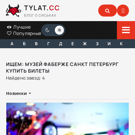
TYLAT.
CC
БЛОГ О СИСЬКАХ
Лучшие
Популярные
А
Б
В
Г
Д
Е
Ж
З
И
К
ИЩЕМ: МУЗЕЙ ФАБЕРЖЕ САНКТ ПЕТЕРБУРГ
КУПИТЬ БИЛЕТЫ
Найдено звезд: 4
Новинки