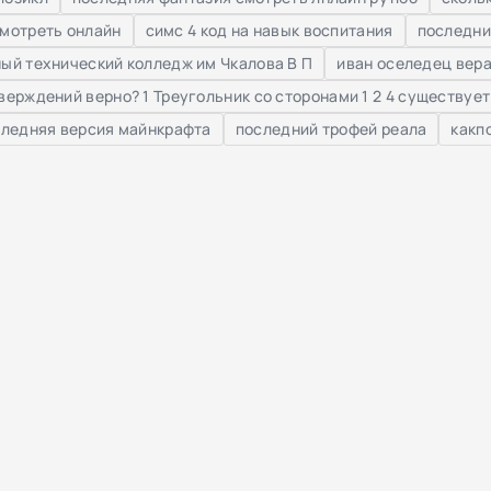
мотреть онлайн
симс 4 код на навык воспитания
последни
ый технический колледж им Чкалова В П
иван оселедец вера
ерждений верно? 1 Треугольник со сторонами 1 2 4 существует
следняя версия майнкрафта
последний трофей реала
какп