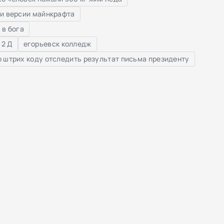
и версии майнкрафта
 в бога
 2 Д
егорьевск колледж
о штрих коду отследить результат письма президенту