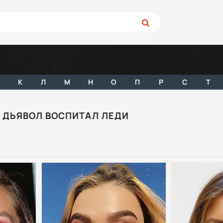
К
Л
М
Н
О
П
Р
С
Т
 ДЬЯВОЛ ВОСПИТАЛ ЛЕДИ