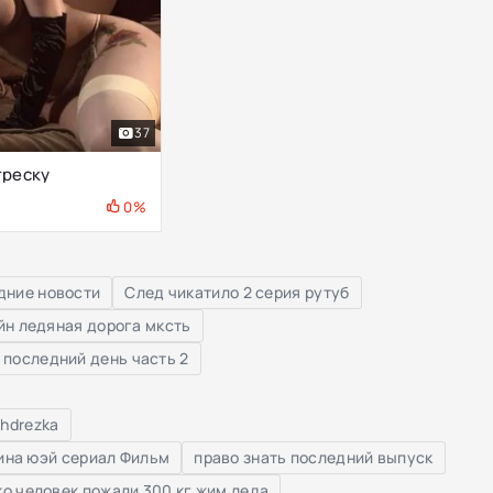
37
треску
0%
дние новости
След чикатило 2 серия рутуб
йн ледяная дорога мксть
 последний день часть 2
 hdrezka
на юэй сериал Фильм
право знать последний выпуск
ко человек пожали 300 кг жим леда