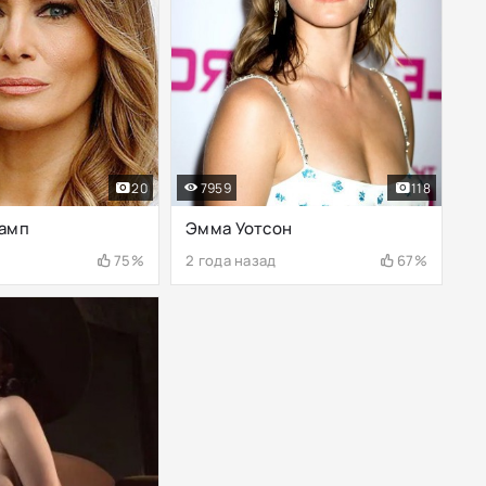
20
7959
118
амп
Эмма Уотсон
75%
2 года назад
67%