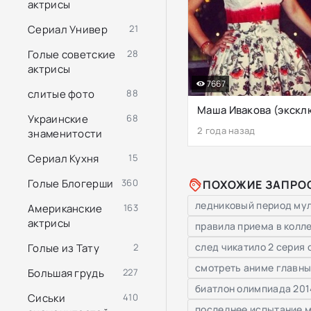
актрисы
Сериал Универ
21
Голые советские
28
актрисы
7667
слитые фото
88
Украинские
68
2 года назад
знаменитости
Сериал Кухня
15
Голые Блогерши
360
ПОХОЖИЕ ЗАПРО
ледниковый период му
Американские
163
актрисы
правила приема в колл
след чикатило 2 серия
Голые из Тату
2
смотреть аниме главны
Большая грудь
227
биатлон олимпиада 201
Сиськи
410
последнее испытание 