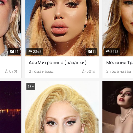
51
2343
11
3513
Ася Митронина (пацанки)
Мелания Тр
67%
2 года назад
50%
2 года назад
18+