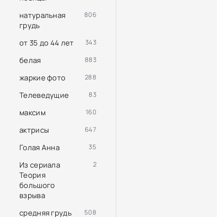
натуральная
806
грудь
от 35 до 44 лет
343
белая
883
жаркие фото
288
Телеведущие
83
максим
160
актрисы
647
Голая Анна
35
Из сериала
2
Теория
большого
взрыва
средняя грудь
508