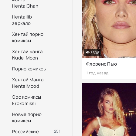
HentaiChan
Hentailib
зеркало
Хентай порно
комиксы
Хентай манга
3608
Nude-Moon
Флоренс Пью
Порно комиксы
1 год назад
Хентай Манга
HentaiMood
Эро комиксы
Erokomiksi
Новые порно
комиксы
Российские
251