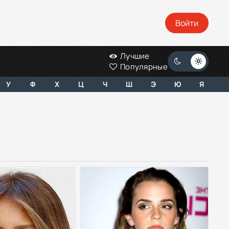
Войти
Лучшие
Популярные
У
Ф
Х
Ц
Ч
Ш
Э
Ю
Я