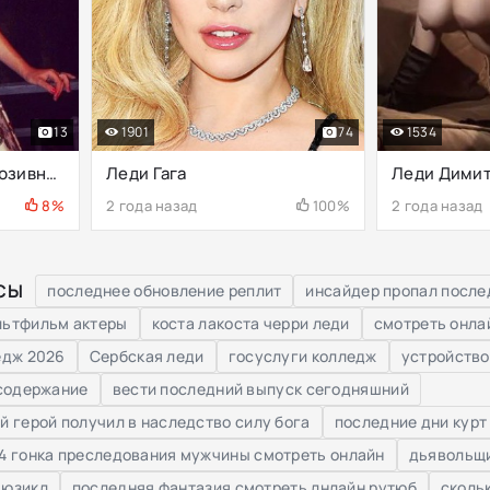
13
1901
74
1534
Маша Ивакова (эксклюзивное фото)
Леди Гага
Леди Дими
8%
2 года назад
100%
2 года назад
СЫ
последнее обновление реплит
инсайдер пропал после
льтфильм актеры
коста лакоста черри леди
смотреть онла
едж 2026
Сербская леди
госуслуги колледж
устройство
 содержание
вести последний выпуск сегодняшний
й герой получил в наследство силу бога
последние дни курт
4 гонка преследования мужчины смотреть онлайн
дьявольщи
мюзикл
последняя фантазия смотреть лнлайн рутюб
сколь