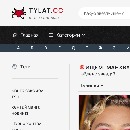
TYLAT.
CC
БЛОГ О СИСЬКАХ
Главная
Категории
А
Б
В
Г
Д
Е
Ж
З
И
Теги
ИЩЕМ: МАНХВА
Найдено звезд: 7
Новинки
манга секс яой
тян
хентай манга
новинки
Порно хентай
манга