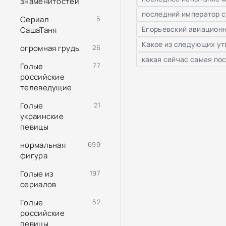
знаменитостей
последний император с
Сериал
5
Егорьевский авиационн
СашаТаня
Какое из следующих утв
огромная грудь
26
какая сейчас самая по
Голые
77
российские
телеведущие
Голые
21
украинские
певицы
нормальная
699
фигура
Голые из
197
сериалов
Голые
52
российские
певицы