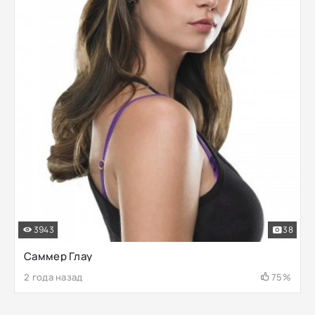
3943
38
Саммер Глау
2 года назад
75%