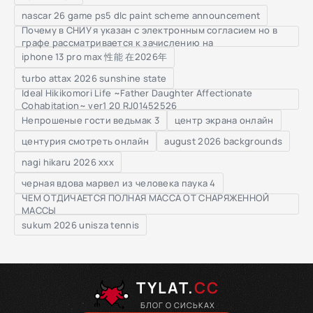
nascar 26 game ps5 dlc paint scheme announcement
Почему в СНИУ я указан с электронным согласием но в
графе рассматривается к зачислению на
iphone 13 pro max 性能 在2026年
turbo attax 2026 sunshine state
Ideal Hikikomori Life ~Father Daughter Affectionate
Cohabitation~ ver1 20 RJ01452526
Непрошеные гости ведьмак 3
центр экрана онлайн
центурия смотреть онлайн
august 2026 backgrounds
nagi hikaru 2026 xxx
черная вдова марвел из человека паука 4
ЧЕМ ОТДИЧАЕТСЯ ПОЛНАЯ МАССА ОТ СНАРЯЖЕННОЙ
МАССЫ
sukum 2026 unisza tennis
TYLAT.
CC
БЛОГ О СИСЬКАХ