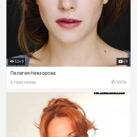
5249
49
Пелагея Невзорова
2 года назад
100%