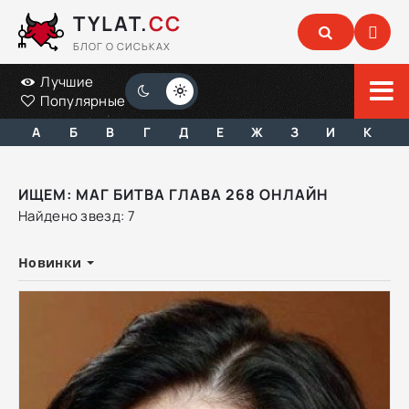
TYLAT.
CC
БЛОГ О СИСЬКАХ
Лучшие
Популярные
А
Б
В
Г
Д
Е
Ж
З
И
К
ИЩЕМ: МАГ БИТВА ГЛАВА 268 ОНЛАЙН
Найдено звезд: 7
Новинки