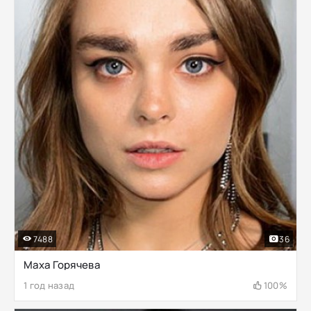
7488
36
Маха Горячева
1 год назад
100%