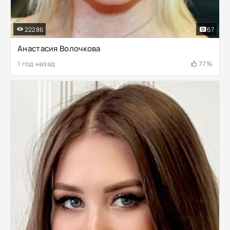
22286
67
Анастасия Волочкова
1 год назад
77%