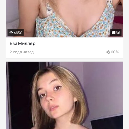
4630
66
Ева Миллер
2 года назад
60%