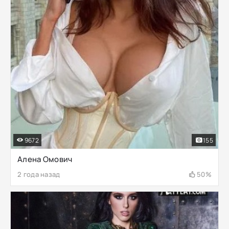
9672
155
Алена Омович
2 года назад
50%