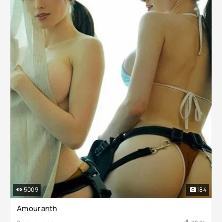
5009
184
Amouranth