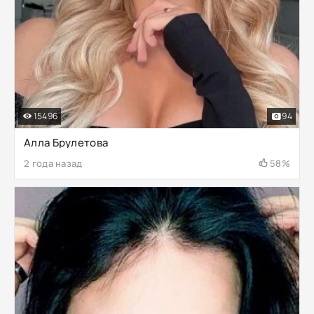
15496
94
Алла Брулетова
2 года назад
58%