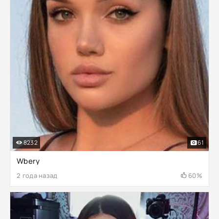
8232
61
Wbery
2 года назад
60%