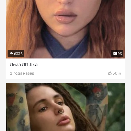
6336
93
Лиза ЛПШка
2 года назад
50%