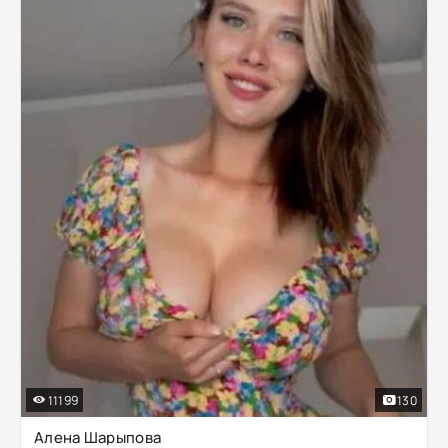
11199
130
Алена Шарыпова