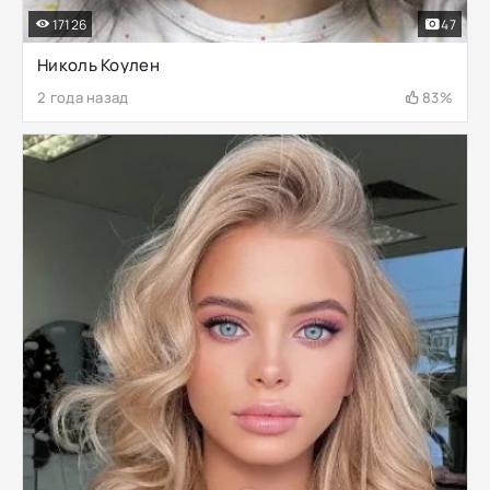
17126
47
Николь Коулен
2 года назад
83%