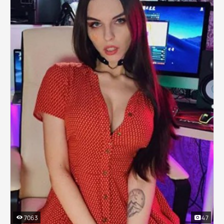
7063
47