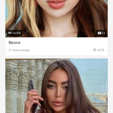
14068
32
Фрося
2 года назад
40%