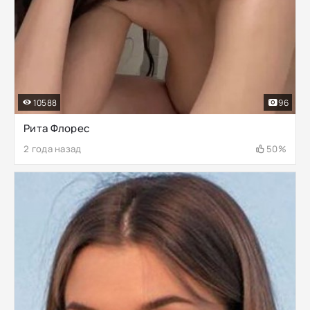
10588
96
Рита Флорес
2 года назад
50%