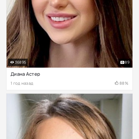
36895
89
Диана Астер
1 год назад
88%