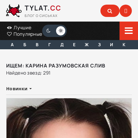
TYLAT.
CC
БЛОГ О СИСЬКАХ
Лучшие
Популярные
А
Б
В
Г
Д
Е
Ж
З
И
К
ИЩЕМ: КАРИНА РАЗУМОВСКАЯ СЛИВ
Найдено звезд: 291
Новинки