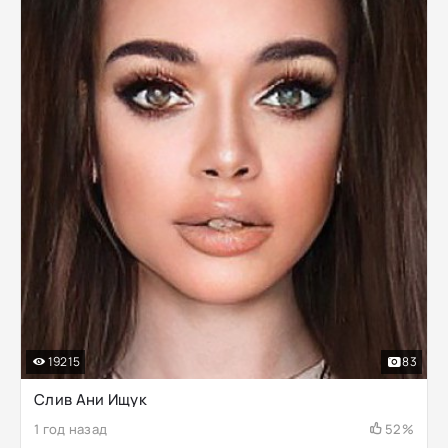
19215
83
Слив Ани Ищук
1 год назад
52%