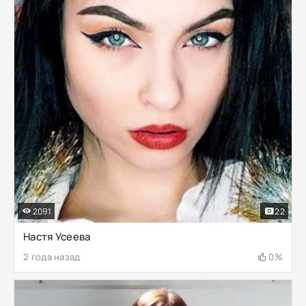
2091
22
Настя Усеева
2 года назад
0%