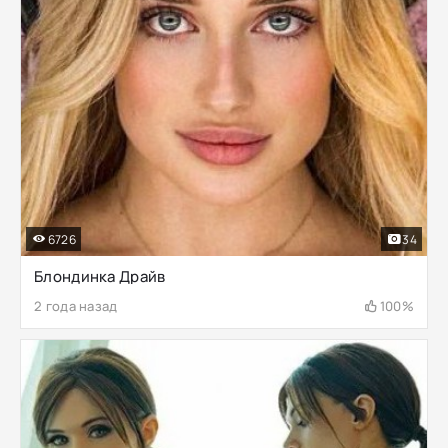
6726
34
Блондинка Драйв
2 года назад
100%