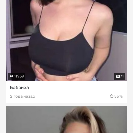
11969
71
Бобриха
2 года назад
55%