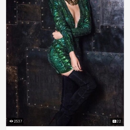
2537
22