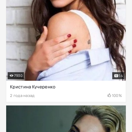
7930
54
Кристина Кучеренко
2 года назад
100%