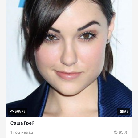
56973
93
Саша Грей
1 год назад
95%