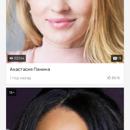
33264
19
Анастасия Панина
1 год назад
86%
18+