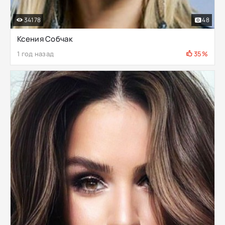
34178
48
Ксения Собчак
1 год назад
35%