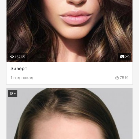
15765
29
Зиверт
1 год назад
75%
18+