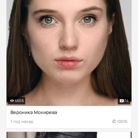
4656
74
Вероника Мохирева
1 год назад
100%