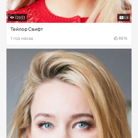
12933
58
Тейлор Свифт
1 год назад
88%