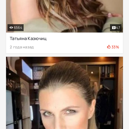
6564
47
Татьяна Казючиц
2 года назад
33%