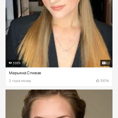
3999
62
Марьяна Спивак
2 года назад
100%