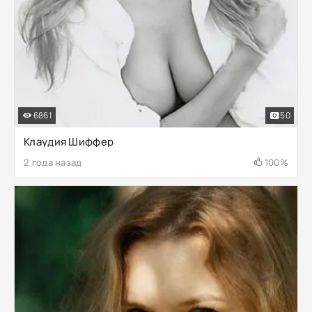
6861
50
Клаудия Шиффер
2 года назад
100%