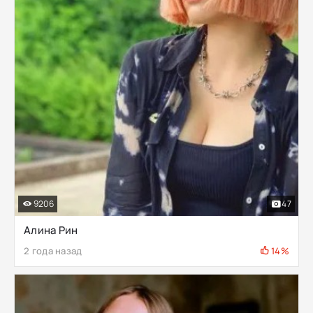
9206
47
Алина Рин
2 года назад
14%