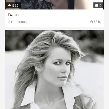
15521
17
Голая
2 года назад
68%