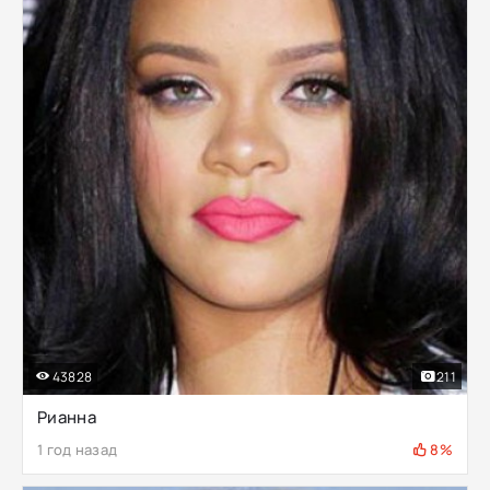
43828
211
Рианна
1 год назад
8%