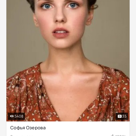
5408
35
Софья Озерова