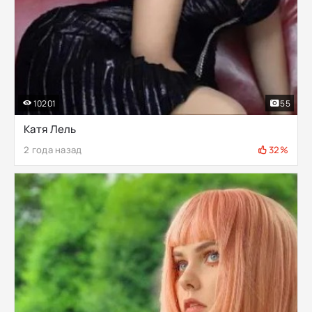
10201
55
Катя Лель
2 года назад
32%