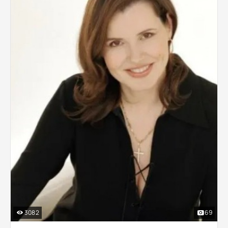
3082
69