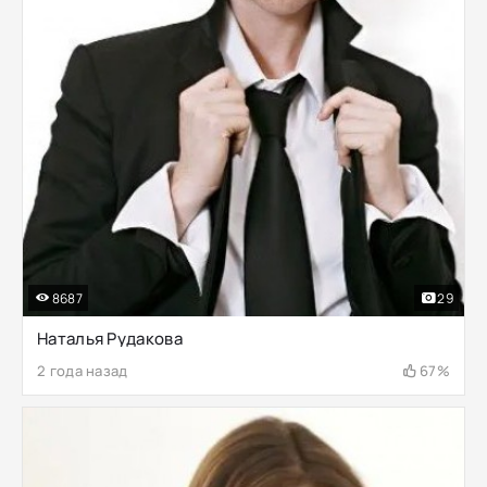
8687
29
Наталья Рудакова
2 года назад
67%