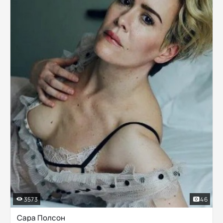
3573
46
Сара Полсон