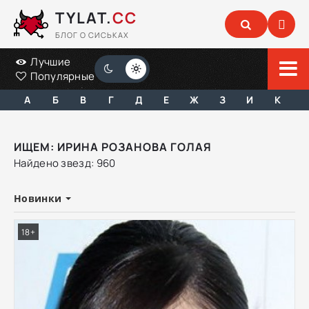
TYLAT.
CC
БЛОГ О СИСЬКАХ
Лучшие
Популярные
А
Б
В
Г
Д
Е
Ж
З
И
К
ИЩЕМ: ИРИНА РОЗАНОВА ГОЛАЯ
Найдено звезд: 960
Новинки
18+