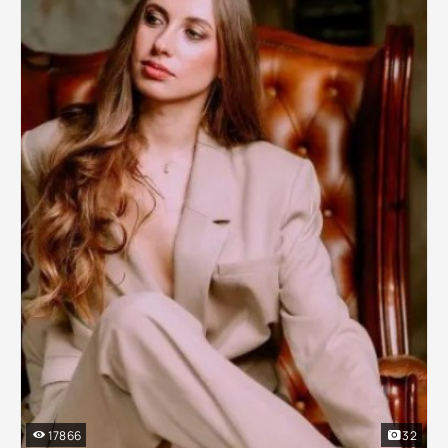
17866
32