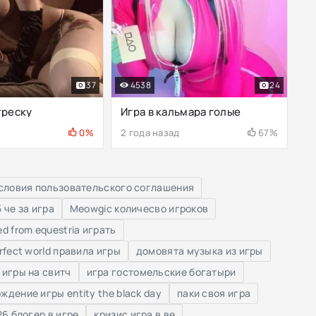
37
4538
24
треску
Игра в кальмара голые
0%
2 года назад
67%
 условия пользовательского соглашения
 че за игра
Meowgic количесво игроков
d from equestria играть
rfect world правила игры
домовята музыка из игры
 игры на свитч
игра гостомельские богатыри
ждение игры entity the black day
паки своя игра
26 блогер в игре
кризис игра в ве