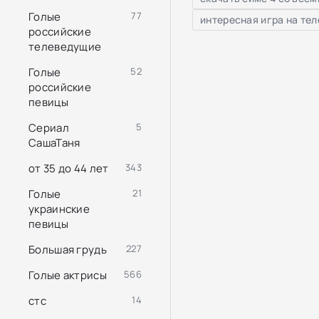
Голые
77
интересная игра на те
российские
телеведущие
Голые
52
российские
певицы
Сериал
5
СашаТаня
от 35 до 44 лет
343
Голые
21
украинские
певицы
Большая грудь
227
Голые актрисы
566
стс
14