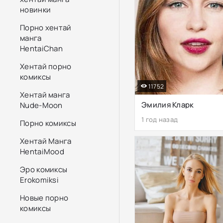
новинки
Порно хентай
манга
HentaiChan
Хентай порно
комиксы
11752
Хентай манга
Эмилия Кларк
Nude-Moon
1 год назад
Порно комиксы
Хентай Манга
HentaiMood
Эро комиксы
Erokomiksi
Новые порно
комиксы