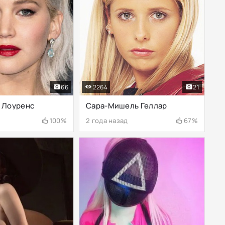
66
2264
21
 Лоуренс
Сара-Мишель Геллар
100%
2 года назад
67%