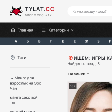
TYLAT.
CC
БЛОГ О СИСЬКАХ
Главная
Категории
А
Б
В
Г
Д
Е
Ж
З
И
Теги
ИЩЕМ: ИГРЫ К
Найдено звезд: 8
Новинки
→ Манга для
взрослых на Эро
18+
Чан
манга секс яой
тян
хентай манга