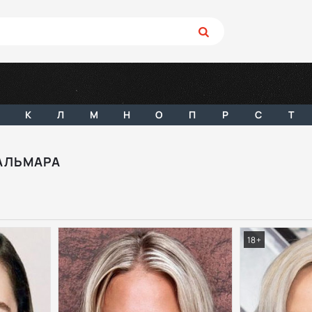
К
Л
М
Н
О
П
Р
С
Т
АЛЬМАРА
18+