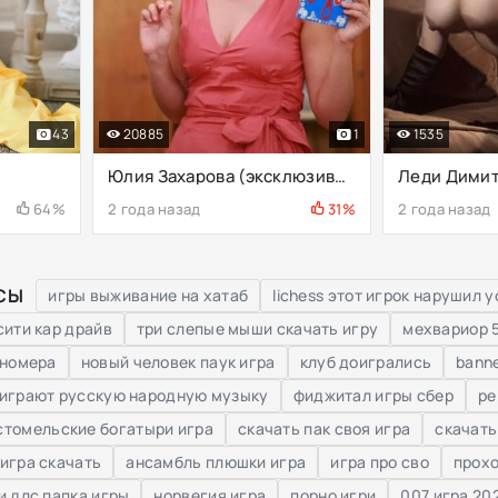
43
20885
1
1535
Юлия Захарова (эксклюзивные фото)
Леди Дими
64%
2 года назад
31%
2 года назад
СЫ
игры выживание на хатаб
lichess этот игрок нарушил
сити кар драйв
три слепые мыши скачать игру
мехвариор 5
 номера
новый человек паук игра
клуб доигрались
banne
 играют русскую народную музыку
фиджитал игры сбер
pe
стомельские богатыри игра
скачать пак своя игра
скачать
 игра скачать
ансамбль плюшки игра
игра про сво
прохо
и длс папка игры
норвегия игра
порно игри
007 игра 20