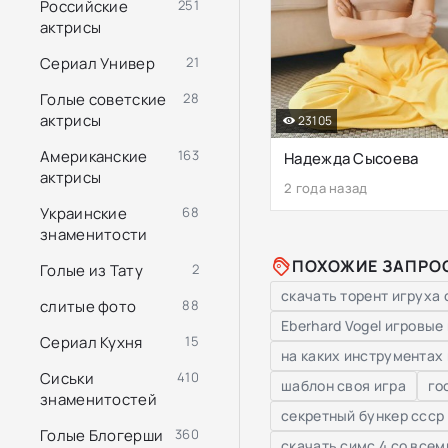
Российские
251
актрисы
Сериал Универ
21
Голые советские
28
актрисы
23105
Американские
163
Надежда Сысоева
актрисы
2 года назад
Украинские
68
знаменитости
ПОХОЖИЕ ЗАПРО
Голые из Тату
2
скачать торент игруха 
слитые фото
88
Eberhard Vogel игровые
Сериал Кухня
15
на каких инструментах
Сиськи
410
шаблон своя игра
го
знаменитостей
секретный бункер ссср
Голые Блогерши
360
скачать симс 4 со всем