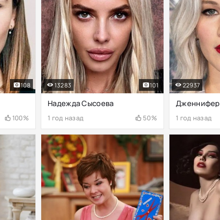
108
13283
101
22937
Надежда Сысоева
Дженнифер
100%
1 год назад
50%
1 год назад