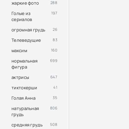
жаркие фото
288
Голые из
197
сериалов
огромная грудь
26
Телеведущие
83
максим
160
нормальная
699
фигура
актрисы
647
тиктокерши
41
Голая Анна
35
натуральная
806
грудь
средняя грудь
508