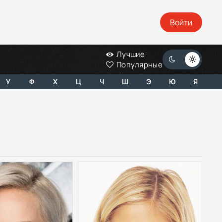
Войти
Лучшие
Популярные
У
Ф
Х
Ц
Ч
Ш
Э
Ю
Я