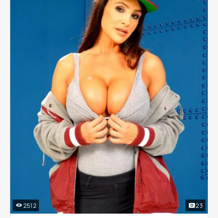
2512
23