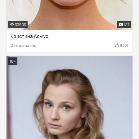
33503
127
Кристина Асмус
2 года назад
83%
18+