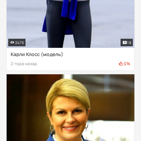
2476
18
Карли Клосс (модель)
2 года назад
0%