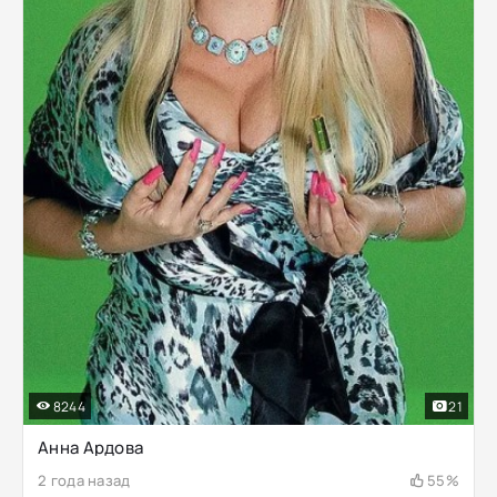
8244
21
Анна Ардова
2 года назад
55%