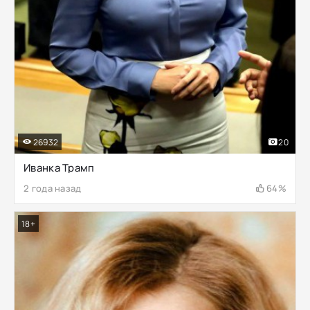
26932
20
Иванка Трамп
2 года назад
64%
18+