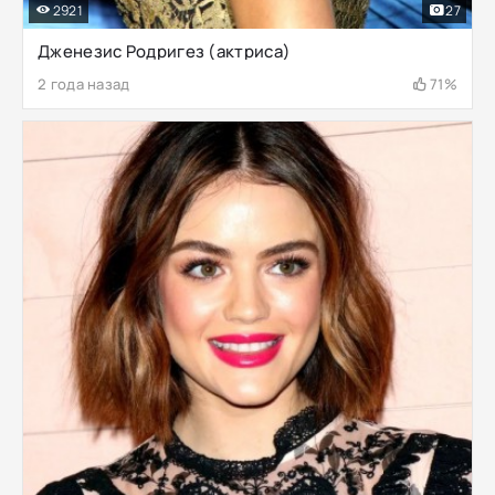
2921
27
Дженезис Родригез (актриса)
2 года назад
71%