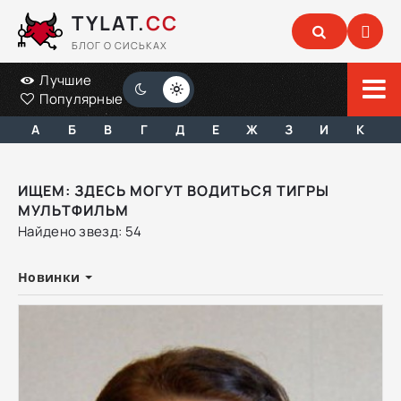
TYLAT.
CC
БЛОГ О СИСЬКАХ
Лучшие
Популярные
А
Б
В
Г
Д
Е
Ж
З
И
К
ИЩЕМ: ЗДЕСЬ МОГУТ ВОДИТЬСЯ ТИГРЫ
МУЛЬТФИЛЬМ
Найдено звезд: 54
Новинки