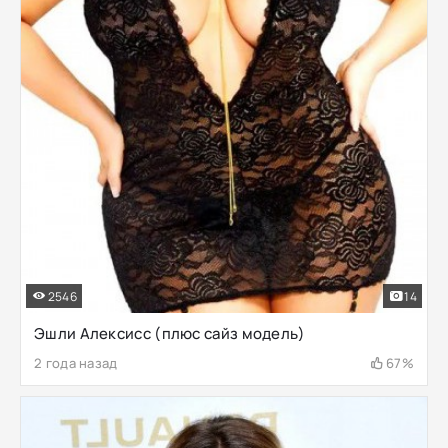
2546
14
Эшли Алексисс (плюс сайз модель)
2 года назад
67%