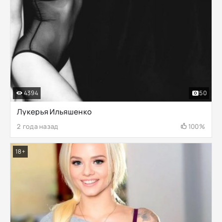
4394
50
Лукерья Ильяшенко
2 года назад
100%
18+