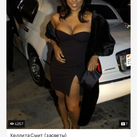
4267
7
Келлита Смит (засветы)