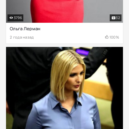
3796
32
Ольга Лерман
2 года назад
100%