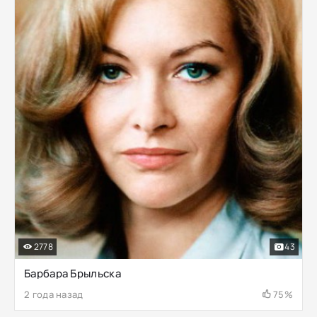
2778
43
Барбара Брыльска
2 года назад
75%