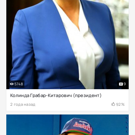
5748
9
Колинда Грабар-Китарович (президент)
2 года назад
92%