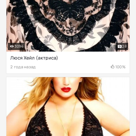
3094
28
Люся Хейл (актриса)
2 года назад
100%