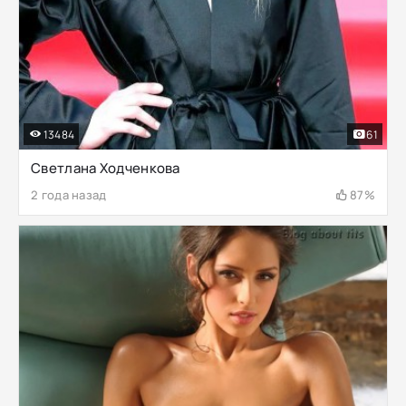
13484
61
Светлана Ходченкова
2 года назад
87%