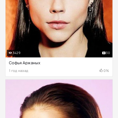
3429
30
Софья Аржаных
1 год назад
0%