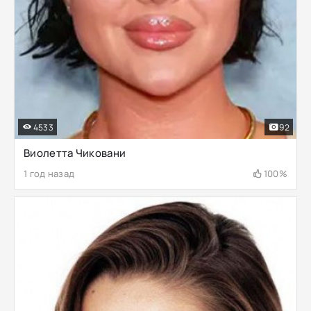
4533
92
Виолетта Чиковани
1 год назад
100%