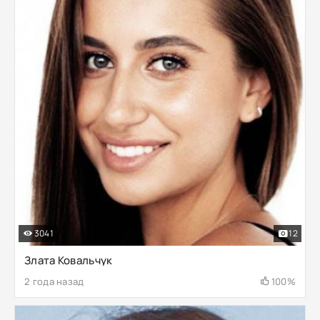
3041
12
Злата Ковальчук
2 года назад
100%