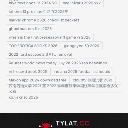
hiya toys godzilla 2024 50
nagi hikaru 2026 xxx
iphone 13 pro max 性能 在2026年
marvel chrome 2026 checklist beckett
ghostbusters film 2026
when is the first preseason nfl game in 2026
TOP EROTICA BOOKS 2026
glengoyne 30 2020
2022 ford escape 2 0 PTU removal
Reuters world news today July 28 2026 top headlines
nfl record book 2025
indiana 2026 football schedule
cloudtv 無限試看 2021
Maxon app 2024 download free
西南石油大学 2021 至 2022 学年度秋季学期优等学生奖学金多久
公布
коли спас 2026
TYLAT.
CC