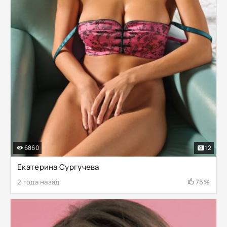
6860
12
Екатерина Сургучева
2 года назад
75%