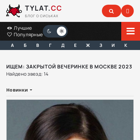
TYLAT.
CC
БЛОГ О СИСЬКАХ
Лучшие
Популярные
А
Б
В
Г
Д
Е
Ж
З
И
К
ИЩЕМ: ЗАКРЫТОЙ ВЕЧЕРИНКЕ В МОСКВЕ 2023
Найдено звезд: 14
Новинки