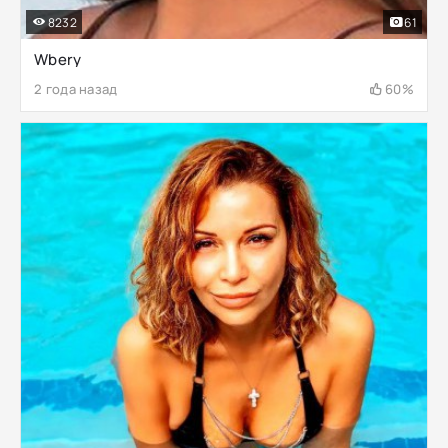
8232
61
Wbery
2 года назад
60%