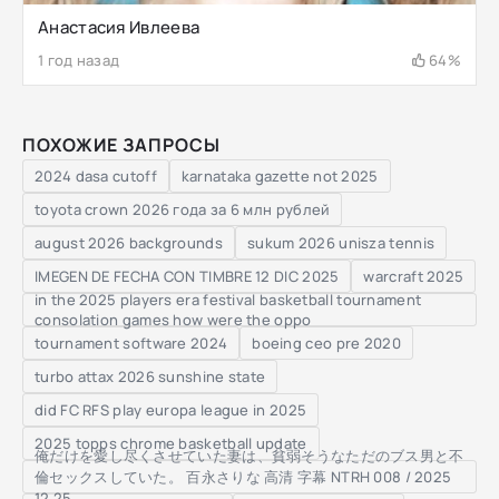
Анастасия Ивлеева
1 год назад
64%
ПОХОЖИЕ ЗАПРОСЫ
2024 dasa cutoff
karnataka gazette not 2025
toyota crown 2026 года за 6 млн рублей
august 2026 backgrounds
sukum 2026 unisza tennis
IMEGEN DE FECHA CON TIMBRE 12 DIC 2025
warcraft 2025
in the 2025 players era festival basketball tournament
consolation games how were the oppo
tournament software 2024
boeing ceo pre 2020
turbo attax 2026 sunshine state
did FC RFS play europa league in 2025
2025 topps chrome basketball update
俺だけを愛し尽くさせていた妻は、貧弱そうなただのブス男と不
倫セックスしていた。 百永さりな 高清 字幕 NTRH 008 / 2025
12 25