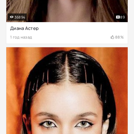
36894
89
Диана Астер
1 год назад
88%