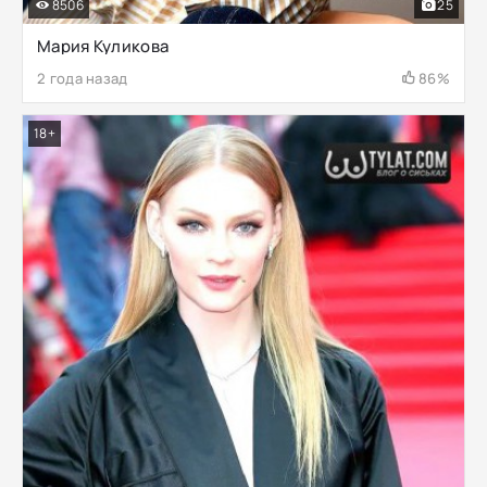
8506
25
Мария Куликова
2 года назад
86%
18+