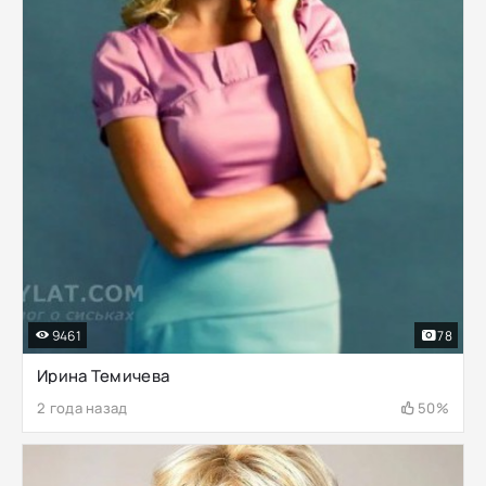
9461
78
Ирина Темичева
2 года назад
50%