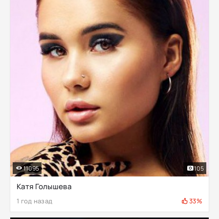
11095
105
Катя Голышева
1 год назад
33%