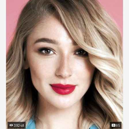
39248
85