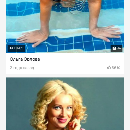
11465
94
Ольга Орлова
2 года назад
56%