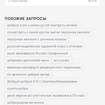
2 года назад
0%
ПОХОЖИЕ ЗАПРОСЫ
доброе утро с микки рутуб смотреть онлайн
посмотреть с какой крутки выпал персонаж зенлесс
персонаж женский с длинным языком
русский медвежонок задания 8 класс с отетами
мцко демоверсии 8 класс профильный
добровоз дальнобой женя
юту класс
вампиры маскарад 5 редакция лист персонажа
по армянски добрый вечер
Добрый добрый C/C с Сергеем Балакиревым
группа добро
демо версия вступительных экзаменов в 10 класс
доброродова ангелина