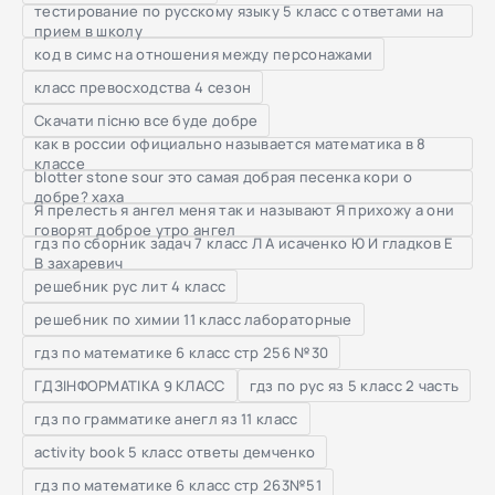
тестирование по русскому языку 5 класс с ответами на
прием в школу
код в симс на отношения между персонажами
класс превосходства 4 сезон
Скачати пісню все буде добре
как в россии официально называется математика в 8
классе
blotter stone sour это самая добрая песенка кори о
добре? хаха
Я прелесть я ангел меня так и называют Я прихожу а они
говорят доброе утро ангел
гдз по сборник задач 7 класс Л А исаченко Ю И гладков Е
В захаревич
решебник рус лит 4 класс
решебник по химии 11 класс лабораторные
гдз по математике 6 класс стр 256 №30
ГДЗІНФОРМАТІКА 9 КЛАСС
гдз по рус яз 5 класс 2 часть
гдз по грамматике анегл яз 11 класс
activity book 5 класс ответы демченко
гдз по математике 6 класс стр 263№51