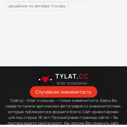
решебник по алгебре 11 класс
TYLAT.
CC
БЛОГ О СИСЬКАХ
Случайная знаменитость
Tylat.cc – блог о сиськах — голые знаменитости. Здесь Вы
найдете тысячи эротических фотографий со знаменитостями,
которые публикуются в формате блога. Сайт ориентирован
для лиц старше 18 лет! Просматривая страницы сайта — Вы
подтверждаете свой возраст. Мы просим Вас покинуть сайт,