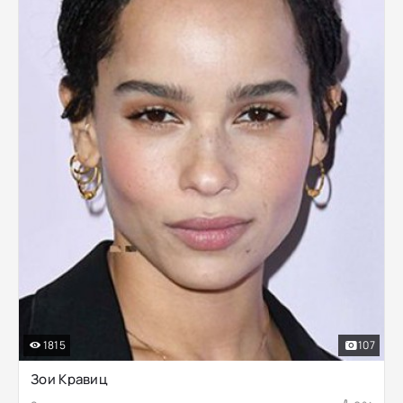
1815
107
Зои Кравиц