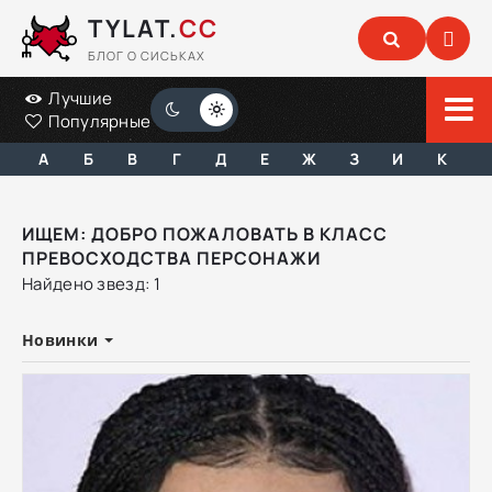
TYLAT.
CC
БЛОГ О СИСЬКАХ
Лучшие
Популярные
А
Б
В
Г
Д
Е
Ж
З
И
К
ИЩЕМ: ДОБРО ПОЖАЛОВАТЬ В КЛАСС
ПРЕВОСХОДСТВА ПЕРСОНАЖИ
Найдено звезд: 1
Новинки