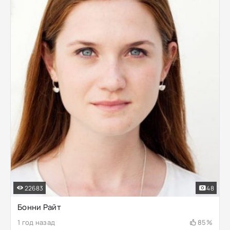
22683
48
Бонни Райт
1 год назад
85%