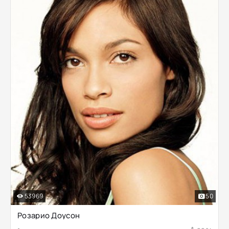
53969
50
Розарио Доусон