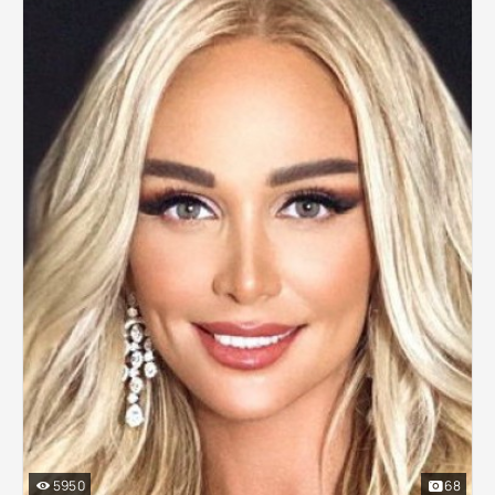
5950
68