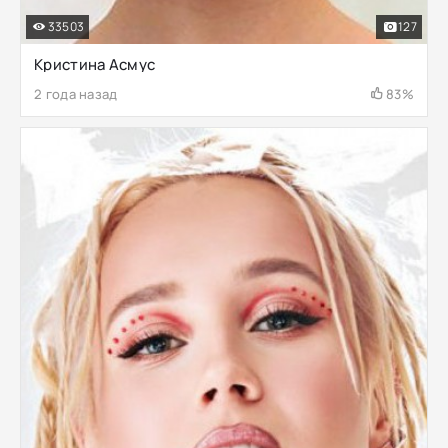
33503
127
Кристина Асмус
2 года назад
83%