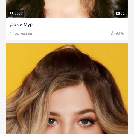
8557
62
Деми Мур
1 год назад
93%