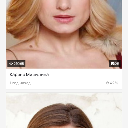
29065
25
Карина Мишулина
1 год назад
42%