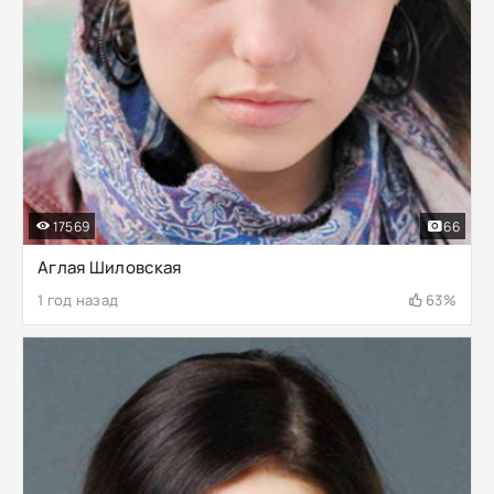
17569
66
Аглая Шиловская
1 год назад
63%