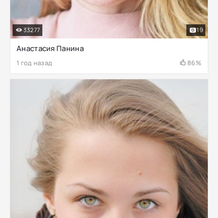
33277
19
Анастасия Панина
1 год назад
86%