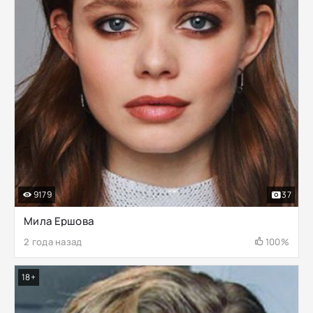
9179
37
Мила Ершова
2 года назад
100%
18+