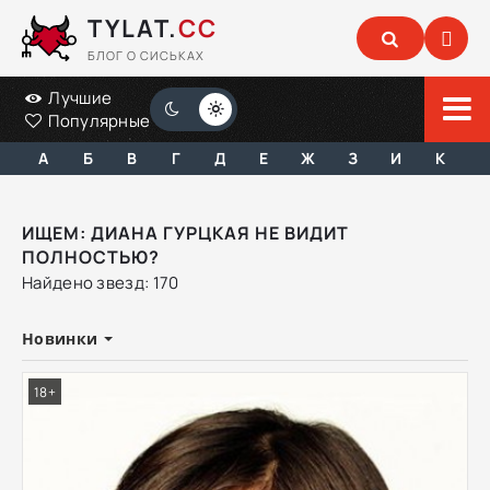
TYLAT.
CC
БЛОГ О СИСЬКАХ
Лучшие
Популярные
А
Б
В
Г
Д
Е
Ж
З
И
К
ИЩЕМ: ДИАНА ГУРЦКАЯ НЕ ВИДИТ
ПОЛНОСТЬЮ?
Найдено звезд: 170
Новинки
18+