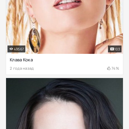
49567
103
Клава Кока
2 года назад
74%