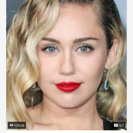
10946
147