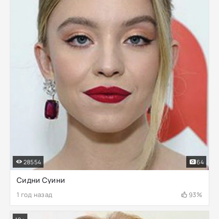
28554
64
Сидни Суини
1 год назад
93%