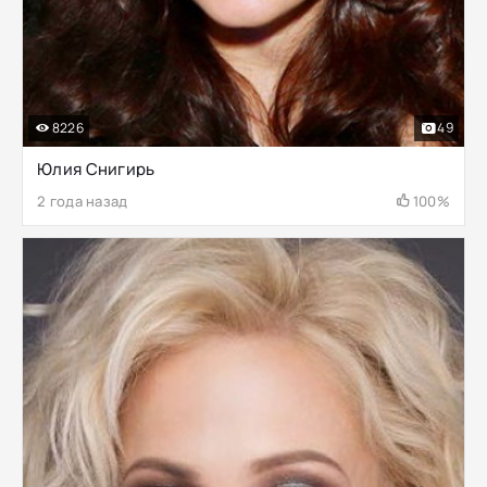
8226
49
Юлия Снигирь
2 года назад
100%