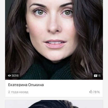
9098
16
Екатерина Олькина
2 года назад
78%