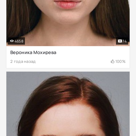
4658
74
Вероника Мохирева
2 года назад
100%