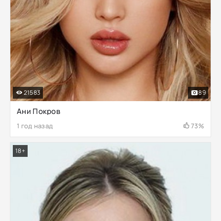
21583
89
Ани Покров
1 год назад
73%
18+