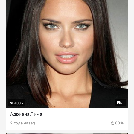
4003
77
Адриана Лима
2 года назад
80%