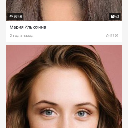
9346
43
Мария Ильюхина
2 года назад
57%