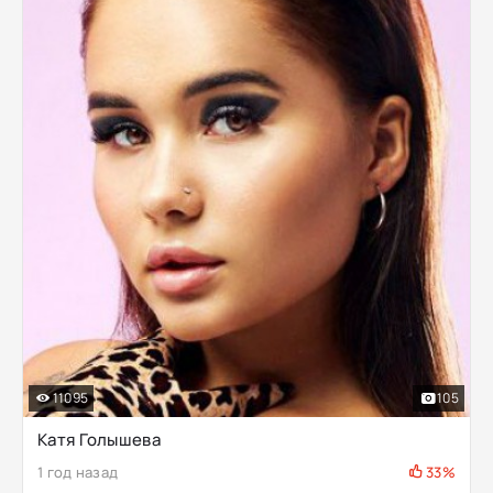
11095
105
Катя Голышева
1 год назад
33%