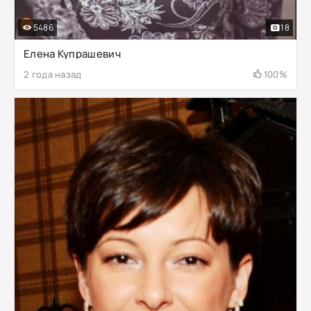
5486
18
Елена Купрашевич
2 года назад
100%