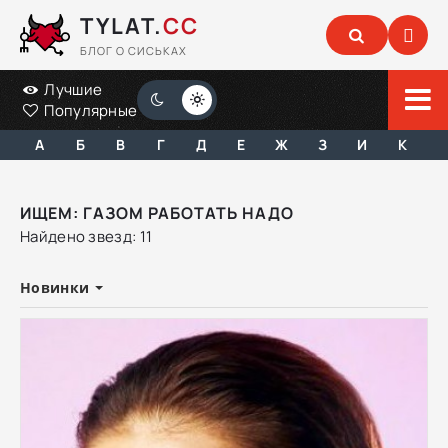
TYLAT.
CC
БЛОГ О СИСЬКАХ
Лучшие
Популярные
А
Б
В
Г
Д
Е
Ж
З
И
К
ИЩЕМ: ГАЗОМ РАБОТАТЬ НАДО
Найдено звезд: 11
Новинки