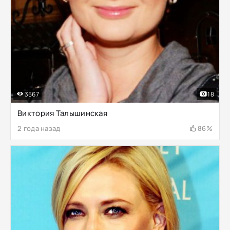
3567
18
Виктория Талышинская
2 года назад
86%