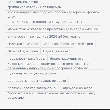
хорошем качестве
группа крематорий нет надежды
кто командует шоу родском роскомнадзором цифровой
цирк
ооо облачные технологии кому принадлежит
мария стишко квартира пролетая над гнездом кукушки
анимированные надпись 2026 gif бесплатно
Надежда Ермакова
мария захарова надела брюки
Лариса Надыктова
Надежда мейхер
надежности какой род
борис надеждин это
Какое минимальное количество вспомогательных
переменных надо хранить в программе чтобы по
луна над околицей видеофон
двенадцать писем из дальногорска
братусь надежда валерьевна
Надежда Жарычева
"московское мышление" можно ли работать высшему
сословию