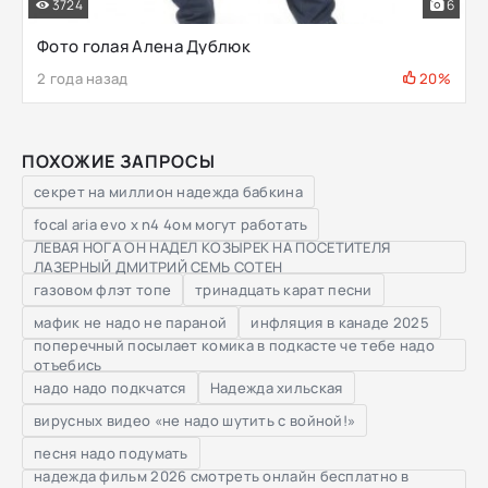
3724
6
Фото голая Алена Дублюк
2 года назад
20%
ПОХОЖИЕ ЗАПРОСЫ
секрет на миллион надежда бабкина
focal aria evo x n4 4ом могут работать
ЛЕВАЯ НОГА ОН НАДЕЛ КОЗЫРЕК НА ПОСЕТИТЕЛЯ
ЛАЗЕРНЫЙ ДМИТРИЙ СЕМЬ СОТЕН
газовом флэт топе
тринадцать карат песни
мафик не надо не параной
инфляция в канаде 2025
поперечный посылает комика в подкасте че тебе надо
отъебись
надо надо подкчатся
Надежда хильская
вирусных видео «не надо шутить с войной!»
песня надо подумать
надежда фильм 2026 смотреть онлайн бесплатно в