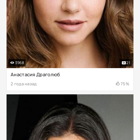
3968
21
Анастасия Драголюб
2 года назад
75%