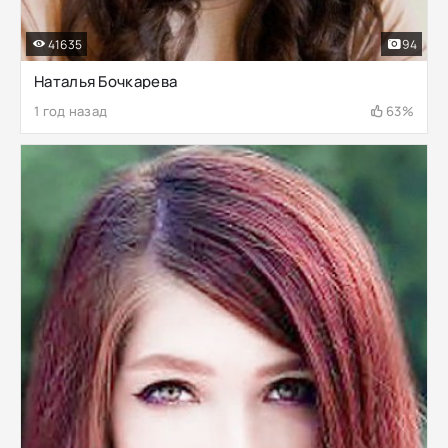
41635
94
Наталья Бочкарева
1 год назад
63%