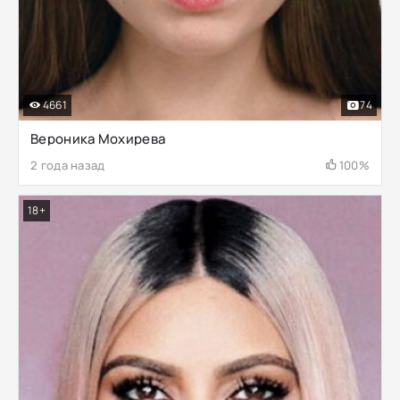
4661
74
Вероника Мохирева
2 года назад
100%
18+