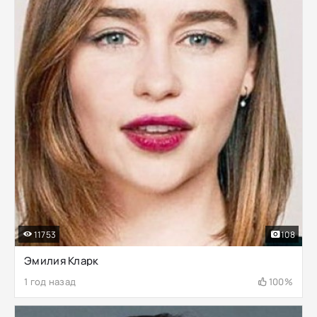
11753
108
Эмилия Кларк
1 год назад
100%