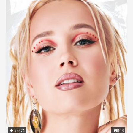
49574
103