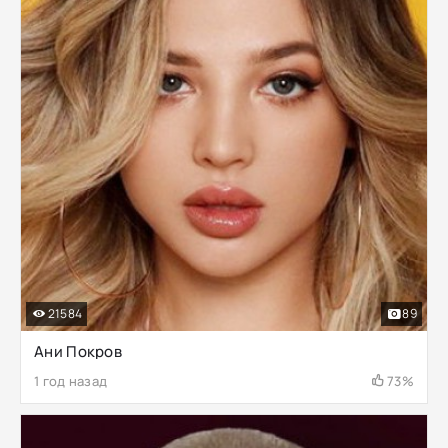
21584
89
Ани Покров
1 год назад
73%