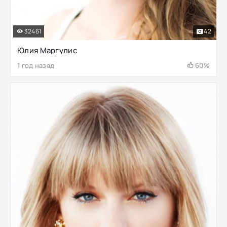
32461
42
Юлия Маргулис
1 год назад
60%