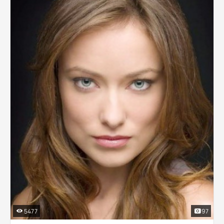
5477
97