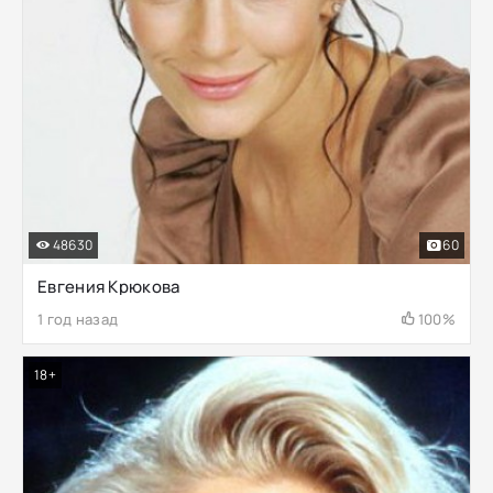
48630
60
Евгения Крюкова
1 год назад
100%
18+