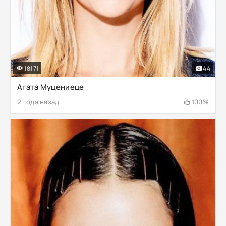
18171
44
Агата Муцениеце
2 года назад
100%