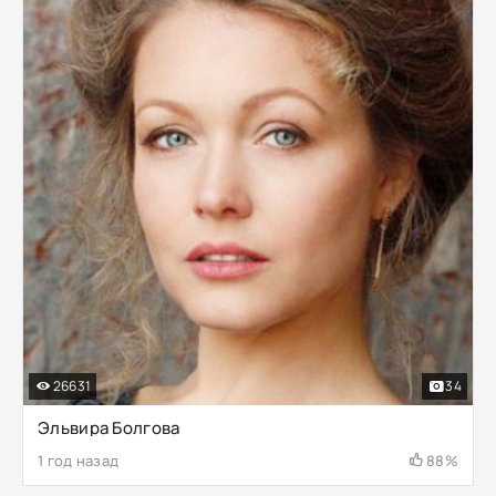
26631
34
Эльвира Болгова
1 год назад
88%