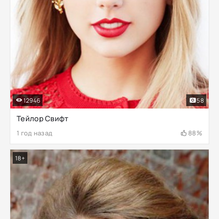
12946
58
Тейлор Свифт
1 год назад
88%
18+