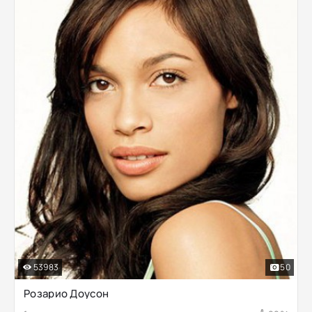
53983
50
Розарио Доусон