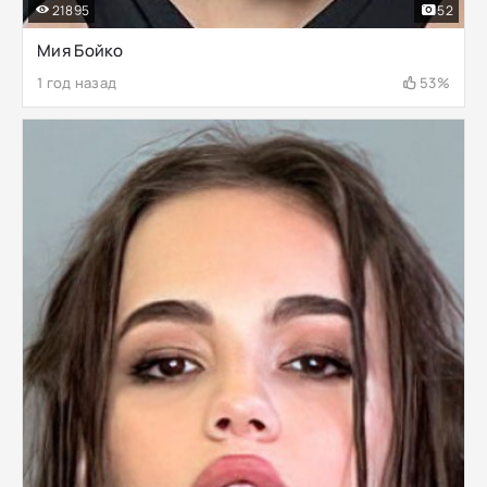
21895
52
Мия Бойко
1 год назад
53%