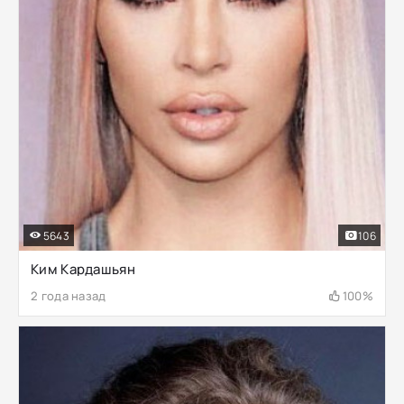
5643
106
Ким Кардашьян
2 года назад
100%