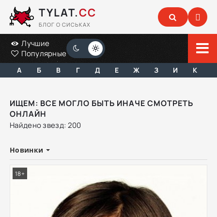
TYLAT.
CC
БЛОГ О СИСЬКАХ
Лучшие
Популярные
А
Б
В
Г
Д
Е
Ж
З
И
К
ИЩЕМ: ВСЕ МОГЛО БЫТЬ ИНАЧЕ СМОТРЕТЬ
ОНЛАЙН
Найдено звезд: 200
Новинки
18+