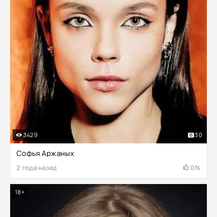
3429
30
Софья Аржаных
2 года назад
0%
18+