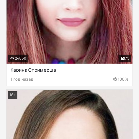
24830
75
Карина Стримерша
1 год назад
100%
18+