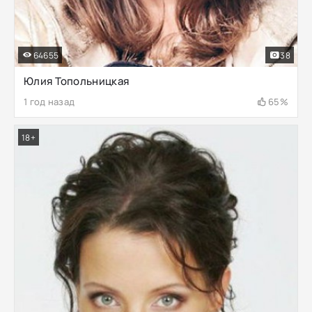
64655
38
Юлия Топольницкая
1 год назад
65%
18+