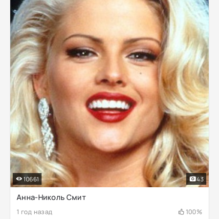
10661
43
Анна-Николь Смит
1 год назад
100%