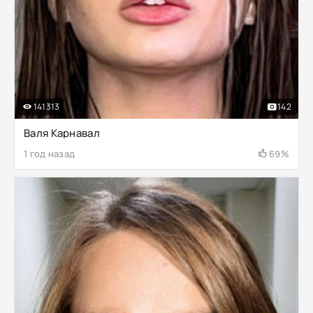
141313
142
Валя Карнавал
1 год назад
69%