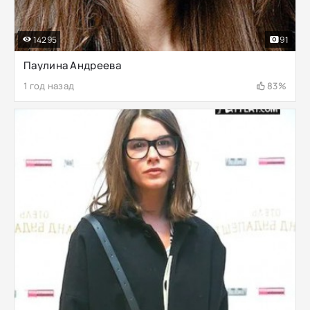
14295
91
Паулина Андреева
1 год назад
83%