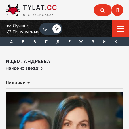
TYLAT.
CC
БЛОГ О СИСЬКАХ
Лучшие
Популярные
А
Б
В
Г
Д
Е
Ж
З
И
К
ИЩЕМ: АНДРЕЕВА
Найдено звезд: 3
Новинки