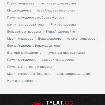
Ксенич Андреева
паулина андреева слив
Маша андреева
Иева Андреевайте голая
Паулина Андреева любовь аксенова
паулина андреева голая
Янина андреева
Елизавета андреевна
Иева Андреевайте
Мария Андреева
Вера андреева
Наталья Андреева
Елена Андреевна Николаева голая
Екатерина Андреевна
паулина андреева голая
Паулина Андреева
екатерина андреева
Паулина Олеговна Андреева
Мария Андреевна Петрашко
маша андреева голая
Ирина андреева
TYLAT.
CC