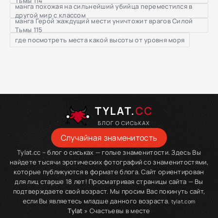
Тьмы 114
манга похожая на сильнейший убийца переместился в
другой мир с классом
манга Герой жаждущий мести уничтожит врагов Силой
Тьмы 115
где посмотреть места какой высоты от уровня моря
TYLAT.
CC
БЛОГ О СИСЬКАХ
Случайная знаменитость
Tylat.cc – блог о сиськах — голые знаменитости. Здесь Вы
найдете тысячи эротических фотографий со знаменитостями,
которые публикуются в формате блога. Сайт ориентирован
для лиц старше 18 лет! Просматривая страницы сайта — Вы
подтверждаете свой возраст. Мы просим Вас покинуть сайт,
если Вы являетесь младше данного возраста.
tylat.com
Tylat
» Счастьевы в месте