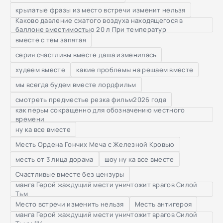
крылатые фразы из место встречи изменит нельзя
Каково давление сжатого воздуха находящегося в
баллоне вместимостью 20 л При температур
вместе с тем запятая
серия счастливы вместе даша изменилась
худеем вместе
какие проблемы на решаем вместе
мы всегда будем вместе лордфильм
смотреть предместье резка фильм2026 года
как перьм сокращенно для обозначению местного
времени
ну ка все вместе
Месть Ордена Гончих Меча с Железной Кровью
месть от 3 лица дорама
шоу ну ка все вместе
Счастливые вместе без цензуры
манга Герой жаждущий мести уничтожит врагов Силой
Тьм
Место встречи изменить нельзя
Месть антигероя
манга Герой жаждущий мести уничтожит врагов Силой