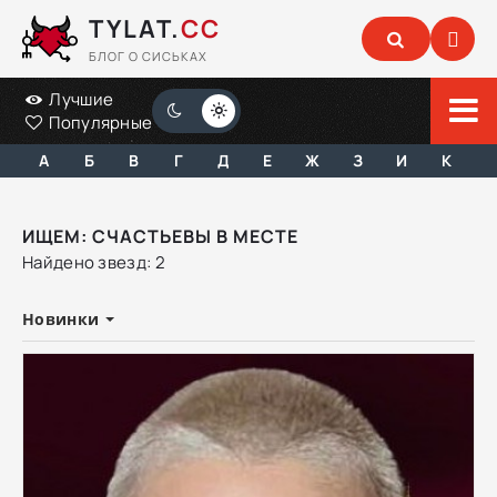
TYLAT.
CC
БЛОГ О СИСЬКАХ
Лучшие
Популярные
А
Б
В
Г
Д
Е
Ж
З
И
К
ИЩЕМ: СЧАСТЬЕВЫ В МЕСТЕ
Найдено звезд: 2
Новинки