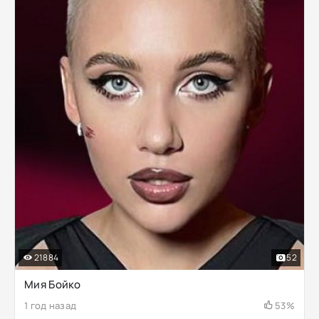
21884
52
Мия Бойко
1 год назад
53%