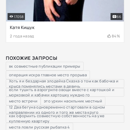
17058
66
Катя Кищук
2 года назад
84%
ПОХОЖИЕ ЗАПРОСЫ
вк совместные публикации примеры
операция искра главное место прорыва
Хоть я и бездарная злодейка Сказка о том как бабочка и
крыса поменялись местами в девичь
если тушить в аэрогриле овощи вместе с картошкой и
морковкой и кабачки картошку нуждно го
место встречи
это уркин насильник местный
12 Два бегуна одновременно стартовали в одном
направлении из одного и того же места круго
как оформить совместную собственность на уже
купленную квартиру
места ловли русская рыбалка 4