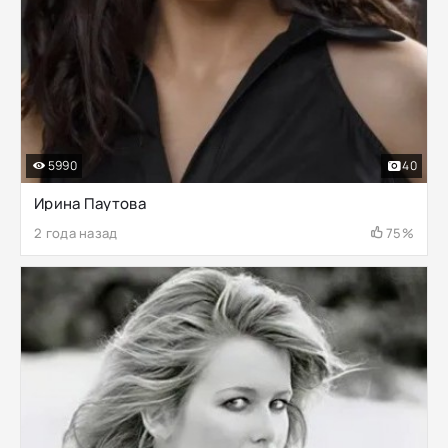
5990
40
Ирина Паутова
2 года назад
75%