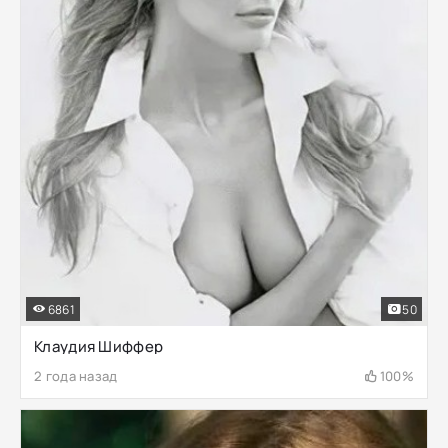
6861
50
Клаудия Шиффер
2 года назад
100%