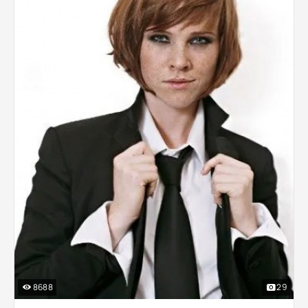
8688
29