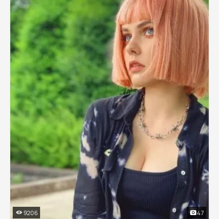
9206
47