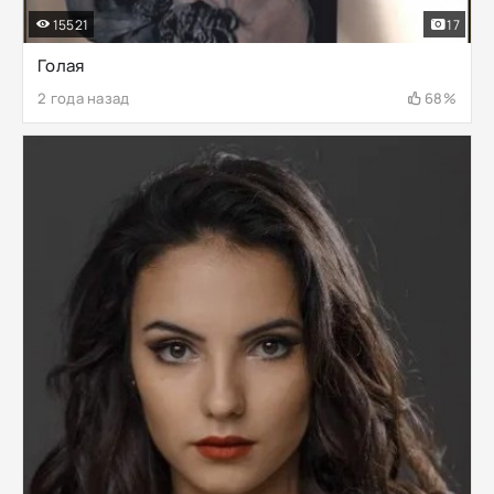
15521
17
Голая
2 года назад
68%