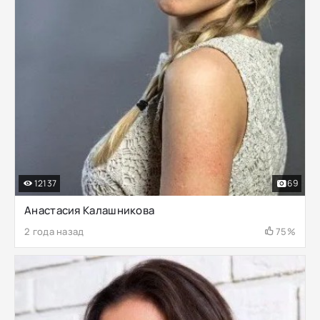
12137
69
Анастасия Калашникова
2 года назад
75%