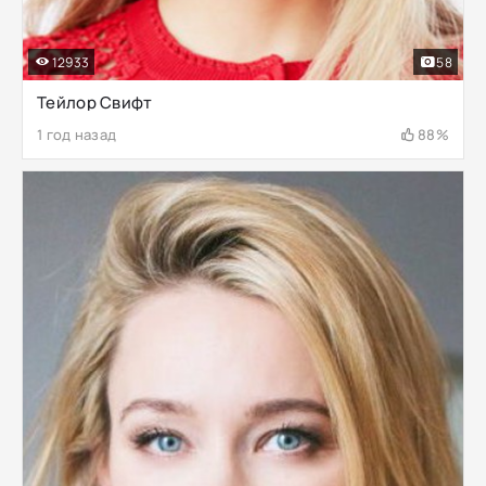
12933
58
Тейлор Свифт
1 год назад
88%