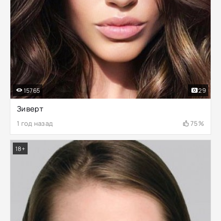
15765
29
Зиверт
1 год назад
75%
18+