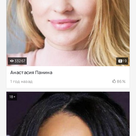
33267
19
Анастасия Панина
1 год назад
86%
18+