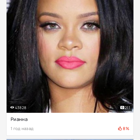
43828
211
Рианна
1 год назад
8%