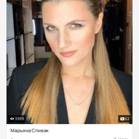
3999
62
Марьяна Спивак