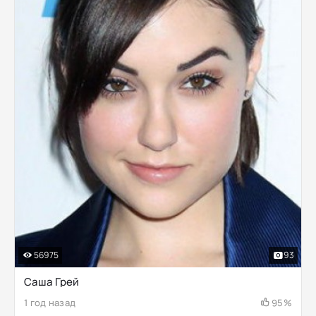
56975
93
Саша Грей
1 год назад
95%