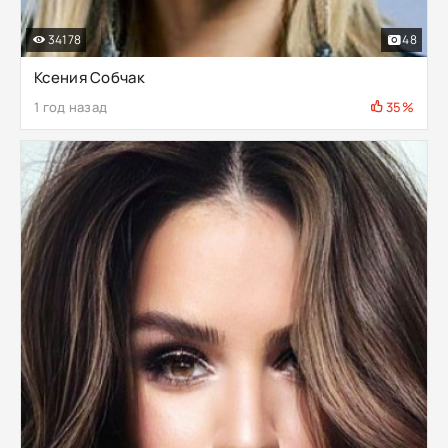
34178
48
Ксения Собчак
1 год назад
35%