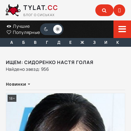
TYLAT.
CC
БЛОГ О СИСЬКАХ
Лучшие
Популярные
А
Б
В
Г
Д
Е
Ж
З
И
К
ИЩЕМ: СИДОРЕНКО НАСТЯ ГОЛАЯ
Найдено звезд: 956
Новинки
18+