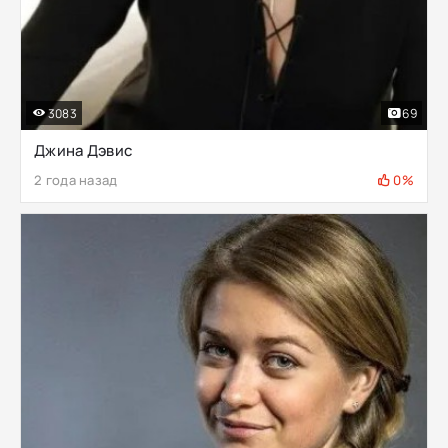
3083
69
Джина Дэвис
2 года назад
0%