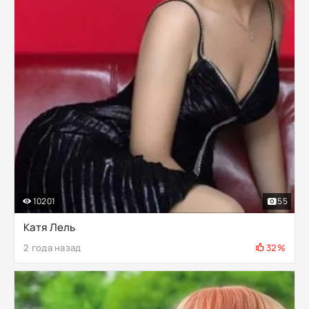
10201
55
Катя Лель
2 года назад
32%