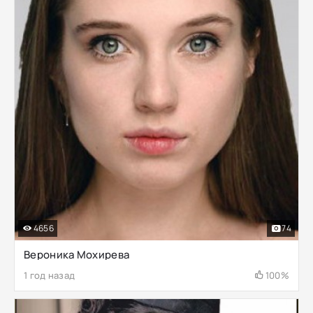
4656
74
Вероника Мохирева
1 год назад
100%