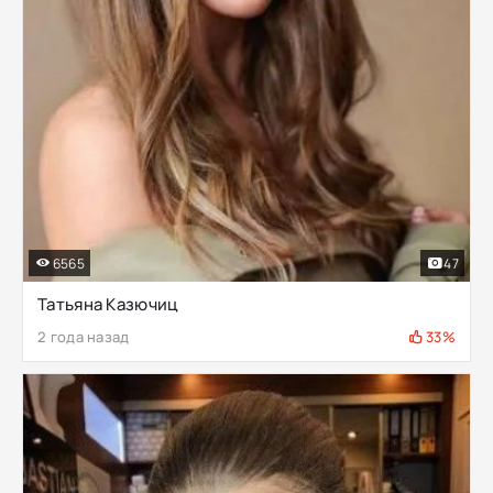
6565
47
Татьяна Казючиц
2 года назад
33%