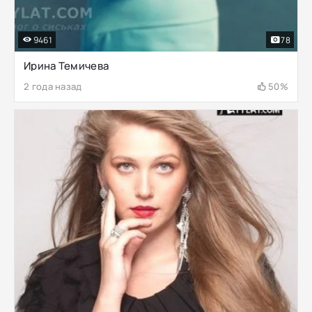
9461
78
Ирина Темичева
2 года назад
50%