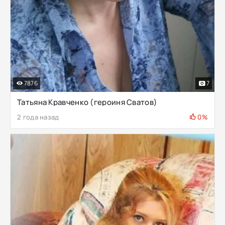
7876
7
Татьяна Кравченко (героиня Сватов)
2 года назад
0%