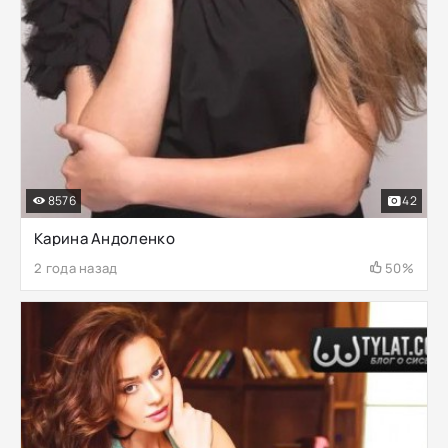
8576
42
Карина Андоленко
2 года назад
50%