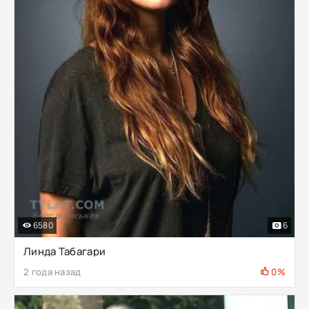
6580
6
Линда Табагари
2 года назад
0%