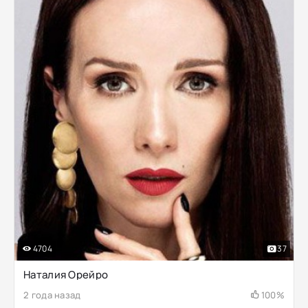
4704
37
Наталия Орейро
2 года назад
100%