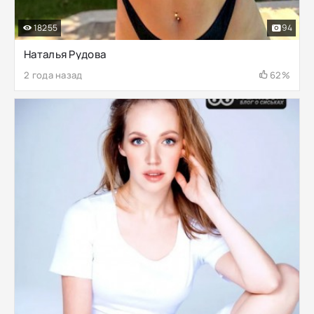
18255
94
Наталья Рудова
2 года назад
62%