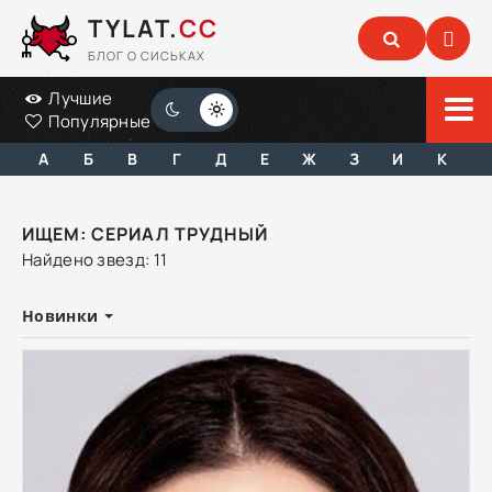
TYLAT.
CC
БЛОГ О СИСЬКАХ
Лучшие
Популярные
А
Б
В
Г
Д
Е
Ж
З
И
К
ИЩЕМ: СЕРИАЛ ТРУДНЫЙ
Найдено звезд: 11
Новинки