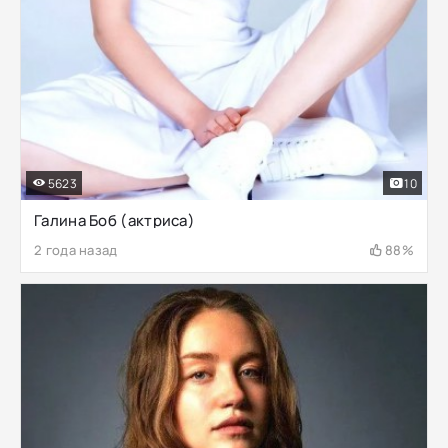
5623
10
Галина Боб (актриса)
2 года назад
88%