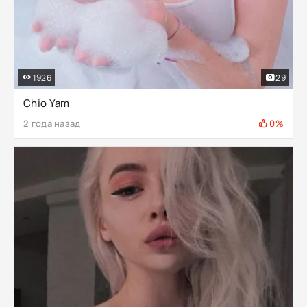
1926
29
Chio Yam
2 года назад
0%