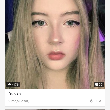
4476
22
Гаечка
2 года назад
100%