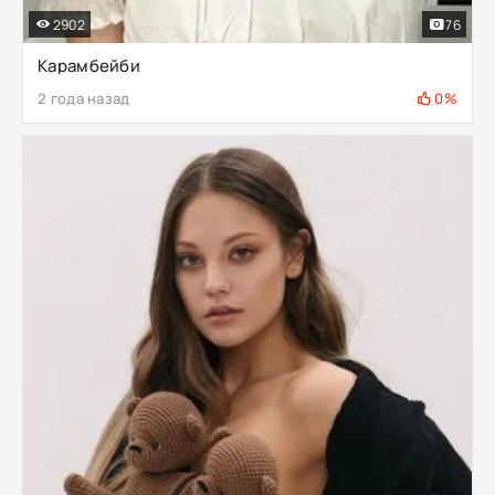
2902
76
Карамбейби
2 года назад
0%