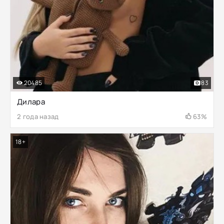
20485
83
Дилара
2 года назад
63%
18+