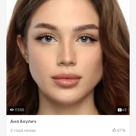
11365
45
Аня Акулич
2 года назад
67%