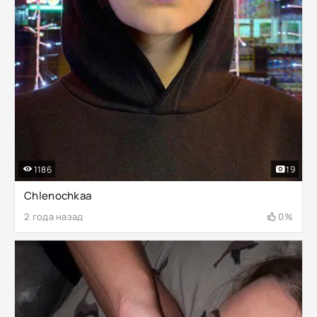
1186
19
Chlenochkaa
2 года назад
0%