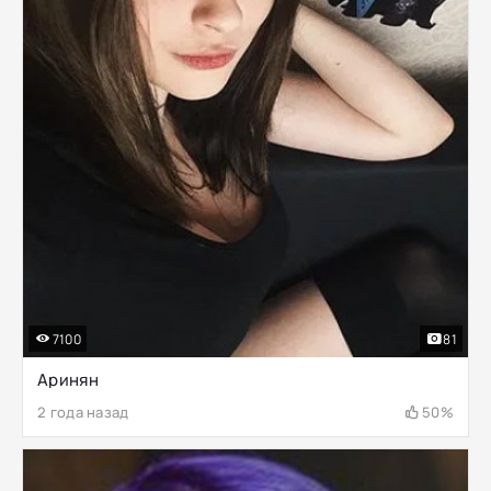
7100
81
Аринян
2 года назад
50%