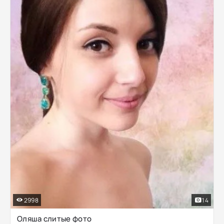
2998
14
Оляша слитые фото