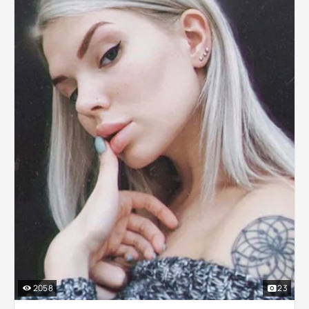
2058
23