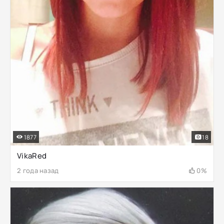
1877
18
VikaRed
2 года назад
0%