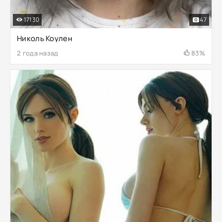
17130
47
Николь Коулен
2 года назад
83%