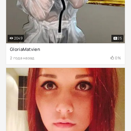
2049
25
GloriaMatvien
2 года назад
0%