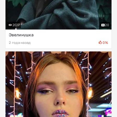
2077
20
Эвелинушка
2 года назад
0%