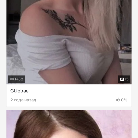
1482
15
Gtfobae
2 года назад
0%