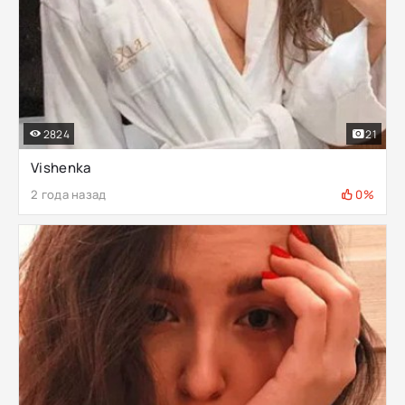
2824
21
Vishenka
2 года назад
0%