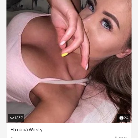
1837
24
Наташа Westy