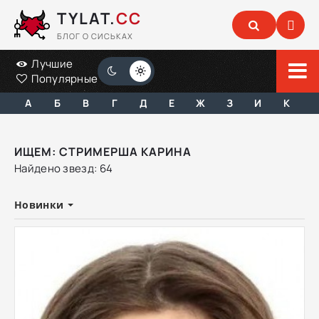
TYLAT.
CC
БЛОГ О СИСЬКАХ
Лучшие
Популярные
А
Б
В
Г
Д
Е
Ж
З
И
К
ИЩЕМ: СТРИМЕРША КАРИНА
Найдено звезд: 64
Новинки