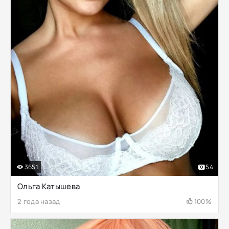
3651
54
Ольга Катышева
2 года назад
100%