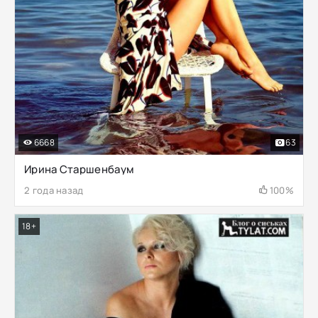
6668
63
Ирина Старшенбаум
2 года назад
100%
18+