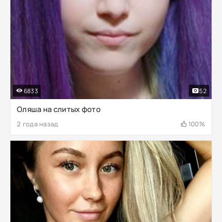
6833
52
Оляша на слитых фото
2 года назад
100%