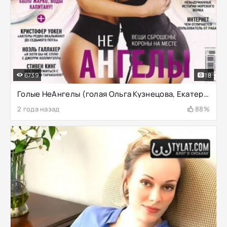
6739
18
Голые НеАнгелы (голая Ольга Кузнецова, Екатерина Смеюха)
2 года назад
88%