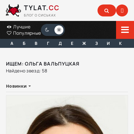
TYLAT.
CC
БЛОГ О СИСЬКАХ
Лучшие
Популярные
А
Б
В
Г
Д
Е
Ж
З
И
К
ИЩЕМ: ОЛЬГА ВАЛЬПУЦКАЯ
Найдено звезд: 58
Новинки