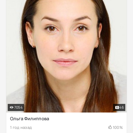
7054
46
Ольга Филиппова
1 год назад
100%