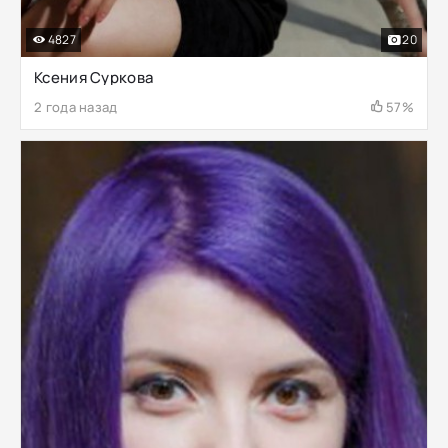
4827
20
Ксения Суркова
2 года назад
57%