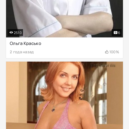
2510
6
Ольга Красько
2 года назад
100%