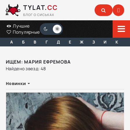
TYLAT.
CC
БЛОГ О СИСЬКАХ
Лучшие
Популярные
А
Б
В
Г
Д
Е
Ж
З
И
К
ИЩЕМ: МАРИЯ ЕФРЕМОВА
Найдено звезд: 48
Новинки