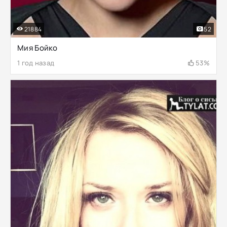
21884
52
Мия Бойко
1 год назад
53%