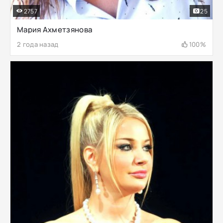
2757
25
Мария Ахметзянова
2 года назад
100%