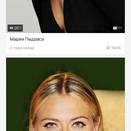
2811
111
Мария Педраса
2 года назад
100%