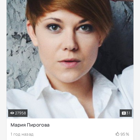
27958
31
Мария Пирогова
1 год назад
95%