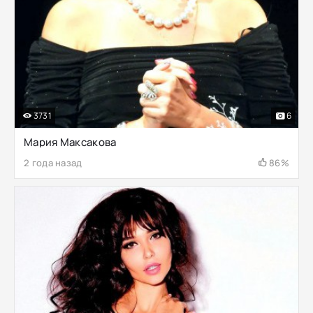
3731
6
Мария Максакова
2 года назад
86%