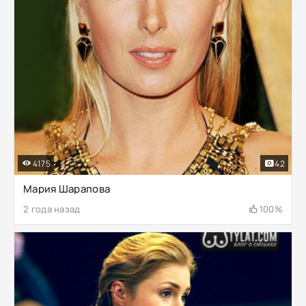
4175
42
Мария Шарапова
2 года назад
100%