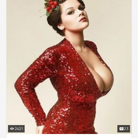
2421
23