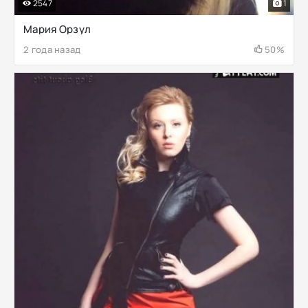
2547
1
Мария Орзул
2 года назад
50%