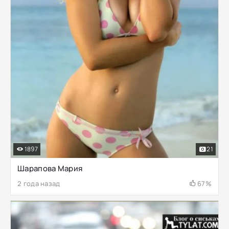
1897
21
Шарапова Мария
2 года назад
67%