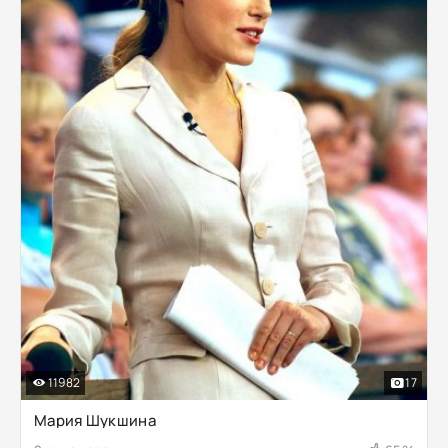
11982
17
Мария Шукшина