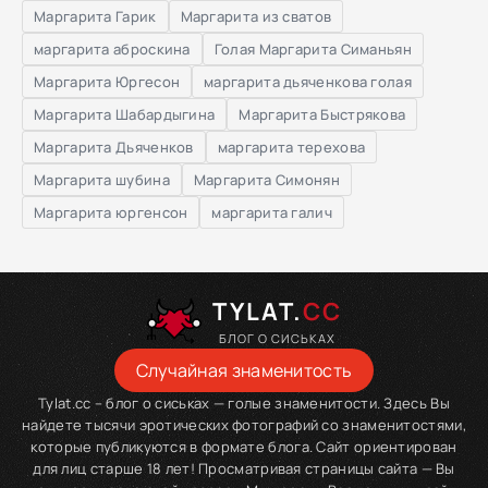
Маргарита Гарик
Маргарита из сватов
маргарита аброскина
Голая Маргарита Симаньян
Маргарита Юргесон
маргарита дьяченкова голая
Маргарита Шабардыгина
Маргарита Быстрякова
Маргарита Дьяченков
маргарита терехова
Маргарита шубина
Маргарита Симонян
Маргарита юргенсон
маргарита галич
TYLAT.
CC
БЛОГ О СИСЬКАХ
Случайная знаменитость
Tylat.cc – блог о сиськах — голые знаменитости. Здесь Вы
найдете тысячи эротических фотографий со знаменитостями,
которые публикуются в формате блога. Сайт ориентирован
для лиц старше 18 лет! Просматривая страницы сайта — Вы