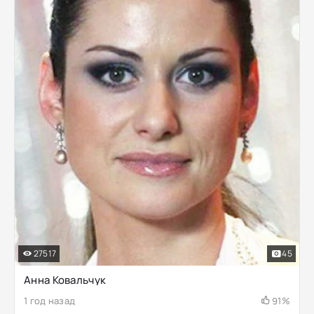
27517
45
Анна Ковальчук
1 год назад
91%