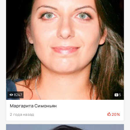
8247
5
Маргарита Симоньян
2 года назад
20%