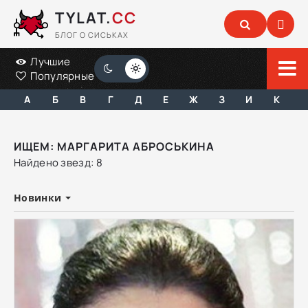
TYLAT.
CC
БЛОГ О СИСЬКАХ
Лучшие
Популярные
А
Б
В
Г
Д
Е
Ж
З
И
К
ИЩЕМ: МАРГАРИТА АБРОСЬКИНА
Найдено звезд: 8
Новинки