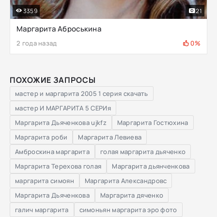
3359
21
Маргарита Аброськина
2 года назад
0%
ПОХОЖИЕ ЗАПРОСЫ
мастер и маргарита 2005 1 серия скачать
мастер И МАРГАРИТА 5 СЕРИя
Маргарита Дьяченкова ujkfz
Маргарита Гостюхина
Маргарита роби
Маргарита Левиева
Амброскина маргарита
голая маргарита дьяченко
Маргарита Терехова голая
Маргарита дьянченкова
маргарита симоян
Маргарита Александровс
Маргарита Дьяченкова
Маргарита дяченко
галич маргарита
симоньян маргарита эро фото