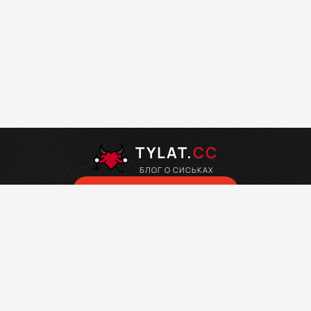
TYLAT.
CC
БЛОГ О СИСЬКАХ
Случайная знаменитость
Tylat.cc – блог о сиськах — голые знаменитости. Здесь Вы
найдете тысячи эротических фотографий со знаменитостями,
которые публикуются в формате блога. Сайт ориентирован
для лиц старше 18 лет! Просматривая страницы сайта — Вы
подтверждаете свой возраст. Мы просим Вас покинуть сайт,
если Вы являетесь младше данного возраста.
tylat.com
Tylat
» Мадлен Зима