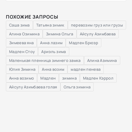
ПОХОЖИЕ ЗАПРОСЫ
Саша зима
Татьяна зимик
перевозим груз или грузы
Алина Озимина
Зимина Ольга
Айсулу Азимбаева
Зимеева яна
Анна лазим
Мадлен Брюэр
Мадлен Стоу
Ариэль зима
Маленькая пленница зимнего замка
Алина Азимина
Юлия Зимина
Анна возим
мадлен пенева
Анна возимо
Мадлен
зимина
Мадлен Кэррол
Айсулу Азимбаева голая
Ольга зимина