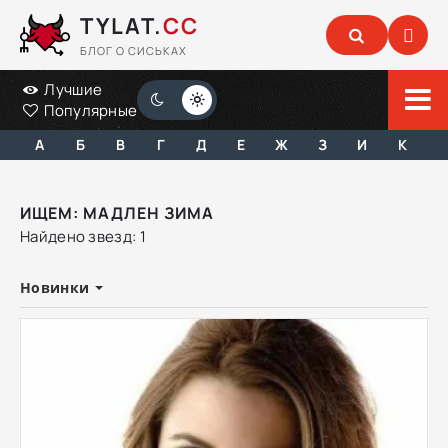
TYLAT.
CC
БЛОГ О СИСЬКАХ
Лучшие
Популярные
А
Б
В
Г
Д
Е
Ж
З
И
К
ИЩЕМ: МАДЛЕН ЗИМА
Найдено звезд: 1
Новинки