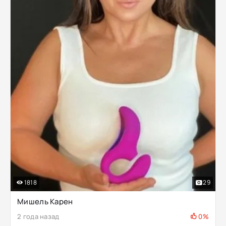
1818
29
Мишель Карен
2 года назад
0%