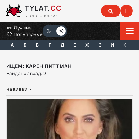
TYLAT.
CC
БЛОГ О СИСЬКАХ
Лучшие
Популярные
А
Б
В
Г
Д
Е
Ж
З
И
К
ИЩЕМ: КАРЕН ПИТТМАН
Найдено звезд: 2
Новинки