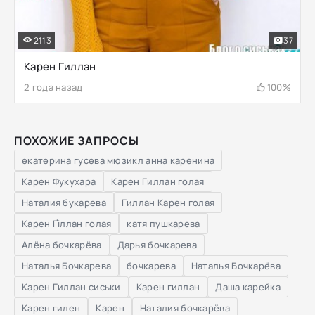
2113
37
Карен Гиллан
2 года назад
100%
ПОХОЖИЕ ЗАПРОСЫ
екатерина гусева мюзикл анна каренина
Карен Фукухара
Карен Гиллан голая
Наталия букарева
Гиллан Карен голая
Карен Ґіллан голая
катя пушкарева
Алёна бочкарёва
Дарья бочкарева
Наталья Бочкарева
бочкарева
Наталья Бочкарёва
Карен Гиллан сиськи
Карен гиллан
Даша карейка
Карен гилен
Карен
Наталия бочкарёва