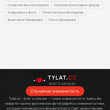
голая наталья бочкарева
порноактриса карен фишер
Укареденно фото
Голая Наталья Бочкарёва
Анастасия Макаревич
Ольга Дюкарева
TYLAT.
CC
БЛОГ О СИСЬКАХ
Случайная знаменитость
Tylat.cc – блог о сиськах — голые знаменитости. Здесь Вы
найдете тысячи эротических фотографий со знаменитостями,
которые публикуются в формате блога. Сайт ориентирован