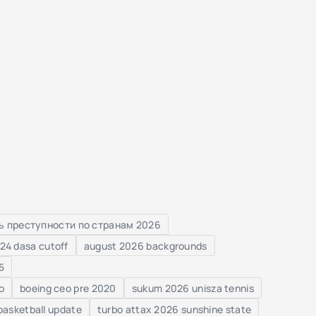
ь преступности по странам 2026
24 dasa cutoff
august 2026 backgrounds
5
o
boeing ceo pre 2020
sukum 2026 unisza tennis
asketball update
turbo attax 2026 sunshine state