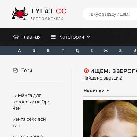
TYLAT.
CC
БЛОГ О СИСЬКАХ
Главная
Категории
А
Б
В
Г
Д
Е
Ж
З
И
Теги
ИЩЕМ: ЗВЕРОП
Найдено звезд: 2
Новинки
→ Манга для
взрослых на Эро
Чан
манга секс яой
тян
хентай манга