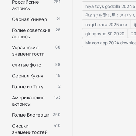
Российские
251
hiya toys godzilla 2024 
актрисы
俺だけを愛し尽くさせていた妻
Сериал Универ
21
nagi hikaru 2026 xxx
Голые советские
28
glengoyne 30 2020
20
актрисы
Maxon app 2024 downloa
Украинские
68
знаменитости
слитые фото
88
Сериал Кухня
15
Голые из Тату
2
Американские
163
актрисы
Голые Блогерши
360
Сиськи
410
знаменитостей