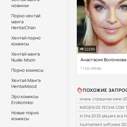
новинки
Порно хентай
манга
HentaiChan
Хентай порно
комиксы
22289
Хентай манга
Анастасия Волочкова
Nude-Moon
1 год назад
Порно комиксы
Хентай Манга
HentaiMood
ПОХОЖИЕ ЗАПРО
Эро комиксы
очень страшное кино 2
Erokomiksi
IMEGEN DE FECHA CON T
Новые порно
in the 2025 players era 
комиксы
tournament software 20