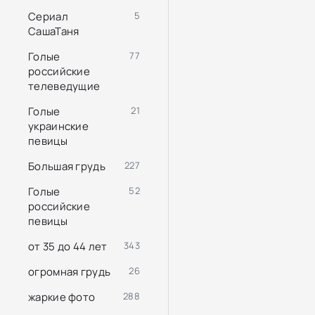
Сериал
5
СашаТаня
Голые
77
российские
телеведущие
Голые
21
украинские
певицы
Большая грудь
227
Голые
52
российские
певицы
от 35 до 44 лет
343
огромная грудь
26
жаркие фото
288