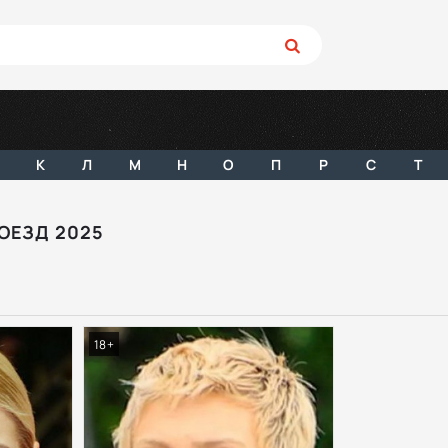
К
Л
М
Н
О
П
Р
С
Т
ОЕЗД 2025
18+