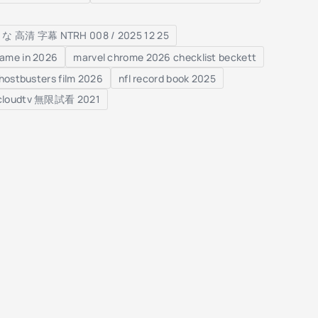
NTRH 008 / 2025 12 25
 game in 2026
marvel chrome 2026 checklist beckett
hostbusters film 2026
nfl record book 2025
cloudtv 無限試看 2021