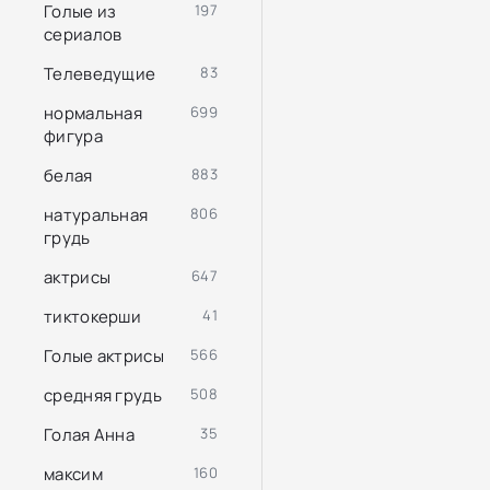
Голые из
197
сериалов
Телеведущие
83
нормальная
699
фигура
белая
883
натуральная
806
грудь
актрисы
647
тиктокерши
41
Голые актрисы
566
средняя грудь
508
Голая Анна
35
максим
160