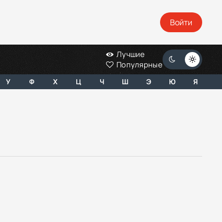
Войти
Лучшие
Популярные
У
Ф
Х
Ц
Ч
Ш
Э
Ю
Я