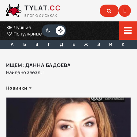
TYLAT.
CC
БЛОГ О СИСЬКАХ
Лучшие
Популярные
А
Б
В
Г
Д
Е
Ж
З
И
К
ИЩЕМ: ДАННА БАДОЕВА
Найдено звезд: 1
Новинки