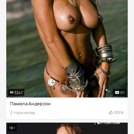
3247
131
Памела Андерсон
2 года назад
100%
18+