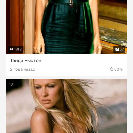
1912
57
Тэнди Ньютон
2 года назад
80%
18+