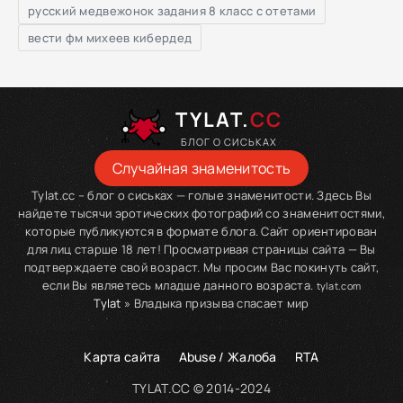
русский медвежонок задания 8 класс с отетами
вести фм михеев кибердед
TYLAT.
CC
БЛОГ О СИСЬКАХ
Случайная знаменитость
Tylat.cc – блог о сиськах — голые знаменитости. Здесь Вы
найдете тысячи эротических фотографий со знаменитостями,
которые публикуются в формате блога. Сайт ориентирован
для лиц старше 18 лет! Просматривая страницы сайта — Вы
подтверждаете свой возраст. Мы просим Вас покинуть сайт,
если Вы являетесь младше данного возраста.
tylat.com
Tylat
» Владыка призыва спасает мир
Карта сайта
Abuse / Жалоба
RTA
TYLAT.CC © 2014-2024