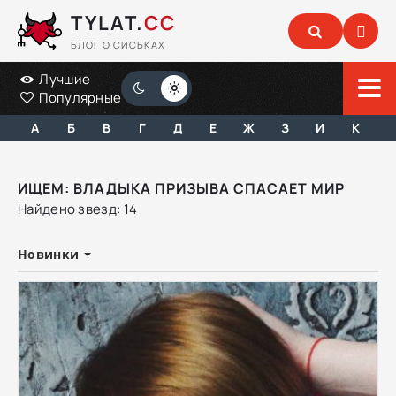
TYLAT.
CC
БЛОГ О СИСЬКАХ
Лучшие
Популярные
А
Б
В
Г
Д
Е
Ж
З
И
К
ИЩЕМ: ВЛАДЫКА ПРИЗЫВА СПАСАЕТ МИР
Найдено звезд: 14
Новинки