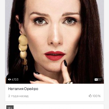
4703
37
Наталия Орейро
2 года назад
100%
18+