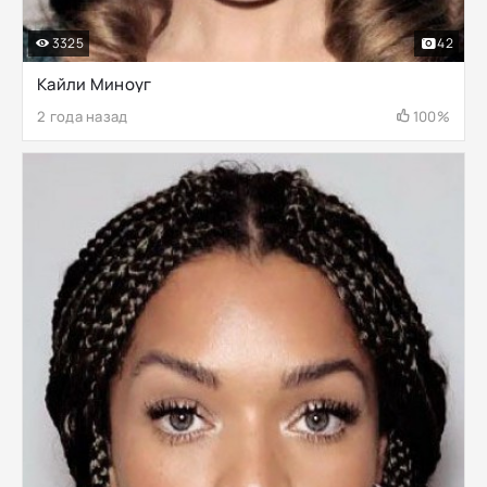
3325
42
Кайли Миноуг
2 года назад
100%