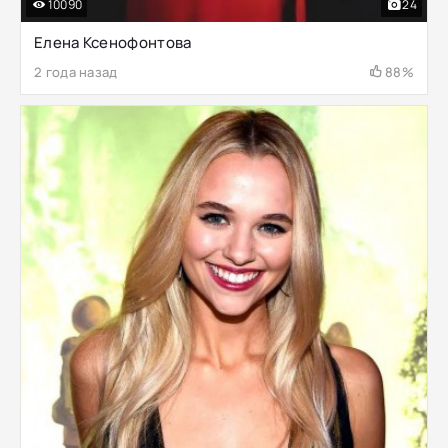
10090
24
Елена Ксенофонтова
2 года назад
88%