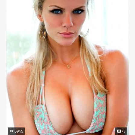
6945
78