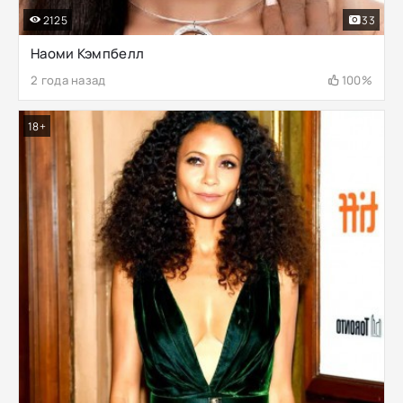
2125
33
Наоми Кэмпбелл
2 года назад
100%
18+