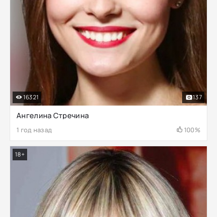
16321
137
Ангелина Стречина
1 год назад
100%
18+