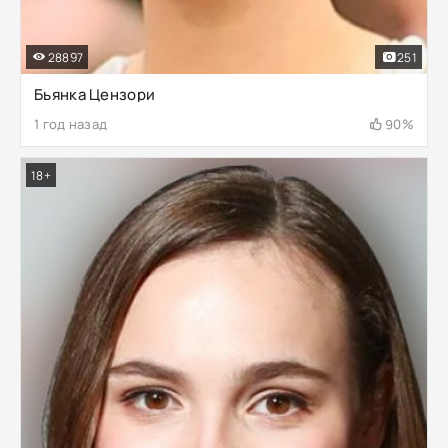
28897
251
Бьянка Цензори
1 год назад
90%
18+