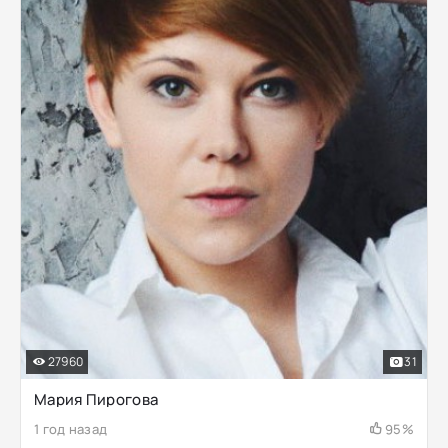
27960
31
Мария Пирогова
1 год назад
95%