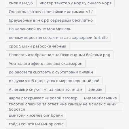
смок в мид б
мистер твистер у моря у синего моря
Однажды я стану величайшим алхимиком? /
браузерный впн с рф серверами бесплатно
На малиновой луне Моя Мишель
почему перестал соединяться с серверами fortnite
хрос 5 мини разборка чёрный
Написать изображение на fasm сырыми байтами png
Ума палата афины паллада оксимирон
до рассвета смотреть с субтитрами онлайн
от души чтоб проснутся в мир потеренный рай
А легавые снуют тут за нами по пятам
амиран
чарли раскрывает мировой заговор
милая обезьянка
георгий спасибо за ответ мне самому не в силах с ними
боротся
дмитрий киселев биг брейн
гайдн соната ми минор опус