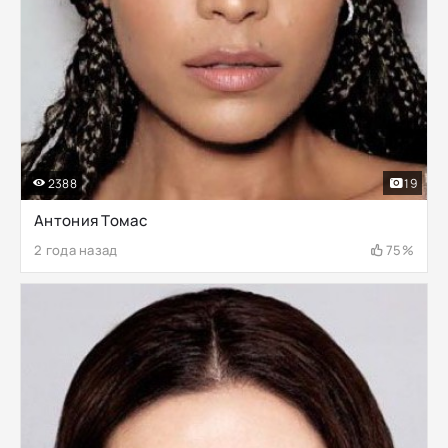
2388
19
Антония Томас
2 года назад
75%