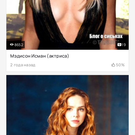
8652
19
Мэдисон Исман (актриса)
2 года назад
50%