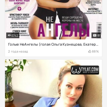
6742
18
Голые НеАнгелы (голая Ольга Кузнецова, Екатерина Смеюха)
2 года назад
88%