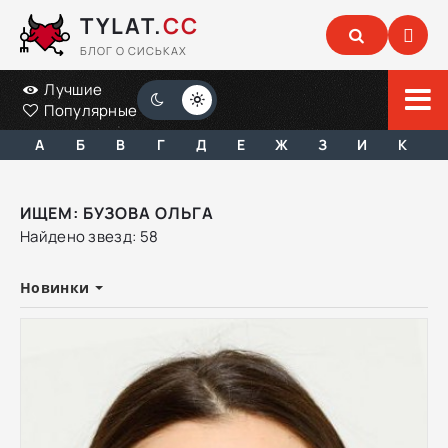
TYLAT.
CC
БЛОГ О СИСЬКАХ
Лучшие
Популярные
А
Б
В
Г
Д
Е
Ж
З
И
К
ИЩЕМ: БУЗОВА ОЛЬГА
Найдено звезд: 58
Новинки