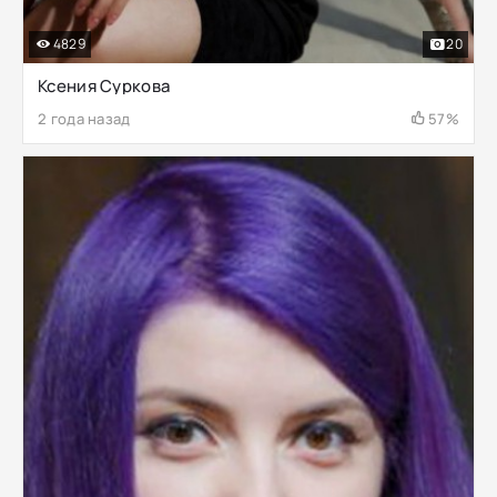
4829
20
Ксения Суркова
2 года назад
57%