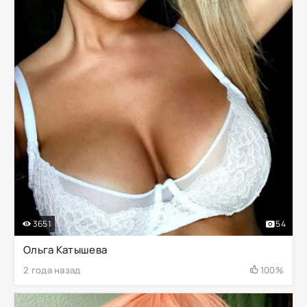
3651
54
Ольга Катышева
2 года назад
100%