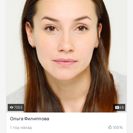
7055
46
Ольга Филиппова
1 год назад
100%