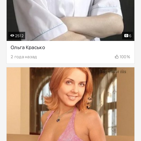
2512
6
Ольга Красько
2 года назад
100%