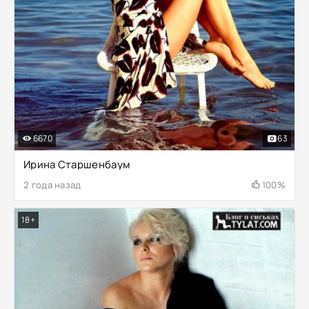
6670
63
Ирина Старшенбаум
2 года назад
100%
18+