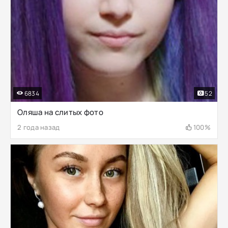
6834
52
Оляша на слитых фото
2 года назад
100%