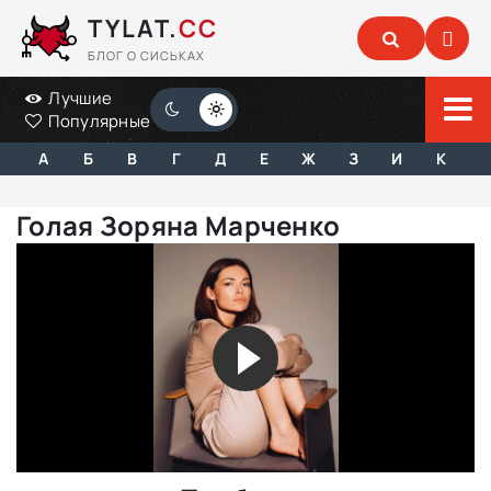
TYLAT.
CC
БЛОГ О СИСЬКАХ
Лучшие
Популярные
А
Б
В
Г
Д
Е
Ж
З
И
К
Голая Зоряна Марченко