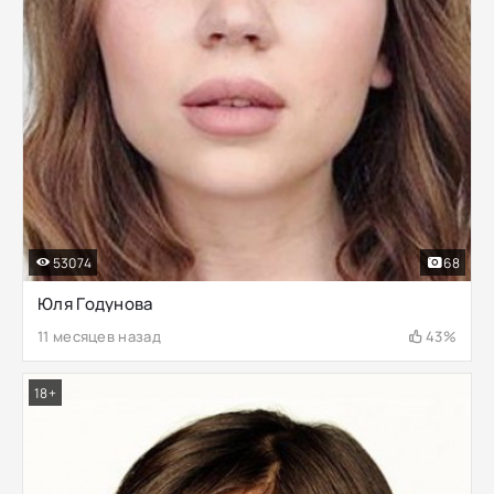
53074
68
Юля Годунова
11 месяцев назад
43%
18+