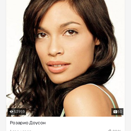
53959
50
Розарио Доусон