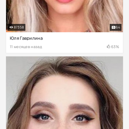
87358
64
Юля Гаврилина
11 месяцев назад
63%